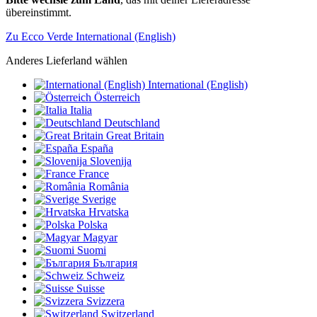
übereinstimmt.
Zu Ecco Verde International (English)
Anderes Lieferland wählen
International (English)
Österreich
Italia
Deutschland
Great Britain
España
Slovenija
France
România
Sverige
Hrvatska
Polska
Magyar
Suomi
България
Schweiz
Suisse
Svizzera
Switzerland