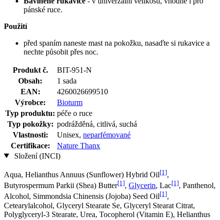
Bavlněné rukavice
- v univerzální velikosti, vhodné i pro
pánské ruce.
Použití
před spaním naneste mast na pokožku, nasaďte si rukavice a
nechte působit přes noc.
Produkt č.
BIT-951-N
Obsah:
1 sada
EAN:
4260026699510
Výrobce:
Bioturm
Typ produktu:
péče o ruce
Typ pokožky:
podrážděná, citlivá, suchá
Vlastnosti:
Unisex,
neparfémované
Certifikace:
Nature Thanx
Složení (INCI)
[1]
Aqua, Helianthus Annuus (Sunflower) Hybrid Oil
,
[1]
[1]
Butyrospermum Parkii (Shea) Butter
,
Glycerin
, Lac
, Panthenol,
[1]
Alcohol, Simmondsia Chinensis (Jojoba) Seed Oil
,
Cetearylalcohol, Glyceryl Stearate Se, Glyceryl Stearat Citrat,
Polyglyceryl-3 Stearate, Urea, Tocopherol (Vitamin E), Helianthus