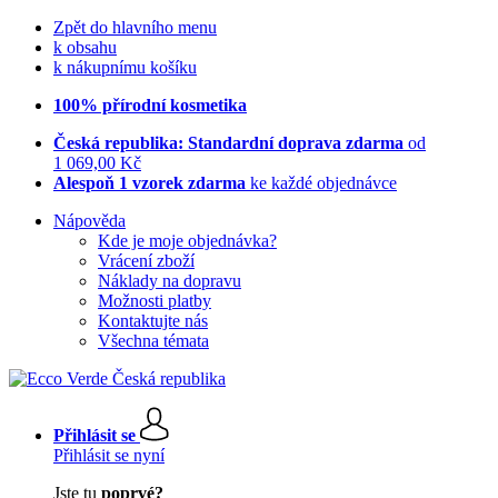
Zpět do hlavního menu
k obsahu
k nákupnímu košíku
100% přírodní kosmetika
Česká republika: Standardní doprava zdarma
od
1 069,00 Kč
Alespoň 1 vzorek zdarma
ke každé objednávce
Nápověda
Kde je moje objednávka?
Vrácení zboží
Náklady na dopravu
Možnosti platby
Kontaktujte nás
Všechna témata
Přihlásit se
Přihlásit se nyní
Jste tu
poprvé?