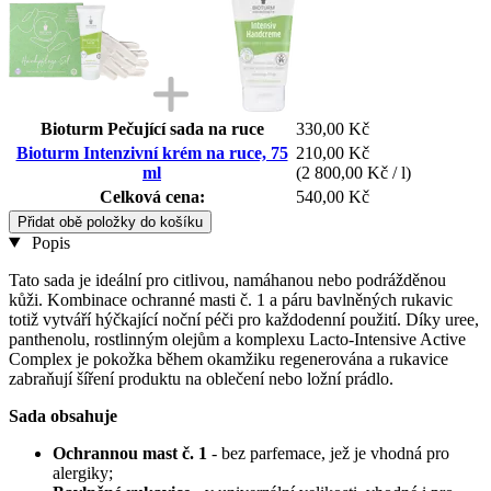
Bioturm Pečující sada na ruce
330,00 Kč
Bioturm Intenzivní krém na ruce, 75
210,00 Kč
ml
(2 800,00 Kč / l)
Celková cena:
540,00 Kč
Přidat obě položky do košíku
Popis
Tato sada je ideální pro citlivou, namáhanou nebo podrážděnou
kůži. Kombinace ochranné masti č. 1 a páru bavlněných rukavic
totiž vytváří hýčkající noční péči pro každodenní použití. Díky uree,
panthenolu, rostlinným olejům a komplexu Lacto-Intensive Active
Complex je pokožka během okamžiku regenerována a rukavice
zabraňují šíření produktu na oblečení nebo ložní prádlo.
Sada obsahuje
Ochrannou mast č. 1
- bez parfemace, jež je vhodná pro
alergiky;