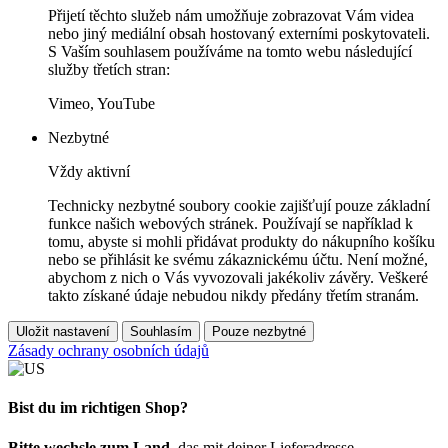
Přijetí těchto služeb nám umožňuje zobrazovat Vám videa
nebo jiný mediální obsah hostovaný externími poskytovateli.
S Vaším souhlasem používáme na tomto webu následující
služby třetích stran:
Vimeo, YouTube
Nezbytné
Vždy aktivní
Technicky nezbytné soubory cookie zajišťují pouze základní
funkce našich webových stránek. Používají se například k
tomu, abyste si mohli přidávat produkty do nákupního košíku
nebo se přihlásit ke svému zákaznickému účtu. Není možné,
abychom z nich o Vás vyvozovali jakékoliv závěry. Veškeré
takto získané údaje nebudou nikdy předány třetím stranám.
Uložit nastavení
Souhlasím
Pouze nezbytné
Zásady ochrany osobních údajů
Bist du im richtigen Shop?
Bitte wechsle zum Land
, das mit deiner Lieferadresse