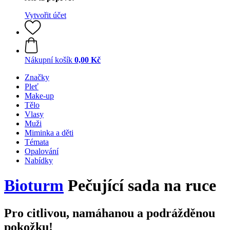
Vytvořit účet
Nákupní košík
0,00 Kč
Značky
Pleť
Make-up
Tělo
Vlasy
Muži
Miminka a děti
Témata
Opalování
Nabídky
Bioturm
Pečující sada na ruce
Pro citlivou, namáhanou a podrážděnou
pokožku!