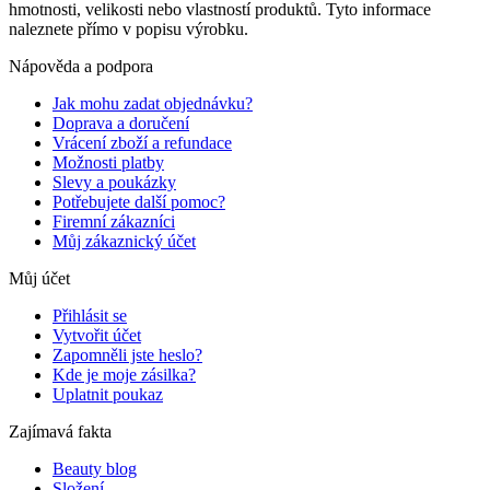
hmotnosti, velikosti nebo vlastností produktů. Tyto informace
naleznete přímo v popisu výrobku.
Nápověda a podpora
Jak mohu zadat objednávku?
Doprava a doručení
Vrácení zboží a refundace
Možnosti platby
Slevy a poukázky
Potřebujete další pomoc?
Firemní zákazníci
Můj zákaznický účet
Můj účet
Přihlásit se
Vytvořit účet
Zapomněli jste heslo?
Kde je moje zásilka?
Uplatnit poukaz
Zajímavá fakta
Beauty blog
Složení