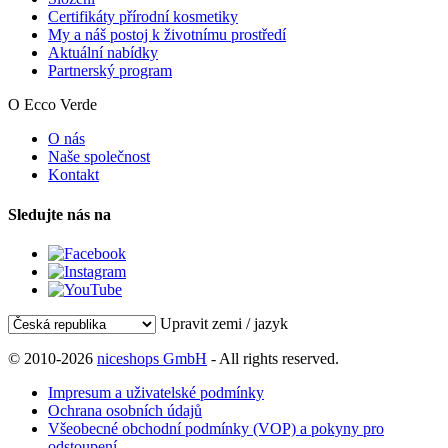
Certifikáty přírodní kosmetiky
My a náš postoj k životnímu prostředí
Aktuální nabídky
Partnerský program
O Ecco Verde
O nás
Naše společnost
Kontakt
Sledujte nás na
Upravit zemi / jazyk
© 2010-2026
niceshops GmbH
- All rights reserved.
Impresum a uživatelské podmínky
Ochrana osobních údajů
Všeobecné obchodní podmínky (VOP) a pokyny pro
odstoupení