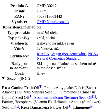
Produkt č.
CMD-30212
Obsah:
100 ml
EAN:
4028719663442
Výrobce:
CMD Naturkosmetik
Konzistence/formát:
olej
Typ produktu:
masážní oleje
Typ pokožky:
zralá, suchá
Vlastnosti:
testováno na nikl, vegan
Vůně:
květinová, růží
ICADA
,
Vegan (bez certifikátu)
,
NCS -
Certifikace:
Natural Cosmetics Standard
Rady pro
Skladujte na chladném a suchém místě a
skladování:
mimo dosah světla.
Obal:
lahev
Složení (INCI)
[1]
Rosa Canina Fruit Oil
, Prunus Amygdalus Dulcis (Sweet
Almond) Oil, Vitis Vinifera Seed Oil, Simmondsia Chinensis
[1]
[1]
(Jojoba) Seed Oil
,
Sesamum Indicum (Sesame) Seed Oil
,
Parfum, Tocopherol (Vitamin E), Helianthus Annus (Sunflower)
[1]
[1]
[2]
Seed Oil
,
Rosa Damascena Flower Oil
,
Limonene
,