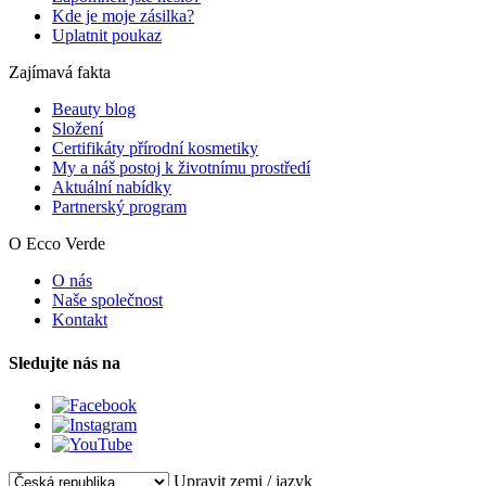
Kde je moje zásilka?
Uplatnit poukaz
Zajímavá fakta
Beauty blog
Složení
Certifikáty přírodní kosmetiky
My a náš postoj k životnímu prostředí
Aktuální nabídky
Partnerský program
O Ecco Verde
O nás
Naše společnost
Kontakt
Sledujte nás na
Upravit zemi / jazyk