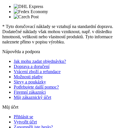
* Tyto doručovací náklady se vztahují na standardní dopravu.
Dodatečné náklady však mohou vzniknout, např. v důsledku
hmotnosti, velikosti nebo vlastností produktů. Tyto informace
naleznete přímo v popisu výrobku.
Nápověda a podpora
Jak mohu zadat objednávku?
Doprava a doručení
Vrácení zboží a refundace
Možnosti platby
Slevy a poukázky
Potřebujete další pomoc?
Firemní zákazníci
Můj zákaznický účet
Můj účet
Přihlásit se
Vytvořit účet
Zapomněli jste heslo?