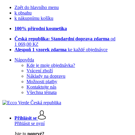
Zpět do hlavního menu
k obsahu
k nákupnímu košíku
100% přírodní kosmetika
Česká republika: Standardní doprava zdarma
od
1 069,00 Kč
Alespoň 1 vzorek zdarma
ke každé objednávce
Nápověda
Kde je moje objednávka?
Vrácení zboží
Náklady na dopravu
Možnosti platby
Kontaktujte nás
Všechna témata
Přihlásit se
Přihlásit se nyní
Jste tu
poprvé?