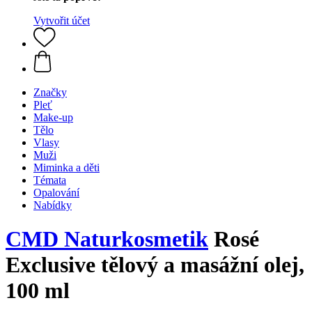
Vytvořit účet
Značky
Pleť
Make-up
Tělo
Vlasy
Muži
Miminka a děti
Témata
Opalování
Nabídky
CMD Naturkosmetik
Rosé
Exclusive tělový a masážní olej,
100 ml