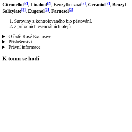
[2]
[2]
[2]
[2]
Citronellol
,
Linalool
, Benzylbenzoat
,
Geraniol
,
Benzyl
[2]
[2]
[2]
Salicylate
,
Eugenol
,
Farnesol
Suroviny z kontrolovaného bio pěstování.
z přírodních esenciálních olejů
O řadě Rosé Exclusive
Příslušenství
Právní informace
K tomu se hodí