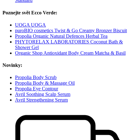
Standard
Poznejte svět Ecco Verde:
UOGA UOGA
puroBIO cosmetics Twist & Go Creamy Bronzer Biscuit
Propolia Organic Natural Defences Herbal Tea
PHYTORELAX LABORATORIES Coconut Bath &
Shower Gel
Organic Shop Antioxidant Body Cream Matcha & Basil
Novinky:
Propolia Body Scrub
Propolia Body & Massage Oil
Propolia Eye Contour
Avril Soothing Scalp Serum
Avril Strengthening Serum