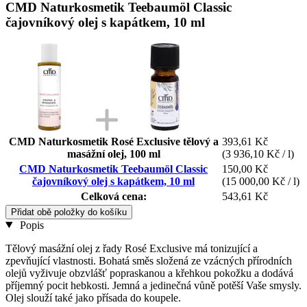
CMD Naturkosmetik Teebaumöl Classic
čajovníkový olej s kapátkem, 10 ml
CMD Naturkosmetik Rosé Exclusive tělový a
393,61 Kč
masážní olej, 100 ml
(3 936,10 Kč / l)
CMD Naturkosmetik Teebaumöl Classic
150,00 Kč
čajovníkový olej s kapátkem, 10 ml
(15 000,00 Kč / l)
Celková cena:
543,61 Kč
Přidat obě položky do košíku
Popis
Tělový masážní olej z řady Rosé Exclusive má tonizující a
zpevňující vlastnosti. Bohatá směs složená ze vzácných přírodních
olejů vyživuje obzvlášť popraskanou a křehkou pokožku a dodává
příjemný pocit hebkosti. Jemná a jedinečná vůně potěší Vaše smysly.
Olej slouží také jako přísada do koupele.