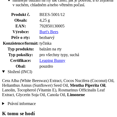
nanášejte balzám na rty tak často, jak je potřeba, a to zejména
v suchém, chladném a/nebo větrném počasí.
Produkt č.
BEES-5001/12
Obsah:
4,25 g
EAN:
792850130005
Výrobce:
Burt's Bees
Péče o rty:
bezbarvý
Konzistence/formát:
tyčinka
Typ produktu:
balzám na rty
Typ pokožky:
pro všechny typy, suchá
Certifikace:
Leaping Bunny
Obal:
pouzdro
Složení (INCI)
Cera Alba (White Beeswax) Extract, Cocos Nucifera (Coconut) Oil,
Helianthus Annus (Sunflower) Seed Oil,
Mentha Piperita Oil
,
Lanolin, Tocopherol (Vitamin E), Rosmarinus Officinalis Leaf
Extract, Glycerin Soja Oil, Canola Oil,
Limonene
Právní informace
K tomu se hodí