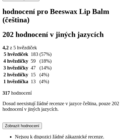
hodnocení pro Beeswax Lip Balm
(čeština)
202 hodnocení v jiných jazycích
4,2
z 5 hvězdiček
5 hvězdiček
183
(57%)
4 hvězdičky
59
(18%)
3 hvězdičky
47
(14%)
2 hvězdičky
15
(4%)
1 hvězdička
13
(4%)
317
hodnocení
Dosud neexistují žádné recenze v jazyce čeština, pouze 202
hodnocení v jiných jazycích.
Zobrazit hodnocení
Nejsou k dispozici žádné zákaznické recenze.