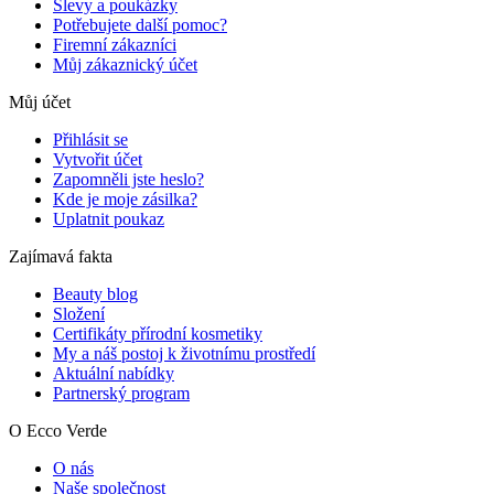
Slevy a poukázky
Potřebujete další pomoc?
Firemní zákazníci
Můj zákaznický účet
Můj účet
Přihlásit se
Vytvořit účet
Zapomněli jste heslo?
Kde je moje zásilka?
Uplatnit poukaz
Zajímavá fakta
Beauty blog
Složení
Certifikáty přírodní kosmetiky
My a náš postoj k životnímu prostředí
Aktuální nabídky
Partnerský program
O Ecco Verde
O nás
Naše společnost