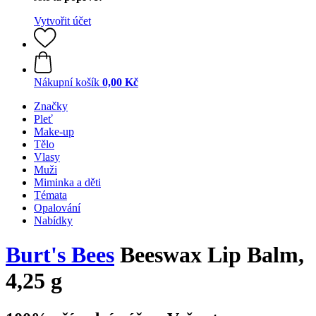
Vytvořit účet
Nákupní košík
0,00 Kč
Značky
Pleť
Make-up
Tělo
Vlasy
Muži
Miminka a děti
Témata
Opalování
Nabídky
Burt's Bees
Beeswax Lip Balm,
4,25 g