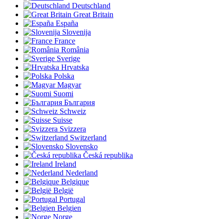
Deutschland
Great Britain
España
Slovenija
France
România
Sverige
Hrvatska
Polska
Magyar
Suomi
България
Schweiz
Suisse
Svizzera
Switzerland
Slovensko
Česká republika
Ireland
Nederland
Belgique
België
Portugal
Belgien
Norge