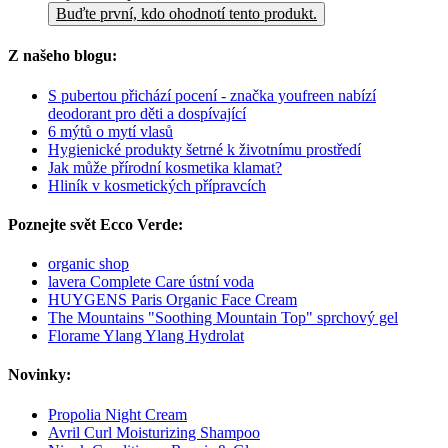
Buďte první, kdo ohodnotí tento produkt.
Z našeho blogu:
S pubertou přichází pocení - značka youfreen nabízí
deodorant pro děti a dospívající
6 mýtů o mytí vlasů
Hygienické produkty šetrné k životnímu prostředí
Jak může přírodní kosmetika klamat?
Hliník v kosmetických přípravcích
Poznejte svět Ecco Verde:
organic shop
lavera Complete Care ústní voda
HUYGENS Paris Organic Face Cream
The Mountains "Soothing Mountain Top" sprchový gel
Florame Ylang Ylang Hydrolat
Novinky:
Propolia Night Cream
Avril Curl Moisturizing Shampoo