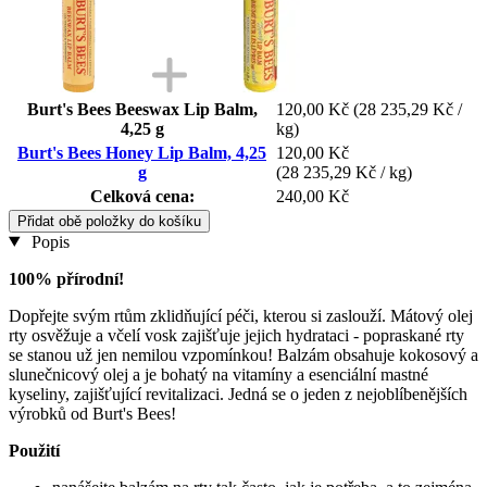
Burt's Bees Beeswax Lip Balm,
120,00 Kč
(28 235,29 Kč /
4,25 g
kg)
Burt's Bees Honey Lip Balm, 4,25
120,00 Kč
g
(28 235,29 Kč / kg)
Celková cena:
240,00 Kč
Přidat obě položky do košíku
Popis
100% přírodní!
Dopřejte svým rtům zklidňující péči, kterou si zaslouží. Mátový olej
rty osvěžuje a včelí vosk zajišťuje jejich hydrataci - popraskané rty
se stanou už jen nemilou vzpomínkou! Balzám obsahuje kokosový a
slunečnicový olej a je bohatý na vitamíny a esenciální mastné
kyseliny, zajišťující revitalizaci. Jedná se o jeden z nejoblíbenějších
výrobků od Burt's Bees!
Použití