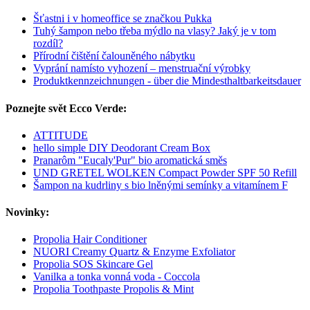
Šťastni i v homeoffice se značkou Pukka
Tuhý šampon nebo třeba mýdlo na vlasy? Jaký je v tom
rozdíl?
Přírodní čištění čalouněného nábytku
Vyprání namísto vyhození – menstruační výrobky
Produktkennzeichnungen - über die Mindesthaltbarkeitsdauer
Poznejte svět Ecco Verde:
ATTITUDE
hello simple DIY Deodorant Cream Box
Pranarôm "Eucaly'Pur" bio aromatická směs
UND GRETEL WOLKEN Compact Powder SPF 50 Refill
Šampon na kudrliny s bio lněnými semínky a vitamínem F
Novinky:
Propolia Hair Conditioner
NUORI Creamy Quartz & Enzyme Exfoliator
Propolia SOS Skincare Gel
Vanilka a tonka vonná voda - Coccola
Propolia Toothpaste Propolis & Mint