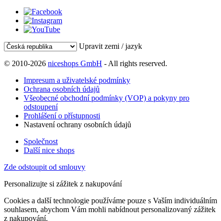
Upravit zemi / jazyk
© 2010-2026
niceshops GmbH
- All rights reserved.
Impresum a uživatelské podmínky
Ochrana osobních údajů
Všeobecné obchodní podmínky (VOP) a pokyny pro
odstoupení
Prohlášení o přístupnosti
Nastavení ochrany osobních údajů
Společnost
Další nice shops
Zde odstoupit od smlouvy
Personalizujte si zážitek z nakupování
Cookies a další technologie používáme pouze s Vaším individuálním
souhlasem, abychom Vám mohli nabídnout personalizovaný zážitek
z nakupování.