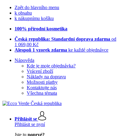
Zpět do hlavního menu
k obsahu
k nákupnímu košíku
100% přírodní kosmetika
Česká republika: Standardní doprava zdarma
od
1 069,00 Kč
Alespoň 1 vzorek zdarma
ke každé objednávce
Nápověda
Kde je moje objednávka?
Vrácení zboží
Náklady na dopravu
Možnosti platby
Kontaktujte nás
Všechna témata
Přihlásit se
Přihlásit se nyní
Jste tu
poprvé?