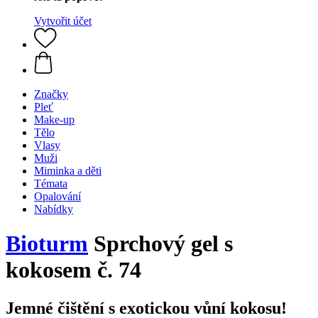
Vytvořit účet
Značky
Pleť
Make-up
Tělo
Vlasy
Muži
Miminka a děti
Témata
Opalování
Nabídky
Bioturm
Sprchový gel s
kokosem č. 74
Jemné čištění s exotickou vůní kokosu!