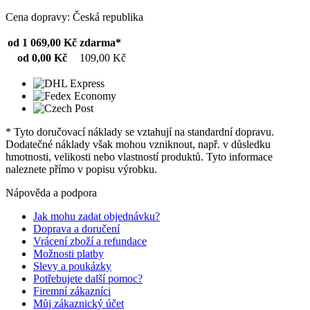
Cena dopravy: Česká republika
od 1 069,00 Kč
zdarma*
od 0,00 Kč
109,00 Kč
* Tyto doručovací náklady se vztahují na standardní dopravu.
Dodatečné náklady však mohou vzniknout, např. v důsledku
hmotnosti, velikosti nebo vlastností produktů. Tyto informace
naleznete přímo v popisu výrobku.
Nápověda a podpora
Jak mohu zadat objednávku?
Doprava a doručení
Vrácení zboží a refundace
Možnosti platby
Slevy a poukázky
Potřebujete další pomoc?
Firemní zákazníci
Můj zákaznický účet