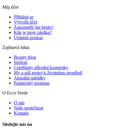
Můj účet
Přihlásit se
Vytvořit účet
Zapomněli jste heslo?
Kde je moje zásilka?
Uplatnit poukaz
Zajímavá fakta
Beauty blog
Složení
Certifikáty přírodní kosmetiky
My a náš postoj k životnímu prostředí
Aktuální nabídky
Partnerský program
O Ecco Verde
O nás
Naše společnost
Kontakt
Sledujte nás na