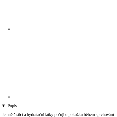
Popis
Jemně čistící a hydratační látky pečují o pokožku během sprchování