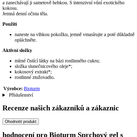
a zanechávají ji sametově hebkou. S intenzivní vůní exotického
kokosu.
Jemná denní očista těla.
Použití
naneste na vlhkou pokožku, jemně vmasírujte a poté důkladně
opláchněte.
Aktivní složky
mírné čistící látky na bázi rostlinného cukru;
složka slunečnicového oleje*;
kokosový extrakt*;
rostlinné ztužovadlo.
Výrobce:
Bioturm
Příslušenství
Recenze našich zákazníků a zákaznic
Ohodnotit produkt
hodnocení pro Bioturm Sprchový gel s