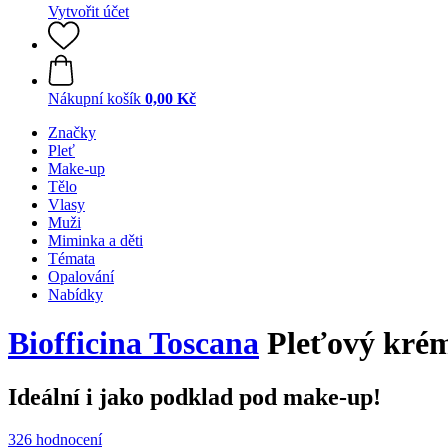
Vytvořit účet
Nákupní košík
0,00 Kč
Značky
Pleť
Make-up
Tělo
Vlasy
Muži
Miminka a děti
Témata
Opalování
Nabídky
Biofficina Toscana
Pleťový krémo
Ideální i jako podklad pod make-up!
326 hodnocení