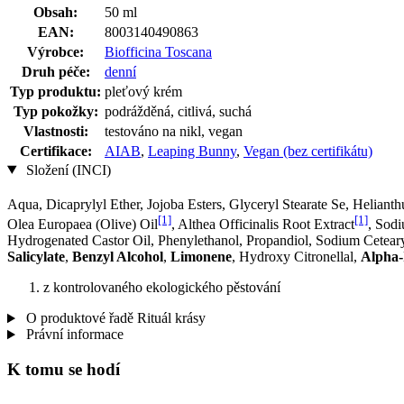
Obsah:
50 ml
EAN:
8003140490863
Výrobce:
Biofficina Toscana
Druh péče:
denní
Typ produktu:
pleťový krém
Typ pokožky:
podrážděná, citlivá, suchá
Vlastnosti:
testováno na nikl, vegan
Certifikace:
AIAB
,
Leaping Bunny
,
Vegan (bez certifikátu)
Složení (INCI)
Aqua, Dicaprylyl Ether, Jojoba Esters, Glyceryl Stearate Se, Heliant
[1]
[1]
Olea Europaea (Olive) Oil
, Althea Officinalis Root Extract
, Sod
Hydrogenated Castor Oil, Phenylethanol, Propandiol, Sodium Cetear
Salicylate
,
Benzyl Alcohol
,
Limonene
, Hydroxy Citronellal,
Alpha-
z kontrolovaného ekologického pěstování
O produktové řadě Rituál krásy
Právní informace
K tomu se hodí