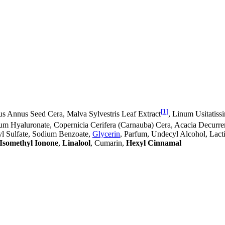
[1]
hus Annus Seed Cera, Malva Sylvestris Leaf Extract
, Linum Usitatis
ium Hyaluronate, Copernicia Cerifera (Carnauba) Cera, Acacia Decur
yl Sulfate, Sodium Benzoate,
Glycerin
, Parfum, Undecyl Alcohol, Lact
Isomethyl Ionone
,
Linalool
, Cumarin,
Hexyl Cinnamal