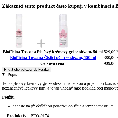
Zákazníci tento produkt často kupují v kombinaci s Bi
Biofficina Toscana Pleťový krémový gel se slézem, 50 ml
529,00 
Biofficina Toscana Čistící pěna se slézem, 150 ml
380,00 
Celková cena:
909,00 
Přidat obě položky do košíku
Popis
Tento pleťový krémový gel se slézem má lehkou a příjemnou konzistenci
nezanechává lepkavý film, a je tak vhodný jako podklad pod make-up
Použití
naneste na již očištěnou pokožku obličeje a jemně vmasírujte.
Produkt č.
BTO-0174