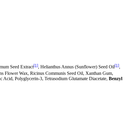
[1]
[1]
simum Seed Extract
, Helianthus Annus (Sunflower) Seed Oil
,
rens Flower Wax, Ricinus Communis Seed Oil, Xanthan Gum,
ic Acid, Polyglycerin-3, Tetrasodium Glutamate Diacetate,
Benzyl