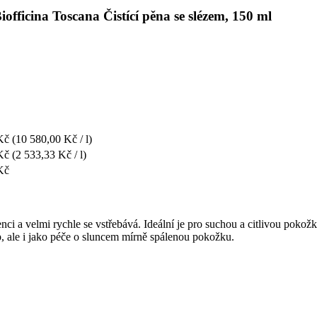
officina Toscana Čistící pěna se slézem, 150 ml
Kč
(10 580,00 Kč / l)
Kč
(2 533,33 Kč / l)
Kč
 a velmi rychle se vstřebává. Ideální je pro suchou a citlivou pokožku,
, ale i jako péče o sluncem mírně spálenou pokožku.