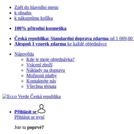
Zpět do hlavního menu
k obsahu
k nákupnímu košíku
100% přírodní kosmetika
Česká republika: Standardní doprava zdarma
od 1 069,00
Alespoň 1 vzorek zdarma
ke každé objednávce
Nápověda
Kde je moje objednávka?
Vrácení zboží
Náklady na dopravu
Možnosti platby
Kontaktujte nás
Všechna témata
Přihlásit se
Přihlásit se nyní
Jste tu
poprvé?