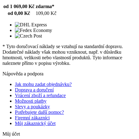
od 1 069,00 Kč
zdarma*
od 0,00 Kč
109,00 Kč
* Tyto doručovací náklady se vztahují na standardní dopravu.
Dodatečné náklady však mohou vzniknout, např. v důsledku
hmotnosti, velikosti nebo vlastností produktů. Tyto informace
naleznete přímo v popisu výrobku.
Nápověda a podpora
Jak mohu zadat objednávku?
Doprava a doručení
Vrácení zboží a refundace
Možnosti platby
Slevy a poukázky
Potřebujete další pomoc?
Firemní zákazníci
Můj zákaznický účet
Můj účet