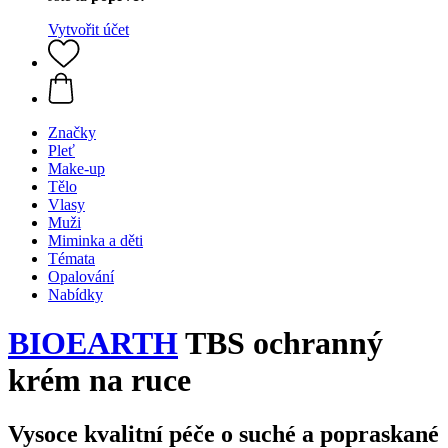
Vytvořit účet
Značky
Pleť
Make-up
Tělo
Vlasy
Muži
Miminka a děti
Témata
Opalování
Nabídky
BIOEARTH
TBS ochranný
krém na ruce
Vysoce kvalitní péče o suché a popraskané