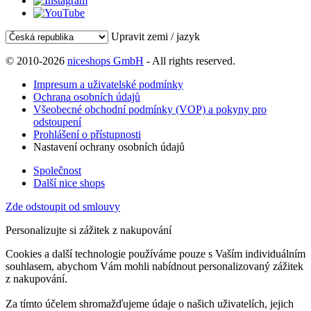
Upravit zemi / jazyk
© 2010-2026
niceshops GmbH
- All rights reserved.
Impresum a uživatelské podmínky
Ochrana osobních údajů
Všeobecné obchodní podmínky (VOP) a pokyny pro
odstoupení
Prohlášení o přístupnosti
Nastavení ochrany osobních údajů
Společnost
Další nice shops
Zde odstoupit od smlouvy
Personalizujte si zážitek z nakupování
Cookies a další technologie používáme pouze s Vaším individuálním
souhlasem, abychom Vám mohli nabídnout personalizovaný zážitek
z nakupování.
Za tímto účelem shromažďujeme údaje o našich uživatelích, jejich