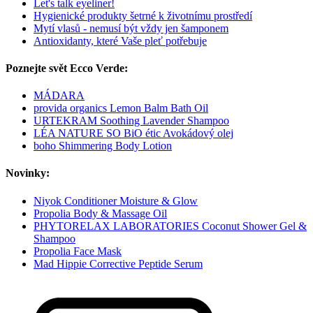
Let's talk eyeliner!
Hygienické produkty šetrné k životnímu prostředí
Mytí vlasů - nemusí být vždy jen šamponem
Antioxidanty, které Vaše pleť potřebuje
Poznejte svět Ecco Verde:
MÁDARA
provida organics Lemon Balm Bath Oil
URTEKRAM Soothing Lavender Shampoo
LÉA NATURE SO BiO étic Avokádový olej
boho Shimmering Body Lotion
Novinky:
Niyok Conditioner Moisture & Glow
Propolia Body & Massage Oil
PHYTORELAX LABORATORIES Coconut Shower Gel &
Shampoo
Propolia Face Mask
Mad Hippie Corrective Peptide Serum