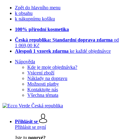
Zpět do hlavního menu
k obsahu
k nákupnímu košíku
100% přírodní kosmetika
Česká republika: Standardní doprava zdarma
od
1 069,00 Kč
Alespoň 1 vzorek zdarma
ke každé objednávce
Nápověda
Kde je moje objednávka?
Vrácení zboží
Náklady na dopravu
Možnosti platby
Kontaktujte nás
Všechna témata
Přihlásit se
Přihlásit se nyní
Jste tu
poprvé?