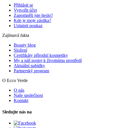
Přihlásit se
Vytvořit účet
Zapomněli jste heslo?
Kde je moje zásilka?
Uplatnit poukaz
Zajímavá fakta
Beauty blog
Složení
Certifikáty přírodní kosmetiky
My a náš postoj k životnímu prostředí
Aktuální nabídky
Partnerský program
O Ecco Verde
O nás
Naše společnost
Kontakt
Sledujte nás na