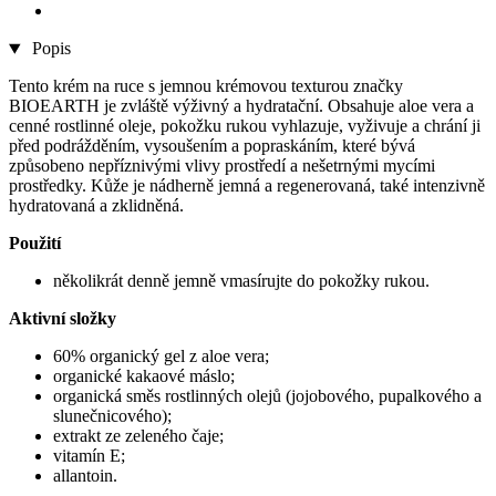
Popis
Tento krém na ruce s jemnou krémovou texturou značky
BIOEARTH je zvláště výživný a hydratační. Obsahuje aloe vera a
cenné rostlinné oleje, pokožku rukou vyhlazuje, vyživuje a chrání ji
před podrážděním, vysoušením a popraskáním, které bývá
způsobeno nepříznivými vlivy prostředí a nešetrnými mycími
prostředky. Kůže je nádherně jemná a regenerovaná, také intenzivně
hydratovaná a zklidněná.
Použití
několikrát denně jemně vmasírujte do pokožky rukou.
Aktivní složky
60% organický gel z aloe vera;
organické kakaové máslo;
organická směs rostlinných olejů (jojobového, pupalkového a
slunečnicového);
extrakt ze zeleného čaje;
vitamín E;
allantoin.