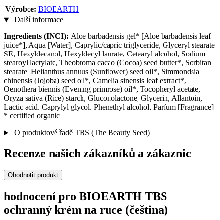
Výrobce:
BIOEARTH
Další informace
Ingredients (INCI):
Aloe barbadensis gel* [Aloe barbadensis leaf
juice*], Aqua [Water], Caprylic/capric triglyceride, Glyceryl stearate
SE, Hexyldecanol, Hexyldecyl laurate, Cetearyl alcohol, Sodium
stearoyl lactylate, Theobroma cacao (Cocoa) seed butter*, Sorbitan
stearate, Helianthus annuus (Sunflower) seed oil*, Simmondsia
chinensis (Jojoba) seed oil*, Camelia sinensis leaf extract*,
Oenothera biennis (Evening primrose) oil*, Tocopheryl acetate,
Oryza sativa (Rice) starch, Gluconolactone, Glycerin, Allantoin,
Lactic acid, Caprylyl glycol, Phenethyl alcohol, Parfum [Fragrance]
* certified organic
O produktové řadě TBS (The Beauty Seed)
Recenze našich zákazníků a zákaznic
Ohodnotit produkt
hodnocení pro BIOEARTH TBS
ochranný krém na ruce (čeština)