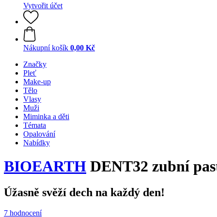
Vytvořit účet
Nákupní košík
0,00 Kč
Značky
Pleť
Make-up
Tělo
Vlasy
Muži
Miminka a děti
Témata
Opalování
Nabídky
BIOEARTH
DENT32 zubní past
Úžasně svěží dech na každý den!
7 hodnocení