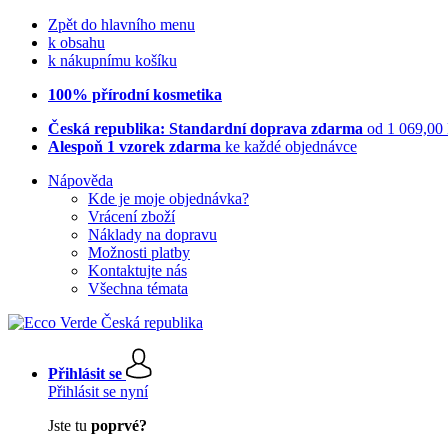
Zpět do hlavního menu
k obsahu
k nákupnímu košíku
100% přírodní kosmetika
Česká republika: Standardní doprava zdarma
od 1 069,00
Alespoň 1 vzorek zdarma
ke každé objednávce
Nápověda
Kde je moje objednávka?
Vrácení zboží
Náklady na dopravu
Možnosti platby
Kontaktujte nás
Všechna témata
Přihlásit se
Přihlásit se nyní
Jste tu
poprvé?