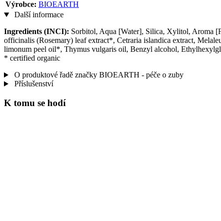
Výrobce:
BIOEARTH
Další informace
Ingredients (INCI):
Sorbitol, Aqua [Water], Silica, Xylitol, Aroma 
officinalis (Rosemary) leaf extract*, Cetraria islandica extract, Melal
limonum peel oil*, Thymus vulgaris oil, Benzyl alcohol, Ethylhexylg
* certified organic
O produktové řadě značky BIOEARTH - péče o zuby
Příslušenství
K tomu se hodí