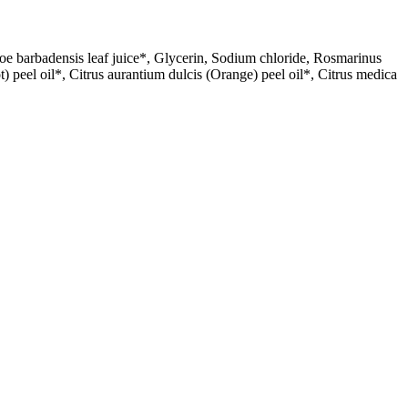
loe barbadensis leaf juice*, Glycerin, Sodium chloride, Rosmarinus
ot) peel oil*, Citrus aurantium dulcis (Orange) peel oil*, Citrus medica