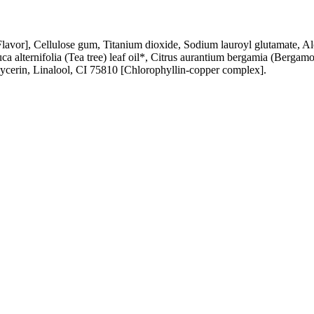
[Flavor], Cellulose gum, Titanium dioxide, Sodium lauroyl glutamate, A
euca alternifolia (Tea tree) leaf oil*, Citrus aurantium bergamia (Bergam
lycerin, Linalool, CI 75810 [Chlorophyllin-copper complex].