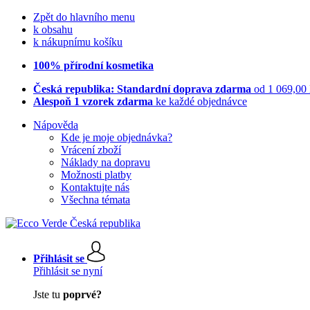
Zpět do hlavního menu
k obsahu
k nákupnímu košíku
100% přírodní kosmetika
Česká republika: Standardní doprava zdarma
od 1 069,00
Alespoň 1 vzorek zdarma
ke každé objednávce
Nápověda
Kde je moje objednávka?
Vrácení zboží
Náklady na dopravu
Možnosti platby
Kontaktujte nás
Všechna témata
Přihlásit se
Přihlásit se nyní
Jste tu
poprvé?