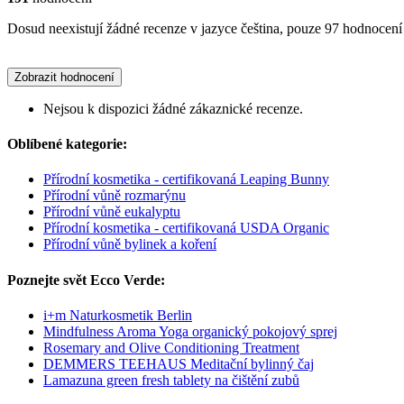
Dosud neexistují žádné recenze v jazyce čeština, pouze 97 hodnocení 
Zobrazit hodnocení
Nejsou k dispozici žádné zákaznické recenze.
Oblíbené kategorie:
Přírodní kosmetika - certifikovaná Leaping Bunny
Přírodní vůně rozmarýnu
Přírodní vůně eukalyptu
Přírodní kosmetika - certifikovaná USDA Organic
Přírodní vůně bylinek a koření
Poznejte svět Ecco Verde:
i+m Naturkosmetik Berlin
Mindfulness Aroma Yoga organický pokojový sprej
Rosemary and Olive Conditioning Treatment
DEMMERS TEEHAUS Meditační bylinný čaj
Lamazuna green fresh tablety na čištění zubů