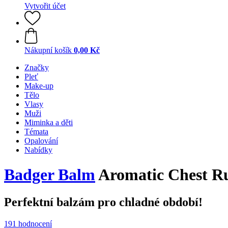
Vytvořit účet
Nákupní košík
0,00 Kč
Značky
Pleť
Make-up
Tělo
Vlasy
Muži
Miminka a děti
Témata
Opalování
Nabídky
Badger Balm
Aromatic Chest R
Perfektní balzám pro chladné období!
191 hodnocení