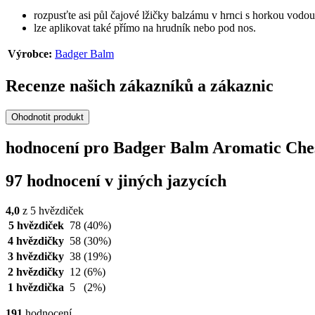
rozpusťte asi půl čajové lžičky balzámu v hrnci s horkou vodou
lze aplikovat také přímo na hrudník nebo pod nos.
Výrobce:
Badger Balm
Recenze našich zákazníků a zákaznic
Ohodnotit produkt
hodnocení pro Badger Balm Aromatic Ches
97 hodnocení v jiných jazycích
4,0
z 5 hvězdiček
5 hvězdiček
78
(40%)
4 hvězdičky
58
(30%)
3 hvězdičky
38
(19%)
2 hvězdičky
12
(6%)
1 hvězdička
5
(2%)
191
hodnocení