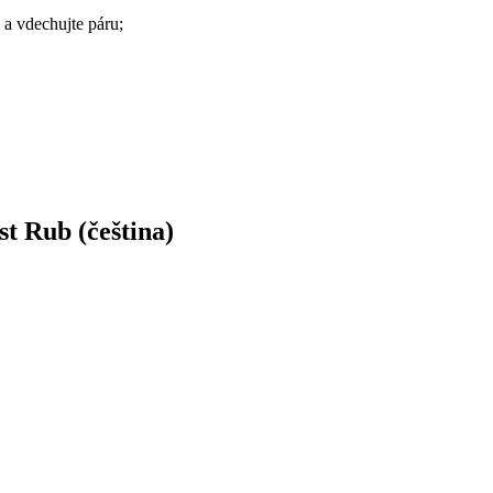
 a vdechujte páru;
t Rub (čeština)