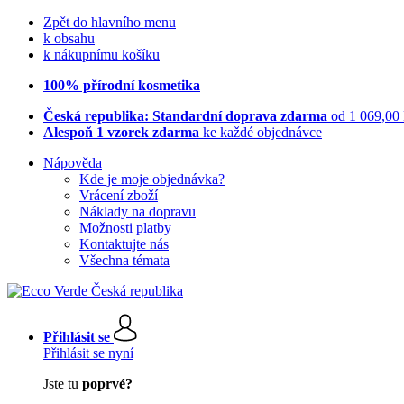
Zpět do hlavního menu
k obsahu
k nákupnímu košíku
100% přírodní kosmetika
Česká republika: Standardní doprava zdarma
od 1 069,00
Alespoň 1 vzorek zdarma
ke každé objednávce
Nápověda
Kde je moje objednávka?
Vrácení zboží
Náklady na dopravu
Možnosti platby
Kontaktujte nás
Všechna témata
Přihlásit se
Přihlásit se nyní
Jste tu
poprvé?