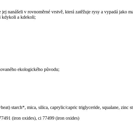
 jej nanášeli v rovnoměrné vrstvě, která zatěžuje rysy a vypadá jako m
i kdykoli a kdekoli;
fikovaného ekologického původu;
wheat) starch*, mica, silica, caprylic/capric triglyceride, squalane, zinc 
 77491 (iron oxides), ci 77499 (iron oxides)