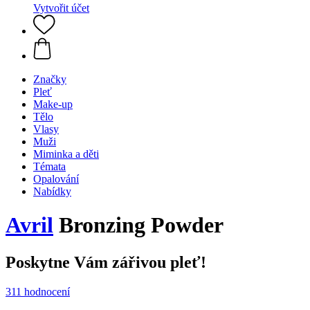
Vytvořit účet
Značky
Pleť
Make-up
Tělo
Vlasy
Muži
Miminka a děti
Témata
Opalování
Nabídky
Avril
Bronzing Powder
Poskytne Vám zářivou pleť!
311 hodnocení