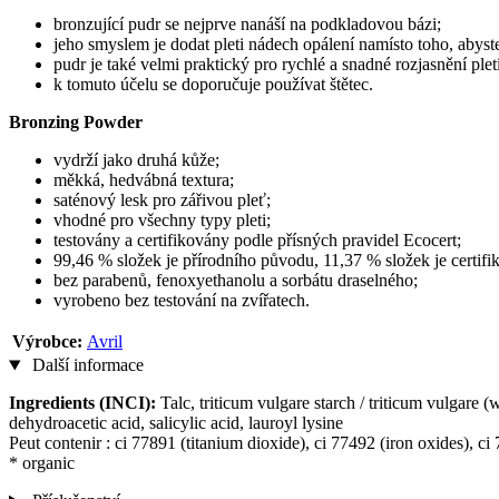
bronzující pudr se nejprve nanáší na podkladovou bázi;
jeho smyslem je dodat pleti nádech opálení namísto toho, abyste
pudr je také velmi praktický pro rychlé a snadné rozjasnění plet
k tomuto účelu se doporučuje používat štětec.
Bronzing Powder
vydrží jako druhá kůže;
měkká, hedvábná textura;
saténový lesk pro zářivou pleť;
vhodné pro všechny typy pleti;
testovány a certifikovány podle přísných pravidel Ecocert;
99,46 % složek je přírodního původu, 11,37 % složek je certi
bez parabenů, fenoxyethanolu a sorbátu draselného;
vyrobeno bez testování na zvířatech.
Výrobce:
Avril
Další informace
Ingredients (INCI):
Talc, triticum vulgare starch / triticum vulgare (
dehydroacetic acid, salicylic acid, lauroyl lysine
Peut contenir : ci 77891 (titanium dioxide), ci 77492 (iron oxides), ci
* organic