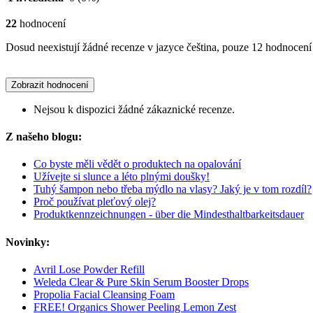
22
hodnocení
Dosud neexistují žádné recenze v jazyce čeština, pouze 12 hodnocení 
Zobrazit hodnocení
Nejsou k dispozici žádné zákaznické recenze.
Z našeho blogu:
Co byste měli vědět o produktech na opalování
Užívejte si slunce a léto plnými doušky!
Tuhý šampon nebo třeba mýdlo na vlasy? Jaký je v tom rozdíl?
Proč používat pleťový olej?
Produktkennzeichnungen - über die Mindesthaltbarkeitsdauer
Novinky:
Avril Lose Powder Refill
Weleda Clear & Pure Skin Serum Booster Drops
Propolia Facial Cleansing Foam
FREE! Organics Shower Peeling Lemon Zest