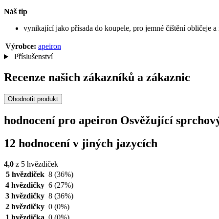
Náš tip
vynikající jako přísada do koupele, pro jemné čištění obličeje a
Výrobce:
apeiron
Příslušenství
Recenze našich zákazníků a zákaznic
Ohodnotit produkt
hodnocení pro apeiron Osvěžující sprchový
12 hodnocení v jiných jazycích
4,0
z 5 hvězdiček
5 hvězdiček
8
(36%)
4 hvězdičky
6
(27%)
3 hvězdičky
8
(36%)
2 hvězdičky
0
(0%)
1 hvězdička
0
(0%)