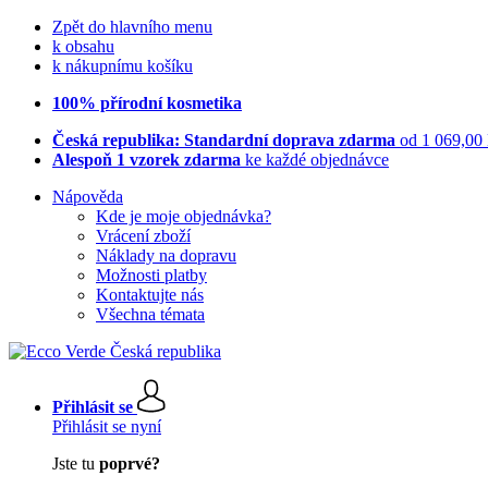
Zpět do hlavního menu
k obsahu
k nákupnímu košíku
100% přírodní kosmetika
Česká republika: Standardní doprava zdarma
od 1 069,00
Alespoň 1 vzorek zdarma
ke každé objednávce
Nápověda
Kde je moje objednávka?
Vrácení zboží
Náklady na dopravu
Možnosti platby
Kontaktujte nás
Všechna témata
Přihlásit se
Přihlásit se nyní
Jste tu
poprvé?