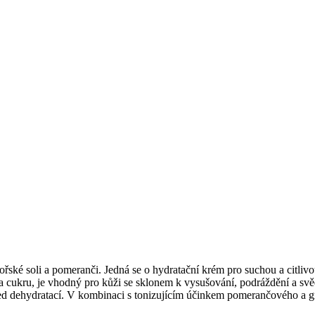
ořské soli a pomeranči. Jedná se o hydratační krém pro suchou a citliv
a cukru, je vhodný pro kůži se sklonem k vysušování, podráždění a svěd
před dehydratací. V kombinaci s tonizujícím účinkem pomerančového a g