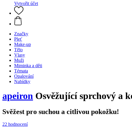
Vytvořit účet
Značky
Pleť
Make-up
Tělo
Vlasy
Muži
Miminka a děti
Témata
Opalování
Nabídky
apeiron
Osvěžující sprchový a k
Svěžest pro suchou a citlivou pokožku!
22 hodnocení