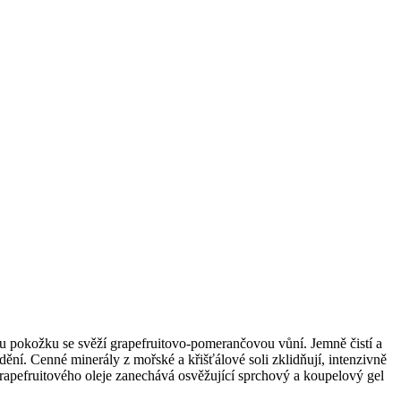
ou pokožku se svěží grapefruitovo-pomerančovou vůní. Jemně čistí a
ění. Cenné minerály z mořské a křišťálové soli zklidňují, intenzivně
rapefruitového oleje zanechává osvěžující sprchový a koupelový gel