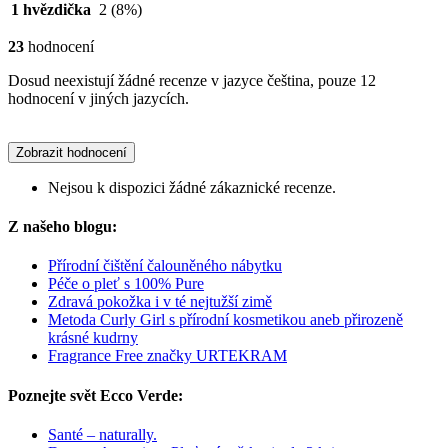
1 hvězdička
2
(8%)
23
hodnocení
Dosud neexistují žádné recenze v jazyce čeština, pouze 12
hodnocení v jiných jazycích.
Zobrazit hodnocení
Nejsou k dispozici žádné zákaznické recenze.
Z našeho blogu:
Přírodní čištění čalouněného nábytku
Péče o pleť s 100% Pure
Zdravá pokožka i v té nejtužší zimě
Metoda Curly Girl s přírodní kosmetikou aneb přirozeně
krásné kudrny
Fragrance Free značky URTEKRAM
Poznejte svět Ecco Verde:
Santé – naturally.