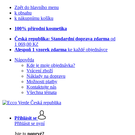
Zpět do hlavního menu
k obsahu
k nákupnímu košíku
100% přírodní kosmetika
Česká republika: Standardní doprava zdarma
od
1 069,00 Kč
Alespoň 1 vzorek zdarma
ke každé objednávce
Nápověda
Kde je moje objednávka?
Vrácení zboží
Náklady na dopravu
Možnosti platby
Kontaktujte nás
Všechna témata
Přihlásit se
Přihlásit se nyní
Jste tu
poprvé?