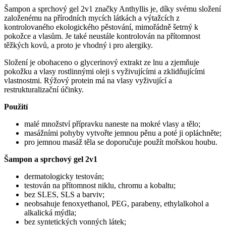
Šampon a sprchový gel 2v1 značky Anthyllis je, díky svému složení
založenému na přírodních mycích látkách a výtažcích z
kontrolovaného ekologického pěstování, mimořádně šetrný k
pokožce a vlasům. Je také neustále kontrolován na přítomnost
těžkých kovů, a proto je vhodný i pro alergiky.
Složení je obohaceno o glycerinový extrakt ze lnu a zjemňuje
pokožku a vlasy rostlinnými oleji s vyživujícími a zklidňujícími
vlastnostmi. Rýžový protein má na vlasy vyživující a
restrukturalizační účinky.
Použití
malé množství přípravku naneste na mokré vlasy a tělo;
masážními pohyby vytvořte jemnou pěnu a poté ji opláchněte;
pro jemnou masáž těla se doporučuje použít mořskou houbu.
Šampon a sprchový gel 2v1
dermatologicky testován;
testován na přítomnost niklu, chromu a kobaltu;
bez SLES, SLS a barviv;
neobsahuje fenoxyethanol, PEG, parabeny, ethylalkohol a
alkalická mýdla;
bez syntetických vonných látek;