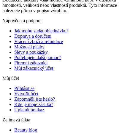
hmotnosti, velikosti nebo vlastností produktů. Tyto informace
naleznete přímo v popisu výrobku.
Nápověda a podpora
Jak mohu zadat objednávku?
Doprava a doručení
Vrácení zboží a refundace
Možnosti platby
Slevy a poukázky
Potřebujete další pomoc?
Firemní zákazníci
Můj zákaznický účet
Můj účet
Přihlásit se
Vytvořit účet
Zapomněli jste heslo?
Kde je moje zásilka?
Uplatnit poukaz
Zajímavá fakta
Beauty blog