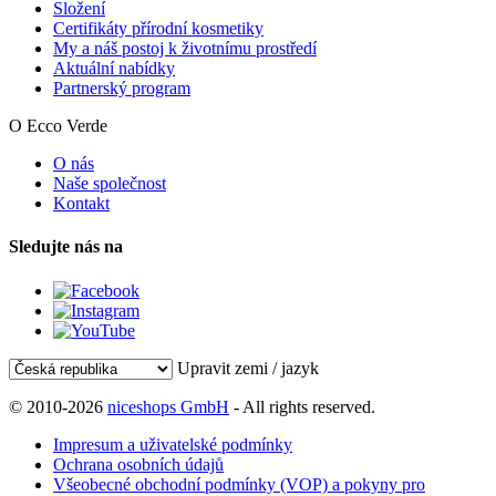
Složení
Certifikáty přírodní kosmetiky
My a náš postoj k životnímu prostředí
Aktuální nabídky
Partnerský program
O Ecco Verde
O nás
Naše společnost
Kontakt
Sledujte nás na
Upravit zemi / jazyk
© 2010-2026
niceshops GmbH
- All rights reserved.
Impresum a uživatelské podmínky
Ochrana osobních údajů
Všeobecné obchodní podmínky (VOP) a pokyny pro