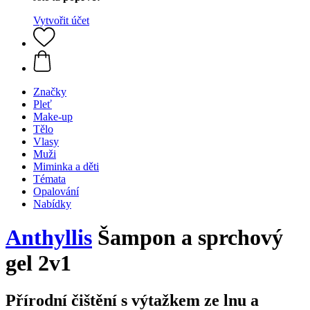
Vytvořit účet
Značky
Pleť
Make-up
Tělo
Vlasy
Muži
Miminka a děti
Témata
Opalování
Nabídky
Anthyllis
Šampon a sprchový
gel 2v1
Přírodní čištění s výtažkem ze lnu a