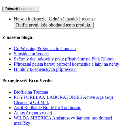
Zobrazit hodnocení
Nejsou k dispozici žádné zákaznické recenze.
Buďte první, kdo ohodnotí tento produkt.
Z našeho blogu:
Co-Washing & Squish to Condish
Sunshine průvodce
Světový den rakoviny prsu: přispíváme na Pink Ribbon
Přirozená paleta barev: přírodní kosmetika a laky na nehty
Hliník v kosmetických přípravcích
Poznejte svět Ecco Verde:
Biofficina Toscana
PHYTORELAX LABORATORIES Active Age Goji
Cleansing Oil-Milk
Avril Refillable Bottle for Toothpaste
Antos Arganový olej
WILDA SIBERICA Antistresový šampon pro domácí
mazlíčky