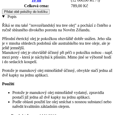
10 ml
(12 000,00 Kč / l)
Celková cena:
789,00 Kč
Přidat obě položky do košíku
Popis
Říká se mu také "novozélandský tea tree olej" a pochází z čistého a
ručně sbíraného divokého porostu na Novém Zélandu.
Přírodní éterický olej je pokožkou obzvláště dobře snášen. Jeho síla
je v mnoha ohledech podobná síle australského tea tree oleje, ale je
ještě jemnější.
Manukový olej je obzvláště účinný při péči o pokožku nohou - např.
mezi prsty - která je náchylná k plísním. Mimo jiné se výborně hodí
i do sedacích koupelí.
Protože je manukový olej mimořádně účinný, obvykle stačí jedna až
dvě kapky na jednu aplikaci.
Použití
Protože je manukový olej mimořádně vydatný, zpravidla
postačí již jedna až dvě kapky na jednu aplikaci.
Podle oblasti použití lze olej smíchat s nosnou substancí nebo
naředit kvalitním základním olejem.