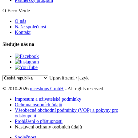
Partnerský program
O Ecco Verde
O nás
Naše společnost
Kontakt
Sledujte nás na
Upravit zemi / jazyk
© 2010-2026
niceshops GmbH
- All rights reserved.
Impresum a uživatelské podmínky
Ochrana osobních údajů
Všeobecné obchodní podmínky (VOP) a pokyny pro
odstoupení
Prohlášení o přístupnosti
Nastavení ochrany osobních údajů
Společnost