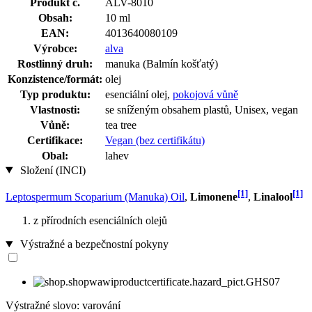
Produkt č.
ALV-8010
Obsah:
10 ml
EAN:
4013640080109
Výrobce:
alva
Rostlinný druh:
manuka (Balmín košťatý)
Konzistence/formát:
olej
Typ produktu:
esenciální olej,
pokojová vůně
Vlastnosti:
se sníženým obsahem plastů, Unisex, vegan
Vůně:
tea tree
Certifikace:
Vegan (bez certifikátu)
Obal:
lahev
Složení (INCI)
[1]
[1]
Leptospermum Scoparium (Manuka) Oil
,
Limonene
,
Linalool
z přírodních esenciálních olejů
Výstražné a bezpečnostní pokyny
Výstražné slovo: varování