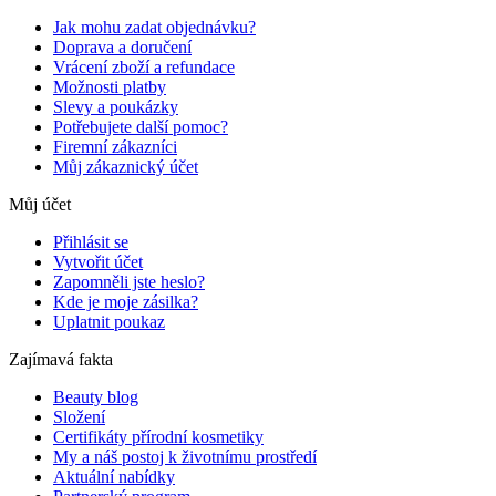
Jak mohu zadat objednávku?
Doprava a doručení
Vrácení zboží a refundace
Možnosti platby
Slevy a poukázky
Potřebujete další pomoc?
Firemní zákazníci
Můj zákaznický účet
Můj účet
Přihlásit se
Vytvořit účet
Zapomněli jste heslo?
Kde je moje zásilka?
Uplatnit poukaz
Zajímavá fakta
Beauty blog
Složení
Certifikáty přírodní kosmetiky
My a náš postoj k životnímu prostředí
Aktuální nabídky