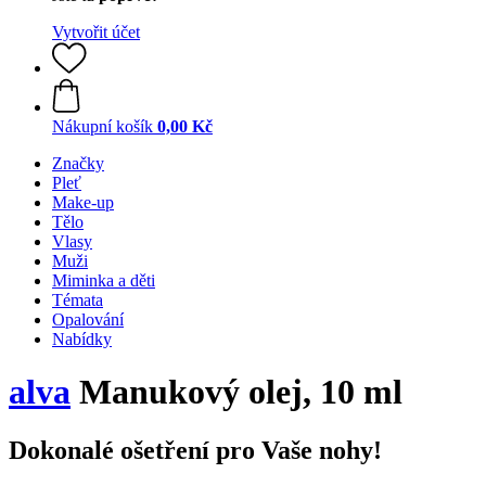
Vytvořit účet
Nákupní košík
0,00 Kč
Značky
Pleť
Make-up
Tělo
Vlasy
Muži
Miminka a děti
Témata
Opalování
Nabídky
alva
Manukový olej, 10 ml
Dokonalé ošetření pro Vaše nohy!