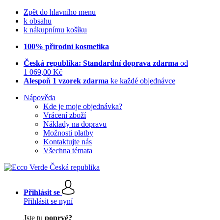
Zpět do hlavního menu
k obsahu
k nákupnímu košíku
100% přírodní kosmetika
Česká republika: Standardní doprava zdarma
od
1 069,00 Kč
Alespoň 1 vzorek zdarma
ke každé objednávce
Nápověda
Kde je moje objednávka?
Vrácení zboží
Náklady na dopravu
Možnosti platby
Kontaktujte nás
Všechna témata
Přihlásit se
Přihlásit se nyní
Jste tu
poprvé?