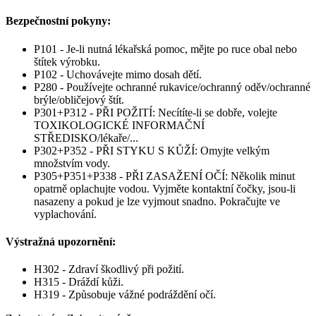
Bezpečnostní pokyny:
P101 - Je-li nutná lékařská pomoc, mějte po ruce obal nebo
štítek výrobku.
P102 - Uchovávejte mimo dosah dětí.
P280 - Používejte ochranné rukavice/ochranný oděv/ochranné
brýle/obličejový štít.
P301+P312 - PŘI POŽITÍ: Necítíte-li se dobře, volejte
TOXIKOLOGICKÉ INFORMAČNÍ
STŘEDISKO/lékaře/...
P302+P352 - PŘI STYKU S KŮŽÍ: Omyjte velkým
množstvím vody.
P305+P351+P338 - PŘI ZASAŽENÍ OČÍ: Několik minut
opatrně oplachujte vodou. Vyjměte kontaktní čočky, jsou-li
nasazeny a pokud je lze vyjmout snadno. Pokračujte ve
vyplachování.
Výstražná upozornění:
H302 - Zdraví škodlivý při požití.
H315 - Dráždí kůži.
H319 - Způsobuje vážné podráždění očí.