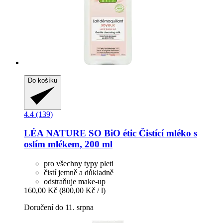
Do košíku
4.4 (139)
LÉA NATURE SO BiO étic
Čistící mléko s
oslím mlékem, 200 ml
pro všechny typy pleti
čistí jemně a důkladně
odstraňuje make-up
160,00 Kč
(800,00 Kč / l)
Doručení do 11. srpna