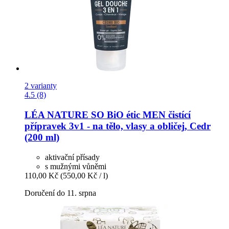
2 varianty
4.5 (8)
LÉA NATURE SO BiO étic
MEN čistící
přípravek 3v1 -​ na tělo, vlasy a obličej, Cedr
(200 ml)
aktivační přísady
s mužnými vůněmi
110,00 Kč
(550,00 Kč / l)
Doručení do 11. srpna