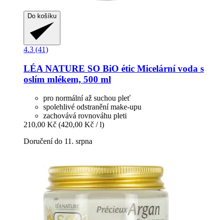
Do košíku
4.3 (41)
LÉA NATURE SO BiO étic
Micelární voda s
oslím mlékem, 500 ml
pro normální až suchou pleť
spolehlivé odstranění make-upu
zachovává rovnováhu pleti
210,00 Kč
(420,00 Kč / l)
Doručení do 11. srpna