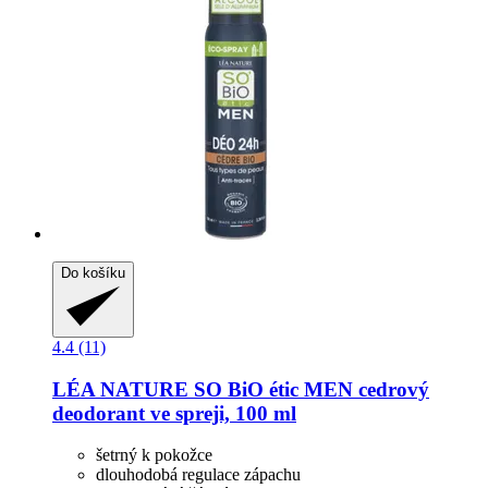
Do košíku
4.4 (11)
LÉA NATURE SO BiO étic
MEN cedrový
deodorant ve spreji, 100 ml
šetrný k pokožce
dlouhodobá regulace zápachu