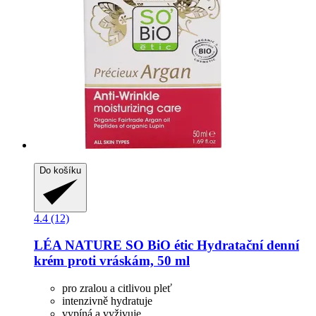
Do košíku
4.4 (12)
LÉA NATURE SO BiO étic
Hydratační denní
krém proti vráskám, 50 ml
pro zralou a citlivou pleť
intenzivně hydratuje
vypíná a vyživuje