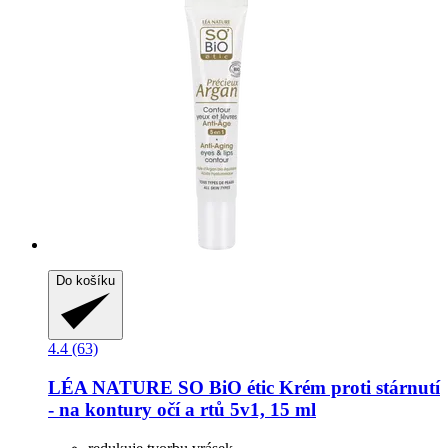
Do košíku
4.4 (63)
LÉA NATURE SO BiO étic
Krém proti stárnutí
-​ na kontury očí a rtů 5v1, 15 ml