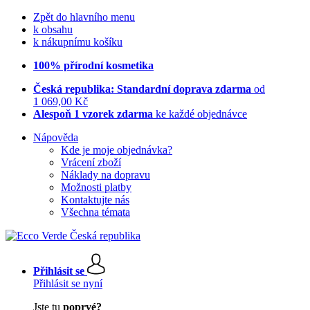
Zpět do hlavního menu
k obsahu
k nákupnímu košíku
100% přírodní kosmetika
Česká republika: Standardní doprava zdarma
od
1 069,00 Kč
Alespoň 1 vzorek zdarma
ke každé objednávce
Nápověda
Kde je moje objednávka?
Vrácení zboží
Náklady na dopravu
Možnosti platby
Kontaktujte nás
Všechna témata
Přihlásit se
Přihlásit se nyní
Jste tu
poprvé?