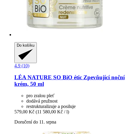
Do košíku
4.9 (10)
LÉA NATURE SO BiO étic
Zpevňující noční
krém, 50 ml
pro zralou pleť
dodává pružnost
restrukturalizuje a posiluje
579,00 Kč
(11 580,00 Kč / l)
Doručení do 11. srpna