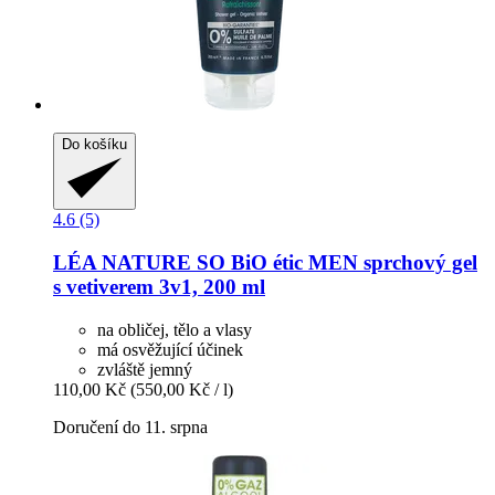
Do košíku
4.6 (5)
LÉA NATURE SO BiO étic
MEN sprchový gel
s vetiverem 3v1, 200 ml
na obličej, tělo a vlasy
má osvěžující účinek
zvláště jemný
110,00 Kč
(550,00 Kč / l)
Doručení do 11. srpna