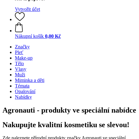
Vytvořit účet
Nákupní košík
0,00 Kč
Značky
Pleť
Make-up
Tělo
Vlasy
Muži
Miminka a děti
Témata
Opalování
Nabídky
Agronauti - produkty ve speciální nabídce
Nakupujte kvalitní kosmetiku se slevou!
Zde naleznete přírodní produkty značky Agronauti ve speciální