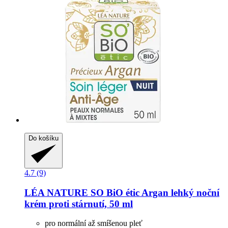
Do košíku
4.7 (9)
LÉA NATURE SO BiO étic
Argan lehký noční
krém proti stárnutí, 50 ml
pro normální až smíšenou pleť