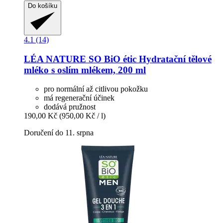
Do košíku
4.1 (14)
LÉA NATURE SO BiO étic
Hydratační tělové
mléko s oslím mlékem, 200 ml
pro normální až citlivou pokožku
má regenerační účinek
dodává pružnost
190,00 Kč
(950,00 Kč / l)
Doručení do 11. srpna