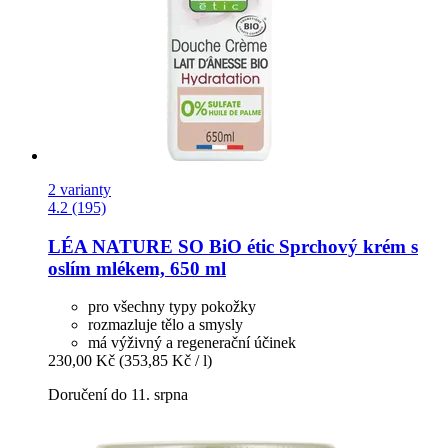
2 varianty
4.2 (195)
LÉA NATURE SO BiO étic
Sprchový krém s
oslím mlékem, 650 ml
pro všechny typy pokožky
rozmazluje tělo a smysly
má výživný a regenerační účinek
230,00 Kč
(353,85 Kč / l)
Doručení do 11. srpna