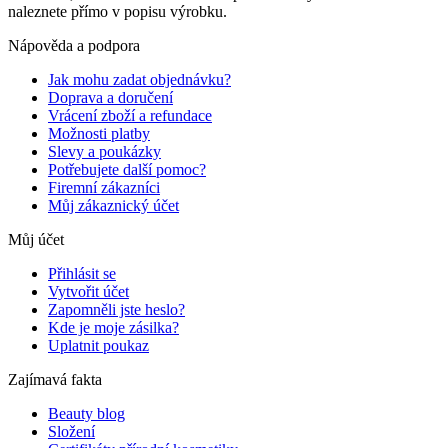
naleznete přímo v popisu výrobku.
Nápověda a podpora
Jak mohu zadat objednávku?
Doprava a doručení
Vrácení zboží a refundace
Možnosti platby
Slevy a poukázky
Potřebujete další pomoc?
Firemní zákazníci
Můj zákaznický účet
Můj účet
Přihlásit se
Vytvořit účet
Zapomněli jste heslo?
Kde je moje zásilka?
Uplatnit poukaz
Zajímavá fakta
Beauty blog
Složení