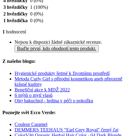
4 hvězdičky
0
(0%)
3 hvězdičky
1
(100%)
2 hvězdičky
0
(0%)
1 hvězdička
0
(0%)
1
hodnocení
Nejsou k dispozici žádné zákaznické recenze.
Buďte první, kdo ohodnotí tento produkt.
Z našeho blogu:
Hygienické produkty šetrné k životnímu prostředí
Metoda Curly Girl s přírodní kosmetikou aneb přirozeně
krásné kudrny
Benefiční akce k MDŽ 2022
6 mýtů o mytí vlasů
Olej bakuchiol - hrdina v péči o pokožku
Poznejte svět Ecco Verde:
Couleur Caramel
DEMMERS TEEHAUS "Earl Grey Royal" černý čaj
ColorVãti Organic Herbal Hair Color - 04 Dark Blonde