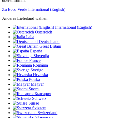
übereinstimmt.
Zu Ecco Verde International (English)
Anderes Lieferland wählen
International (English)
Österreich
Italia
Deutschland
Great Britain
España
Slovenija
France
România
Sverige
Hrvatska
Polska
Magyar
Suomi
България
Schweiz
Suisse
Svizzera
Switzerland
Slovensko