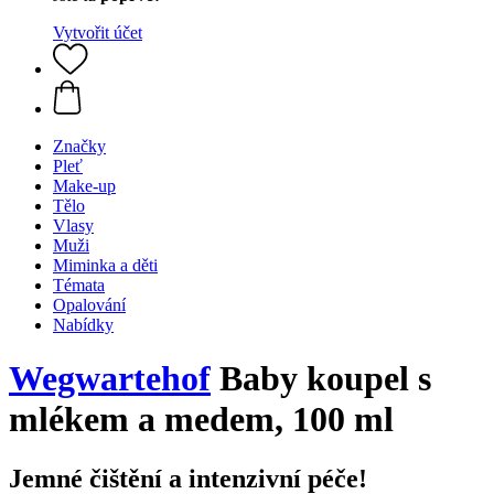
Vytvořit účet
Značky
Pleť
Make-up
Tělo
Vlasy
Muži
Miminka a děti
Témata
Opalování
Nabídky
Wegwartehof
Baby koupel s
mlékem a medem, 100 ml
Jemné čištění a intenzivní péče!