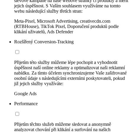
slevové kampaně na naše webové stránky či produkty a měřit
jejich úspěšnost. S Vaším souhlasem využíváme na tomto
webu následující služby třetích stran:
Meta-Pixel, Microsoft Advertising, creativecdn.com
(RTBHouse), TikTok Pixel, Doporučení produktů podle
klikání uživatelů, Ads Defender
Rozšířený Conversion-Tracking
Přijetím této služby můžeme lépe pochopit a vyhodnotit
úspěšnost naší online reklamy a optimalizovat naši reklamní
nabídku. Za tímto účelem synchronizujeme Vaše zašifrované
osobní údaje s následujícími externími poskytovateli, pokud
již jejich služby využíváte:
Google Ads
Performance
Přijetím těchto služeb můžeme sledovat a anonymně
analyzovat chování při klikání a surfování na našich