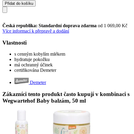
Přidat do košíku
Česká republika: Standardní doprava zdarma
od 1 069,00 Kč
Více informací k přepravě a dodání
Vlastnosti
s cenným kobylím mlékem
hydratuje pokožku
má ochranný účinek
certifikována Demeter
Demeter
Zákazníci tento produkt často kupují v kombinaci s
Wegwartehof Baby balzám, 50 ml