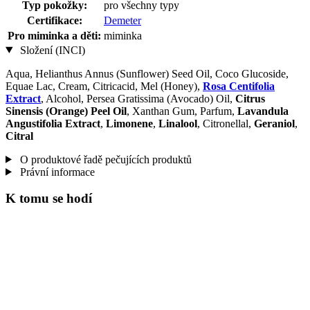
Typ pokožky:
pro všechny typy
Certifikace:
Demeter
Pro miminka a děti:
miminka
Složení (INCI)
Aqua, Helianthus Annus (Sunflower) Seed Oil, Coco Glucoside,
Equae Lac, Cream, Citricacid, Mel (Honey),
Rosa Centifolia
Extract
, Alcohol, Persea Gratissima (Avocado) Oil,
Citrus
Sinensis (Orange) Peel Oil
, Xanthan Gum, Parfum,
Lavandula
Angustifolia Extract
,
Limonene
,
Linalool
, Citronellal,
Geraniol
,
Citral
O produktové řadě pečujících produktů
Právní informace
K tomu se hodí