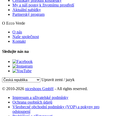
Certifikáty přírodní kosmetiky
My a náš postoj k životnímu prostředí
Aktuální nabídky
Partnerský program
O Ecco Verde
O nás
Naše společnost
Kontakt
Sledujte nás na
Upravit zemi / jazyk
© 2010-2026
niceshops GmbH
- All rights reserved.
Impresum a uživatelské podmínky
Ochrana osobních údajů
Všeobecné obchodní podmínky (VOP) a pokyny pro
odstoupení