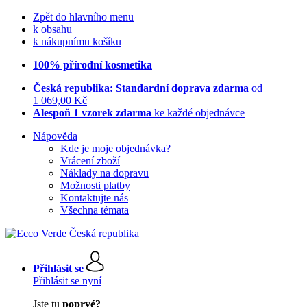
Zpět do hlavního menu
k obsahu
k nákupnímu košíku
100% přírodní kosmetika
Česká republika: Standardní doprava zdarma
od
1 069,00 Kč
Alespoň 1 vzorek zdarma
ke každé objednávce
Nápověda
Kde je moje objednávka?
Vrácení zboží
Náklady na dopravu
Možnosti platby
Kontaktujte nás
Všechna témata
Přihlásit se
Přihlásit se nyní
Jste tu
poprvé?