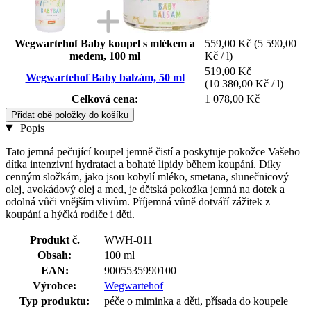
Wegwartehof Baby koupel s mlékem a
559,00 Kč
(5 590,00
medem, 100 ml
Kč / l)
519,00 Kč
Wegwartehof Baby balzám, 50 ml
(10 380,00 Kč / l)
Celková cena:
1 078,00 Kč
Přidat obě položky do košíku
Popis
Tato jemná pečující koupel jemně čistí a poskytuje pokožce Vašeho
dítka intenzivní hydrataci a bohaté lipidy během koupání. Díky
cenným složkám, jako jsou kobylí mléko, smetana, slunečnicový
olej, avokádový olej a med, je dětská pokožka jemná na dotek a
odolná vůči vnějším vlivům. Příjemná vůně dotváří zážitek z
koupání a hýčká rodiče i děti.
Produkt č.
WWH-011
Obsah:
100 ml
EAN:
9005535990100
Výrobce:
Wegwartehof
Typ produktu:
péče o miminka a děti, přísada do koupele