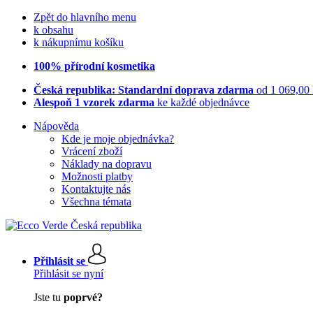
Zpět do hlavního menu
k obsahu
k nákupnímu košíku
100% přírodní kosmetika
Česká republika: Standardní doprava zdarma
od 1 069,00
Alespoň 1 vzorek zdarma
ke každé objednávce
Nápověda
Kde je moje objednávka?
Vrácení zboží
Náklady na dopravu
Možnosti platby
Kontaktujte nás
Všechna témata
Přihlásit se
Přihlásit se nyní
Jste tu
poprvé?