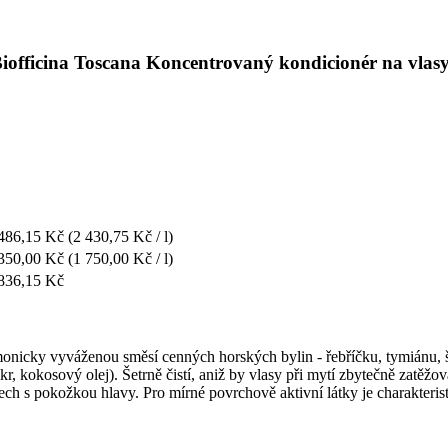
Biofficina Toscana Koncentrovaný kondicionér na vlasy
486,15 Kč
(2 430,75 Kč / l)
350,00 Kč
(1 750,00 Kč / l)
836,15 Kč
onicky vyváženou směsí cenných horských bylin - řebříčku, tymiánu, š
, kokosový olej). Šetrně čistí, aniž by vlasy při mytí zbytečně zatěžo
s pokožkou hlavy. Pro mírné povrchově aktivní látky je charakteristic
.