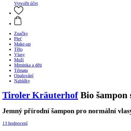
Vytvořit účet
Značky
Pleť
Make-up
Tělo
Vlasy
Muži
Miminka a děti
Témata
Opalování
Nabídky
Tiroler Kräuterhof
Bio šampon s
Jemný přírodní šampon pro normální vlas
13 hodnocení