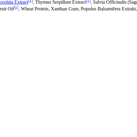
[1]
[1]
ceolata Extract
, Thymus Serpillum Extract
, Salvia Officinalis (Sag
[1]
ruit Oil
, Wheat Protein, Xanthan Gum, Populus Balsamifera Extrakt, 