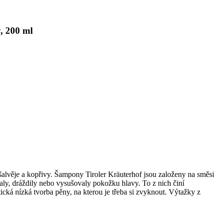
, 200 ml
alvěje a kopřivy. Šampony Tiroler Kräuterhof jsou založeny na směsi
valy, dráždily nebo vysušovaly pokožku hlavy. To z nich činí
ká nízká tvorba pěny, na kterou je třeba si zvyknout. Výtažky z