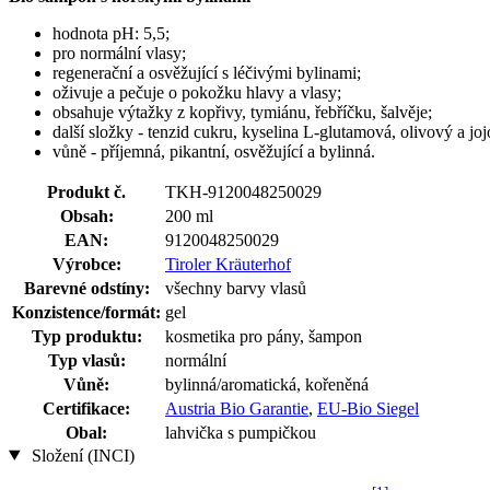
hodnota pH: 5,5;
pro normální vlasy;
regenerační a osvěžující s léčivými bylinami;
oživuje a pečuje o pokožku hlavy a vlasy;
obsahuje výtažky z kopřivy, tymiánu, řebříčku, šalvěje;
další složky - tenzid cukru, kyselina L-glutamová, olivový a joj
vůně - příjemná, pikantní, osvěžující a bylinná.
Produkt č.
TKH-9120048250029
Obsah:
200 ml
EAN:
9120048250029
Výrobce:
Tiroler Kräuterhof
Barevné odstíny:
všechny barvy vlasů
Konzistence/formát:
gel
Typ produktu:
kosmetika pro pány, šampon
Typ vlasů:
normální
Vůně:
bylinná/aromatická, kořeněná
Certifikace:
Austria Bio Garantie
,
EU-Bio Siegel
Obal:
lahvička s pumpičkou
Složení (INCI)