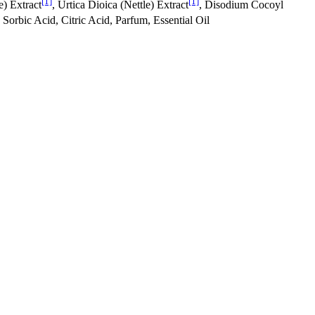
[1]
[1]
e) Extract
, Urtica Dioica (Nettle) Extract
, Disodium Cocoyl
Sorbic Acid, Citric Acid, Parfum, Essential Oil