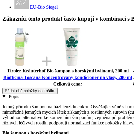
EU-Bio Siegel
Zákazníci tento produkt často kupují v kombinaci s 
Tiroler Kräuterhof Bio šampon s horskými bylinami, 200 ml
Biofficina Toscana Koncentrovaný kondicionér na vlasy, 200 ml
Celková cena:
Přidat obě položky do košíku
Popis
Jemný přírodní šampon na bázi tenzidu cukru. Osvěžující vůně s harm
mimořádně jemných mycích látek získaných z rostlinných surovin (cukr
výhodnou alternativu ke komerčním šamponům, zejména při problémech 
různých léčivých rostlin podporují normalizaci funkce pokožky hlavy
Bio šampon s horskými bylinami