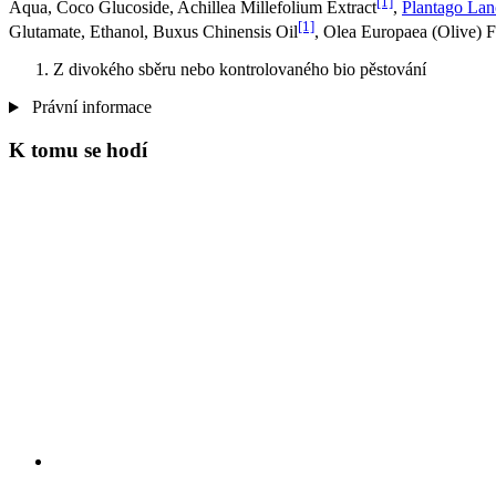
[1]
Aqua, Coco Glucoside, Achillea Millefolium Extract
,
Plantago Lan
[1]
Glutamate, Ethanol, Buxus Chinensis Oil
, Olea Europaea (Olive) F
Z divokého sběru nebo kontrolovaného bio pěstování
Právní informace
K tomu se hodí