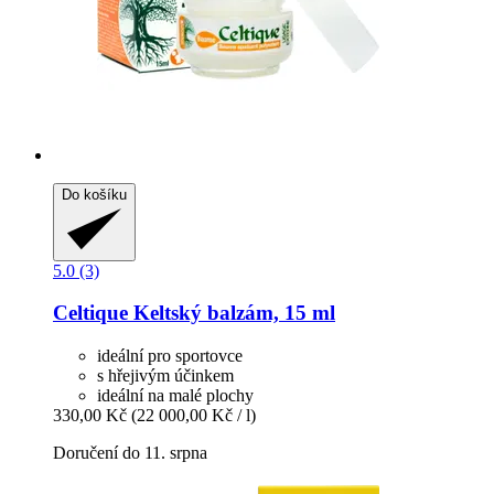
Do košíku
5.0 (3)
Celtique
Keltský balzám, 15 ml
ideální pro sportovce
s hřejivým účinkem
ideální na malé plochy
330,00 Kč
(22 000,00 Kč / l)
Doručení do 11. srpna