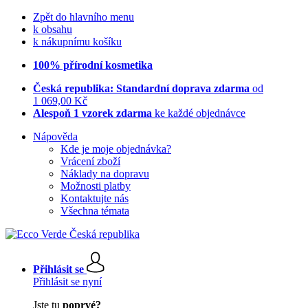
Zpět do hlavního menu
k obsahu
k nákupnímu košíku
100% přírodní kosmetika
Česká republika: Standardní doprava zdarma
od
1 069,00 Kč
Alespoň 1 vzorek zdarma
ke každé objednávce
Nápověda
Kde je moje objednávka?
Vrácení zboží
Náklady na dopravu
Možnosti platby
Kontaktujte nás
Všechna témata
Přihlásit se
Přihlásit se nyní
Jste tu
poprvé?