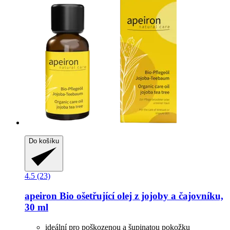
Do košíku
4.5 (23)
apeiron
Bio ošetřující olej z jojoby a čajovníku,
30 ml
ideální pro poškozenou a šupinatou pokožku