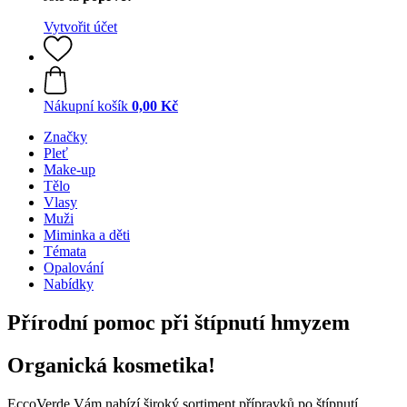
Vytvořit účet
Nákupní košík
0,00 Kč
Značky
Pleť
Make-up
Tělo
Vlasy
Muži
Miminka a děti
Témata
Opalování
Nabídky
Přírodní pomoc při štípnutí hmyzem
Organická kosmetika!
EccoVerde Vám nabízí široký sortiment přípravků po štípnutí