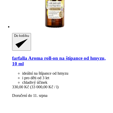
Do košíku
farfalla
Aroma roll-​on na štípance od hmyzu,
10 ml
ideální na štípance od hmyzu
i pro děti od 3 let
chladivý účinek
330,00 Kč
(33 000,00 Kč / l)
Doručení do 11. srpna