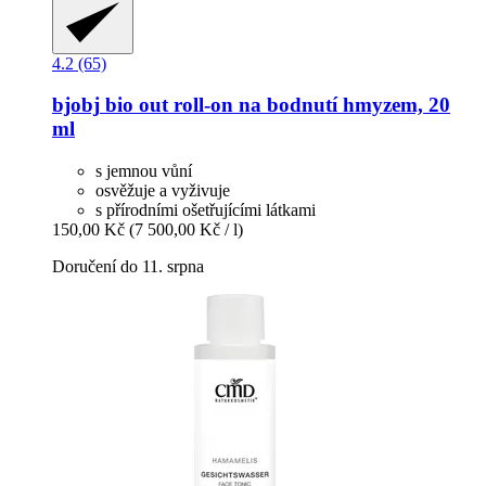
4.2 (65)
bjobj
bio out roll-​on na bodnutí hmyzem, 20
ml
s jemnou vůní
osvěžuje a vyživuje
s přírodními ošetřujícími látkami
150,00 Kč
(7 500,00 Kč / l)
Doručení do 11. srpna