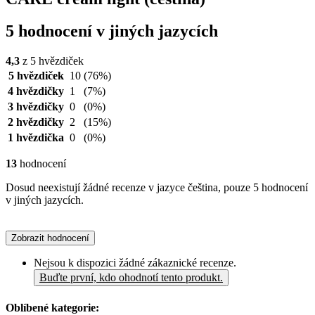
5 hodnocení v jiných jazycích
4,3
z 5 hvězdiček
5 hvězdiček
10
(76%)
4 hvězdičky
1
(7%)
3 hvězdičky
0
(0%)
2 hvězdičky
2
(15%)
1 hvězdička
0
(0%)
13
hodnocení
Dosud neexistují žádné recenze v jazyce čeština, pouze 5 hodnocení
v jiných jazycích.
Zobrazit hodnocení
Nejsou k dispozici žádné zákaznické recenze.
Buďte první, kdo ohodnotí tento produkt.
Oblíbené kategorie: