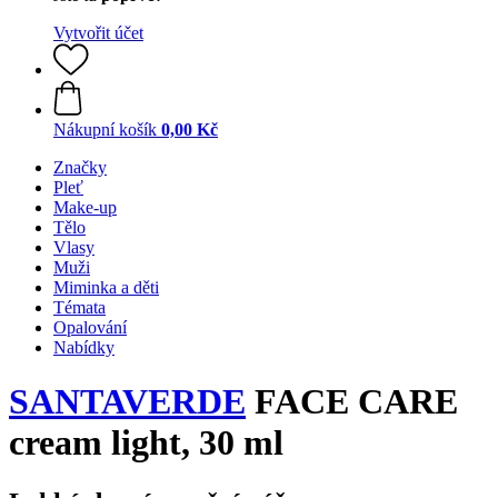
Vytvořit účet
Nákupní košík
0,00 Kč
Značky
Pleť
Make-up
Tělo
Vlasy
Muži
Miminka a děti
Témata
Opalování
Nabídky
SANTAVERDE
FACE CARE
cream light, 30 ml