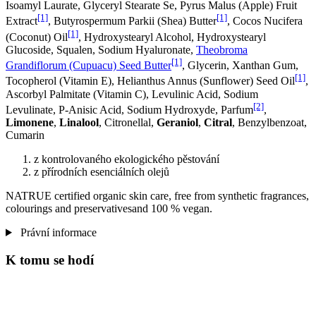
Isoamyl Laurate, Glyceryl Stearate Se, Pyrus Malus (Apple) Fruit
[1]
[1]
Extract
, Butyrospermum Parkii (Shea) Butter
, Cocos Nucifera
[1]
(Coconut) Oil
, Hydroxystearyl Alcohol, Hydroxystearyl
Glucoside, Squalen, Sodium Hyaluronate,
Theobroma
[1]
Grandiflorum (Cupuacu) Seed Butter
, Glycerin, Xanthan Gum,
[1]
Tocopherol (Vitamin E), Helianthus Annus (Sunflower) Seed Oil
,
Ascorbyl Palmitate (Vitamin C), Levulinic Acid, Sodium
[2]
Levulinate, P-Anisic Acid, Sodium Hydroxyde, Parfum
,
Limonene
,
Linalool
, Citronellal,
Geraniol
,
Citral
, Benzylbenzoat,
Cumarin
z kontrolovaného ekologického pěstování
z přírodních esenciálních olejů
NATRUE certified organic skin care, free from synthetic fragrances,
colourings and preservativesand 100 % vegan.
Právní informace
K tomu se hodí