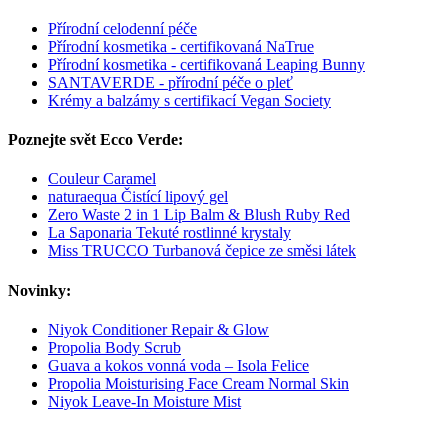
Přírodní celodenní péče
Přírodní kosmetika - certifikovaná NaTrue
Přírodní kosmetika - certifikovaná Leaping Bunny
SANTAVERDE - přírodní péče o pleť
Krémy a balzámy s certifikací Vegan Society
Poznejte svět Ecco Verde:
Couleur Caramel
naturaequa Čistící lipový gel
Zero Waste 2 in 1 Lip Balm & Blush Ruby Red
La Saponaria Tekuté rostlinné krystaly
Miss TRUCCO Turbanová čepice ze směsi látek
Novinky:
Niyok Conditioner Repair & Glow
Propolia Body Scrub
Guava a kokos vonná voda – Isola Felice
Propolia Moisturising Face Cream Normal Skin
Niyok Leave-In Moisture Mist