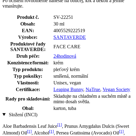
Po očištění rovnoměrně naneste na obličej, krk a dekolt a jemně
vmasírujte.
Produkt č.
SV-22251
Obsah:
30 ml
EAN:
4005529222519
Výrobce:
SANTAVERDE
Produktové řady
FACE CARE
SANTAVERDE:
Druh péče:
24hodinová
Konzistence/formát:
krém
Typ produktu:
pleťový krém
Typ pokožky:
smíšená, normální
Vlastnosti:
Unisex, vegan
Certifikace:
Leaping Bunny
,
NaTrue
,
Vegan Society
Skladujte na chladném a suchém místě a
Rady pro skladování:
mimo dosah světla.
Obal:
karton, tuba
Složení (INCI)
[1]
Aloe Barbadensis Leaf Juice
, Prunus Amygdalus Dulcis (Sweet
[1]
[1]
[1]
Almond) Oil
, Alcohol
, Persea Gratissima (Avocado) Oil
,