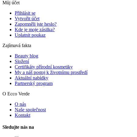
Můj účet
Přihlásit se
Vytvořit účet
Zapomněli jste heslo?
Kde je moje zásilka?
Uplatnit poukaz
Zajímavá fakta
Beauty blog
Složení
Certifikáty přírodní kosmetiky
My a náš postoj k životnímu prostředí
Aktuální nabídky
Partnerský program
O Ecco Verde
O nás
Naše společnost
Kontakt
Sledujte nás na