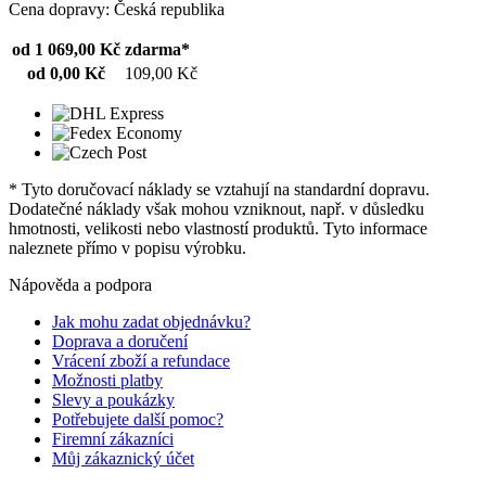
Cena dopravy: Česká republika
od 1 069,00 Kč
zdarma*
od 0,00 Kč
109,00 Kč
* Tyto doručovací náklady se vztahují na standardní dopravu.
Dodatečné náklady však mohou vzniknout, např. v důsledku
hmotnosti, velikosti nebo vlastností produktů. Tyto informace
naleznete přímo v popisu výrobku.
Nápověda a podpora
Jak mohu zadat objednávku?
Doprava a doručení
Vrácení zboží a refundace
Možnosti platby
Slevy a poukázky
Potřebujete další pomoc?
Firemní zákazníci
Můj zákaznický účet