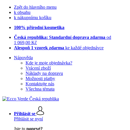
Zpět do hlavního menu
k obsahu
k nákupnímu košíku
100% přírodní kosmetika
Česká republika: Standardní doprava zdarma
od
1 069,00 Kč
Alespoň 1 vzorek zdarma
ke každé objednávce
Nápověda
Kde je moje objednávka?
Vrácení zboží
Náklady na dopravu
Možnosti platby
Kontaktujte nás
Všechna témata
Přihlásit se
Přihlásit se nyní
Jste tu
poprvé?