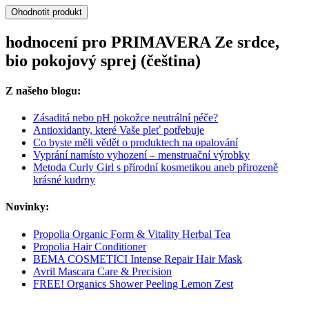
Ohodnotit produkt
hodnocení pro PRIMAVERA Ze srdce,
bio pokojový sprej (čeština)
Z našeho blogu:
Zásaditá nebo pH pokožce neutrální péče?
Antioxidanty, které Vaše pleť potřebuje
Co byste měli vědět o produktech na opalování
Vyprání namísto vyhození – menstruační výrobky
Metoda Curly Girl s přírodní kosmetikou aneb přirozeně
krásné kudrny
Novinky:
Propolia Organic Form & Vitality Herbal Tea
Propolia Hair Conditioner
BEMA COSMETICI Intense Repair Hair Mask
Avril Mascara Care & Precision
FREE! Organics Shower Peeling Lemon Zest