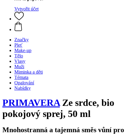
Vytvořit účet
Značky
Pleť
Make-up
Tělo
Vlasy
Muži
Miminka a děti
Témata
Opalování
Nabídky
PRIMAVERA
Ze srdce, bio
pokojový sprej, 50 ml
Mnohostranná a tajemná směs vůní pro