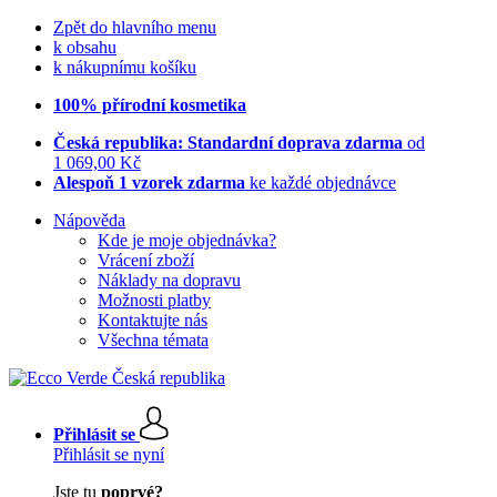
Zpět do hlavního menu
k obsahu
k nákupnímu košíku
100% přírodní kosmetika
Česká republika: Standardní doprava zdarma
od
1 069,00 Kč
Alespoň 1 vzorek zdarma
ke každé objednávce
Nápověda
Kde je moje objednávka?
Vrácení zboží
Náklady na dopravu
Možnosti platby
Kontaktujte nás
Všechna témata
Přihlásit se
Přihlásit se nyní
Jste tu
poprvé?