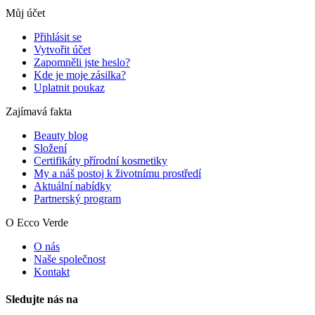
Můj účet
Přihlásit se
Vytvořit účet
Zapomněli jste heslo?
Kde je moje zásilka?
Uplatnit poukaz
Zajímavá fakta
Beauty blog
Složení
Certifikáty přírodní kosmetiky
My a náš postoj k životnímu prostředí
Aktuální nabídky
Partnerský program
O Ecco Verde
O nás
Naše společnost
Kontakt
Sledujte nás na