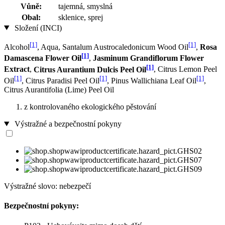
Vůně:
tajemná, smyslná
Obal:
sklenice, sprej
Složení (INCI)
[1]
[1]
Alcohol
, Aqua, Santalum Austrocaledonicum Wood Oil
,
Rosa
[1]
Damascena Flower Oil
,
Jasminum Grandiflorum Flower
[1]
Extract
,
Citrus Aurantium Dulcis Peel Oil
, Citrus Lemon Peel
[1]
[1]
[1]
Oil
, Citrus Paradisi Peel Oil
, Pinus Wallichiana Leaf Oil
,
Citrus Aurantifolia (Lime) Peel Oil
z kontrolovaného ekologického pěstování
Výstražné a bezpečnostní pokyny
Výstražné slovo: nebezpečí
Bezpečnostní pokyny: