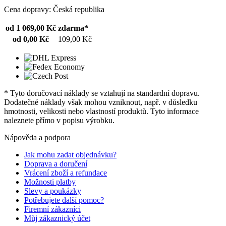
Cena dopravy: Česká republika
od 1 069,00 Kč
zdarma*
od 0,00 Kč
109,00 Kč
* Tyto doručovací náklady se vztahují na standardní dopravu.
Dodatečné náklady však mohou vzniknout, např. v důsledku
hmotnosti, velikosti nebo vlastností produktů. Tyto informace
naleznete přímo v popisu výrobku.
Nápověda a podpora
Jak mohu zadat objednávku?
Doprava a doručení
Vrácení zboží a refundace
Možnosti platby
Slevy a poukázky
Potřebujete další pomoc?
Firemní zákazníci
Můj zákaznický účet