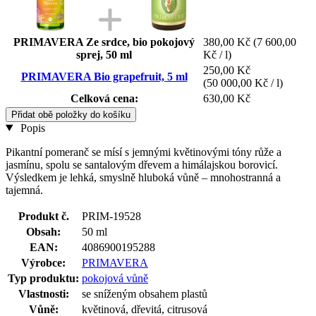
PRIMAVERA Ze srdce, bio pokojový
380,00 Kč
(7 600,00
sprej, 50 ml
Kč / l)
250,00 Kč
PRIMAVERA Bio grapefruit, 5 ml
(50 000,00 Kč / l)
Celková cena:
630,00 Kč
Přidat obě položky do košíku
Popis
Pikantní pomeranč se mísí s jemnými květinovými tóny růže a
jasmínu, spolu se santalovým dřevem a himálajskou borovicí.
Výsledkem je lehká, smyslně hluboká vůně – mnohostranná a
tajemná.
Produkt č.
PRIM-19528
Obsah:
50 ml
EAN:
4086900195288
Výrobce:
PRIMAVERA
Typ produktu:
pokojová vůně
Vlastnosti:
se sníženým obsahem plastů
Vůně:
květinová, dřevitá, citrusová