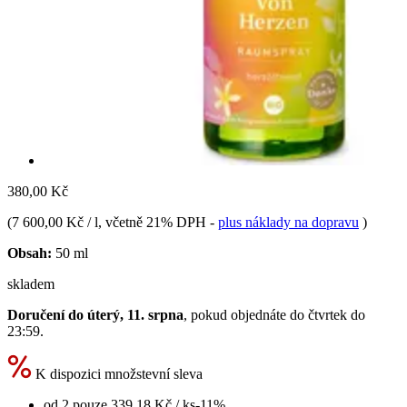
380,00 Kč
(
7 600,00 Kč / l
, včetně 21% DPH
-
plus náklady na dopravu
)
Obsah:
50 ml
skladem
Doručení do úterý, 11. srpna
, pokud objednáte do
čtvrtek do
23:59
.
K dispozici množstevní sleva
od 2 pouze
339,18 Kč
/ ks
-11%