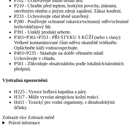
P102 - Uchovávejte mimo dosah dětí.
P210 - Chraňte před teplem, horkými povrchy, jiskrami,
otevřeným ohněm a jinými zdroji zapálení. Zákaz kouření.
P233 - Uchovávejte obal těsně uzavřený.
P280 - Používejte ochranné rukavice/ochranný oděv/ochranné
brýle/obličejový štít.
P391 - Uniklý produkt seberte.
P303+P361+P353 - PŘI STYKU S KŮŽÍ (nebo s vlasy):
Veškeré kontaminované části oděvu okamžitě svlékněte.
Opláchněte kůži vodou/osprchujte.
P403+P235 - Skladujte na dobře větraném místě.
Uchovávejte v chladu.
P501 - Zlikvidujte obsah/nádobu podle lokálních/národních
předpisů.
Výstražná upozornění:
H225 - Vysoce hořlavá kapalina a páry.
H317 - Může vyvolat alergickou kožní reakci.
H411 - Toxický pro vodní organismy, s dlouhodobými
účinky.
Zobrazit více
Zobrazit méně
Právní informace