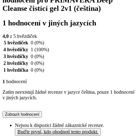
Cleanse čistící gel 2v1 (čeština)
1 hodnocení v jiných jazycích
4,0
z 5 hvězdiček
5 hvězdiček
0
(0%)
4 hvězdičky
1
(100%)
3 hvězdičky
0
(0%)
2 hvězdičky
0
(0%)
1 hvězdička
0
(0%)
1
hodnocení
Zatím neexistují žádné recenze v jazyce čeština, pouze 1 hodnocení
v jiných jazycích.
Zobrazit hodnocení
Nejsou k dispozici žádné zákaznické recenze.
Buďte první, kdo ohodnotí tento produkt.