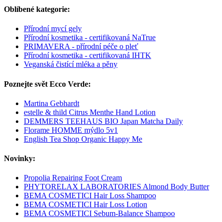
Oblíbené kategorie:
Přírodní mycí gely
Přírodní kosmetika - certifikovaná NaTrue
PRIMAVERA - přírodní péče o pleť
Přírodní kosmetika - certifikovaná IHTK
Veganská čistící mléka a pěny
Poznejte svět Ecco Verde:
Martina Gebhardt
estelle & thild Citrus Menthe Hand Lotion
DEMMERS TEEHAUS BIO Japan Matcha Daily
Florame HOMME mýdlo 5v1
English Tea Shop Organic Happy Me
Novinky:
Propolia Repairing Foot Cream
PHYTORELAX LABORATORIES Almond Body Butter
BEMA COSMETICI Hair Loss Shampoo
BEMA COSMETICI Hair Loss Lotion
BEMA COSMETICI Sebum-Balance Shampoo