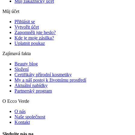
Můj zákaznický účet
Můj účet
Přihlásit se
Vytvořit účet
Zapomněli jste heslo?
Kde je moje zásilka?
Uplatnit poukaz
Zajímavá fakta
Beauty blog
Složení
Certifikáty přírodní kosmetiky
My a náš postoj k životnímu prostředí
Aktuální nabídky
Partnerský program
O Ecco Verde
O nás
Naše společnost
Kontakt
Sledujte nás na