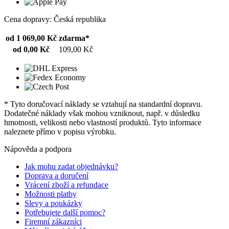
Cena dopravy: Česká republika
od 1 069,00 Kč
zdarma*
od 0,00 Kč
109,00 Kč
* Tyto doručovací náklady se vztahují na standardní dopravu.
Dodatečné náklady však mohou vzniknout, např. v důsledku
hmotnosti, velikosti nebo vlastností produktů. Tyto informace
naleznete přímo v popisu výrobku.
Nápověda a podpora
Jak mohu zadat objednávku?
Doprava a doručení
Vrácení zboží a refundace
Možnosti platby
Slevy a poukázky
Potřebujete další pomoc?
Firemní zákazníci