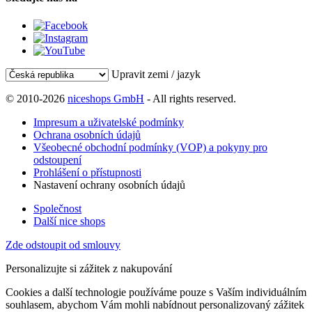
Upravit zemi / jazyk
© 2010-2026
niceshops GmbH
- All rights reserved.
Impresum a uživatelské podmínky
Ochrana osobních údajů
Všeobecné obchodní podmínky (VOP) a pokyny pro
odstoupení
Prohlášení o přístupnosti
Nastavení ochrany osobních údajů
Společnost
Další nice shops
Zde odstoupit od smlouvy
Personalizujte si zážitek z nakupování
Cookies a další technologie používáme pouze s Vaším individuálním
souhlasem, abychom Vám mohli nabídnout personalizovaný zážitek