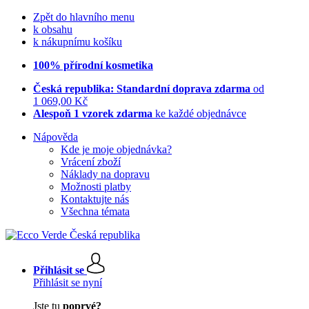
Zpět do hlavního menu
k obsahu
k nákupnímu košíku
100% přírodní kosmetika
Česká republika: Standardní doprava zdarma
od
1 069,00 Kč
Alespoň 1 vzorek zdarma
ke každé objednávce
Nápověda
Kde je moje objednávka?
Vrácení zboží
Náklady na dopravu
Možnosti platby
Kontaktujte nás
Všechna témata
Přihlásit se
Přihlásit se nyní
Jste tu
poprvé?