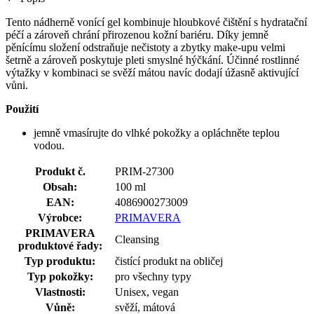
Tento nádherně vonící gel kombinuje hloubkové čištění s hydratační
péčí a zároveň chrání přirozenou kožní bariéru. Díky jemně
pěnícímu složení odstraňuje nečistoty a zbytky make-upu velmi
šetrně a zároveň poskytuje pleti smyslné hýčkání. Účinné rostlinné
výtažky v kombinaci se svěží mátou navíc dodají úžasně aktivující
vůni.
Použití
jemně vmasírujte do vlhké pokožky a opláchněte teplou
vodou.
Produkt č.
PRIM-27300
Obsah:
100 ml
EAN:
4086900273009
Výrobce:
PRIMAVERA
PRIMAVERA
Cleansing
produktové řady:
Typ produktu:
čistící produkt na obličej
Typ pokožky:
pro všechny typy
Vlastnosti:
Unisex, vegan
Vůně:
svěží, mátová