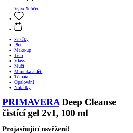
Vytvořit účet
Značky
Pleť
Make-up
Tělo
Vlasy
Muži
Miminka a děti
Témata
Opalování
Nabídky
PRIMAVERA
Deep Cleanse
čistící gel 2v1, 100 ml
Projasňující osvěžení!