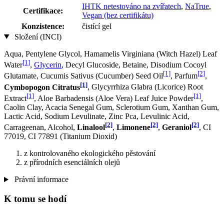
IHTK netestováno na zvířatech
,
NaTrue
,
Certifikace:
Vegan (bez certifikátu)
Konzistence:
čistící gel
Složení (INCI)
Aqua, Pentylene Glycol, Hamamelis Virginiana (Witch Hazel) Leaf
[1]
Water
,
Glycerin
, Decyl Glucoside, Betaine, Disodium Cocoyl
[1]
[2]
Glutamate, Cucumis Sativus (Cucumber) Seed Oil
, Parfum
,
[1]
Cymbopogon Citratus
, Glycyrrhiza Glabra (Licorice) Root
[1]
[1]
Extract
, Aloe Barbadensis (Aloe Vera) Leaf Juice Powder
,
Caolin Clay, Acacia Senegal Gum, Sclerotium Gum, Xanthan Gum,
Lactic Acid, Sodium Levulinate, Zinc Pca, Levulinic Acid,
[2]
[2]
[2]
Carrageenan, Alcohol,
Linalool
,
Limonene
,
Geraniol
, CI
77019, CI 77891 (Titanium Dioxid)
z kontrolovaného ekologického pěstování
z přírodních esenciálních olejů
Právní informace
K tomu se hodí