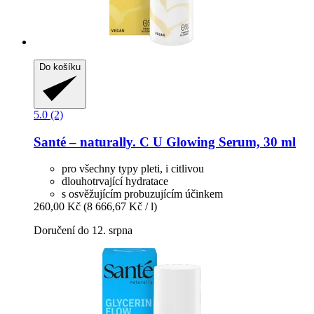
Do košíku
5.0 (2)
Santé – naturally.
C U Glowing Serum, 30 ml
pro všechny typy pleti, i citlivou
dlouhotrvající hydratace
s osvěžujícím probuzujícím účinkem
260,00 Kč
(8 666,67 Kč / l)
Doručení do 12. srpna