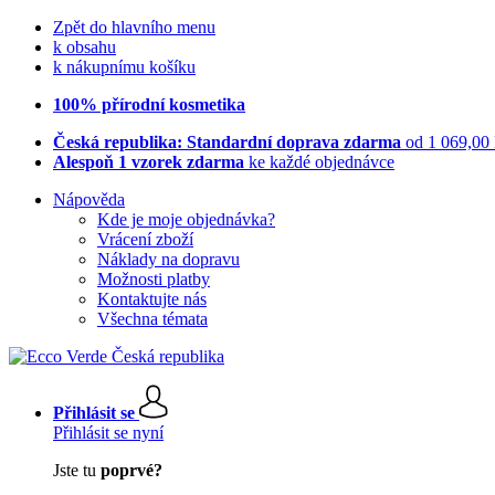
Zpět do hlavního menu
k obsahu
k nákupnímu košíku
100% přírodní kosmetika
Česká republika: Standardní doprava zdarma
od 1 069,00
Alespoň 1 vzorek zdarma
ke každé objednávce
Nápověda
Kde je moje objednávka?
Vrácení zboží
Náklady na dopravu
Možnosti platby
Kontaktujte nás
Všechna témata
Přihlásit se
Přihlásit se nyní
Jste tu
poprvé?