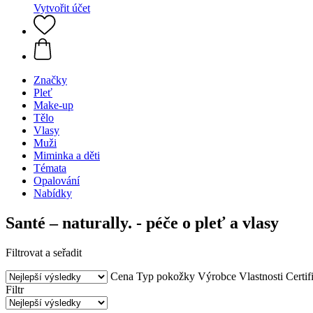
Vytvořit účet
Značky
Pleť
Make-up
Tělo
Vlasy
Muži
Miminka a děti
Témata
Opalování
Nabídky
Santé – naturally. - péče o pleť a vlasy
Filtrovat a seřadit
Cena
Typ pokožky
Výrobce
Vlastnosti
Certif
Filtr