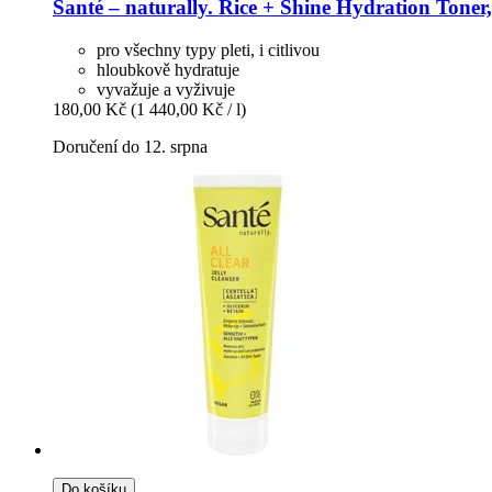
Santé – naturally.
Rice + Shine Hydration Toner,
pro všechny typy pleti, i citlivou
hloubkově hydratuje
vyvažuje a vyživuje
180,00 Kč
(1 440,00 Kč / l)
Doručení do 12. srpna
Do košíku