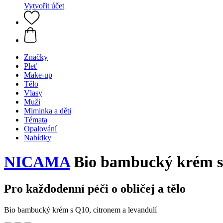
Vytvořit účet
Značky
Pleť
Make-up
Tělo
Vlasy
Muži
Miminka a děti
Témata
Opalování
Nabídky
NICAMA
Bio bambucký krém s Q
Pro každodenní péči o obličej a tělo
Bio bambucký krém s Q10, citronem a levandulí