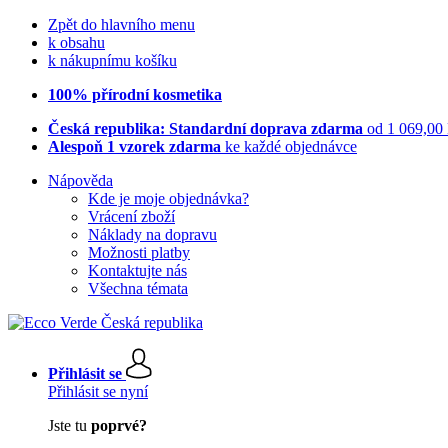
Zpět do hlavního menu
k obsahu
k nákupnímu košíku
100% přírodní kosmetika
Česká republika: Standardní doprava zdarma
od 1 069,00
Alespoň 1 vzorek zdarma
ke každé objednávce
Nápověda
Kde je moje objednávka?
Vrácení zboží
Náklady na dopravu
Možnosti platby
Kontaktujte nás
Všechna témata
Přihlásit se
Přihlásit se nyní
Jste tu
poprvé?