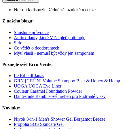
Nejsou k dispozici žádné zákaznické recenze.
Z našeho blogu:
Sunshine průvodce
Antioxidanty, které Vaše pleť potřebuje
Strie
Co vědět o deodorantech
Mytí vlasů - nemusí být vždy jen šamponem
Poznejte svět Ecco Verde:
Le Erbe di Janas
GRN [GRÜN] Volume Shampoo Beer & Honey & Hemp
UOGA UOGA Eye Liner
Couleur Caramel Foundation Powder
Dantesmile Bambusový hřeben pro kudrnaté vlasy
Novinky:
Niyok 3-in-1 Men's Shower Gel Bergamot Breeze
Propolia SOS Skincare Gel