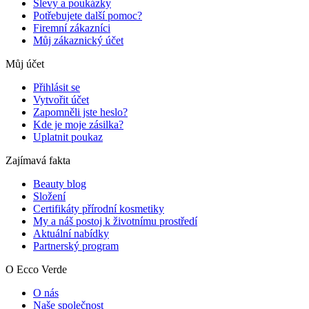
Slevy a poukázky
Potřebujete další pomoc?
Firemní zákazníci
Můj zákaznický účet
Můj účet
Přihlásit se
Vytvořit účet
Zapomněli jste heslo?
Kde je moje zásilka?
Uplatnit poukaz
Zajímavá fakta
Beauty blog
Složení
Certifikáty přírodní kosmetiky
My a náš postoj k životnímu prostředí
Aktuální nabídky
Partnerský program
O Ecco Verde
O nás
Naše společnost