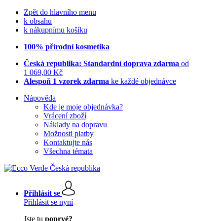
Zpět do hlavního menu
k obsahu
k nákupnímu košíku
100% přírodní kosmetika
Česká republika: Standardní doprava zdarma
od
1 069,00 Kč
Alespoň 1 vzorek zdarma
ke každé objednávce
Nápověda
Kde je moje objednávka?
Vrácení zboží
Náklady na dopravu
Možnosti platby
Kontaktujte nás
Všechna témata
Přihlásit se
Přihlásit se nyní
Jste tu
poprvé?