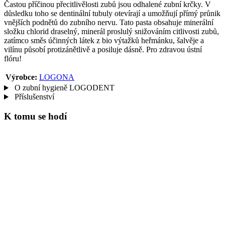
Častou příčinou přecitlivělosti zubů jsou odhalené zubní krčky. V
důsledku toho se dentinální tubuly otevírají a umožňují přímý průnik
vnějších podnětů do zubního nervu. Tato pasta obsahuje minerální
složku chlorid draselný, minerál proslulý snižováním citlivosti zubů,
zatímco směs účinných látek z bio výtažků heřmánku, šalvěje a
vilínu působí protizánětlivě a posiluje dásně. Pro zdravou ústní
flóru!
Výrobce:
LOGONA
O zubní hygieně LOGODENT
Příslušenství
K tomu se hodí