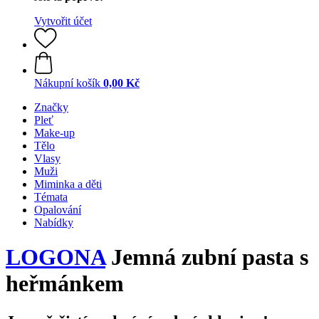
Vytvořit účet
Nákupní košík
0,00 Kč
Značky
Pleť
Make-up
Tělo
Vlasy
Muži
Miminka a děti
Témata
Opalování
Nabídky
LOGONA
Jemná zubní pasta s
heřmánkem