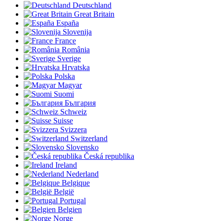
Deutschland
Great Britain
España
Slovenija
France
România
Sverige
Hrvatska
Polska
Magyar
Suomi
България
Schweiz
Suisse
Svizzera
Switzerland
Slovensko
Česká republika
Ireland
Nederland
Belgique
België
Portugal
Belgien
Norge