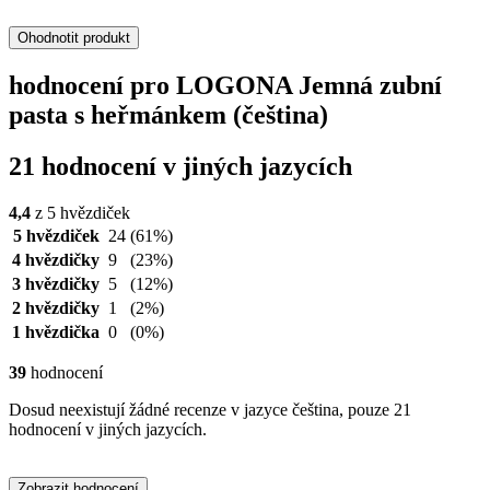
Ohodnotit produkt
hodnocení pro LOGONA Jemná zubní
pasta s heřmánkem (čeština)
21 hodnocení v jiných jazycích
4,4
z 5 hvězdiček
5 hvězdiček
24
(61%)
4 hvězdičky
9
(23%)
3 hvězdičky
5
(12%)
2 hvězdičky
1
(2%)
1 hvězdička
0
(0%)
39
hodnocení
Dosud neexistují žádné recenze v jazyce čeština, pouze 21
hodnocení v jiných jazycích.
Zobrazit hodnocení