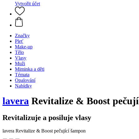
Vytvořit účet
Značky
Pleť
Make-up
Tělo
Vlasy
Muži
Miminka a děti
Témata
Opalování
Nabídky
lavera
Revitalize & Boost pečuj
Revitalizuje a posiluje vlasy
lavera Revitalize & Boost pečující šampon