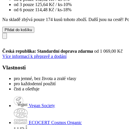
od 3 pouze
125,64 Kč
/ ks
-10%
od 6 pouze
114,48 Kč
/ ks
-18%
Na skladě zbývá pouze 174 kusů tohoto zboží. Další jsou na cestě! Pok
Přidat do košíku
Česká republika: Standardní doprava zdarma
od 1 069,00 Kč
Více informací k přepravě a dodání
Vlastnosti
pro jemné, bez života a zralé vlasy
pro každodenní použití
čisti a ošetřuje
Vegan Society
ECOCERT Cosmos Organic