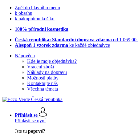
Zpět do hlavního menu
k obsahu
k nákupnímu košíku
100% přírodní kosmetika
Česká republika: Standardní doprava zdarma
od 1 069,00
Alespoň 1 vzorek zdarma
ke každé objednávce
Nápověda
Kde je moje objednávka?
Vrácení zboží
Náklady na dopravu
Možnosti platby
Kontaktujte nás
Všechna témata
Přihlásit se
Přihlásit se nyní
Jste tu
poprvé?