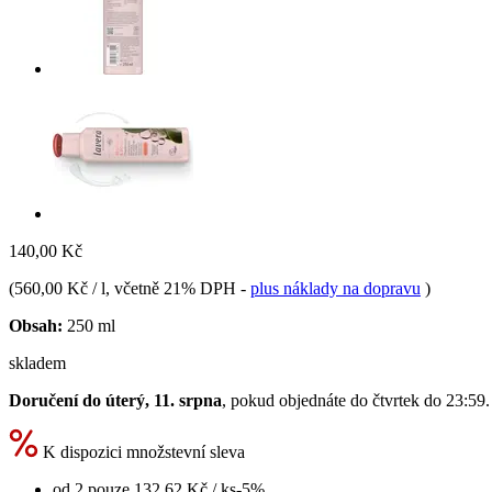
140,00 Kč
(
560,00 Kč / l
, včetně 21% DPH
-
plus náklady na dopravu
)
Obsah:
250 ml
skladem
Doručení do úterý, 11. srpna
, pokud objednáte do
čtvrtek do 23:59
.
K dispozici množstevní sleva
od 2 pouze
132,62 Kč
/ ks
-5%