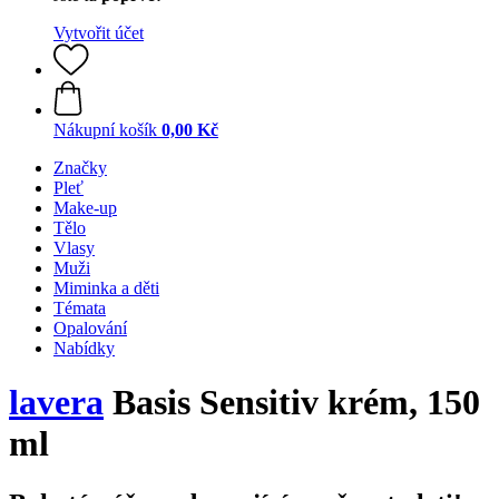
Vytvořit účet
Nákupní košík
0,00 Kč
Značky
Pleť
Make-up
Tělo
Vlasy
Muži
Miminka a děti
Témata
Opalování
Nabídky
lavera
Basis Sensitiv krém, 150
ml