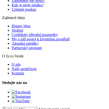
Zapomněli jste heslo?
Kde je moje zásilka?
Uplatnit poukaz
Zajímavá fakta
Beauty blog
Složení
Certifikáty přírodní kosmetiky
My a náš postoj k životnímu prostředí
Aktuální nabídky
Partnerský program
O Ecco Verde
O nás
Naše společnost
Kontakt
Sledujte nás na