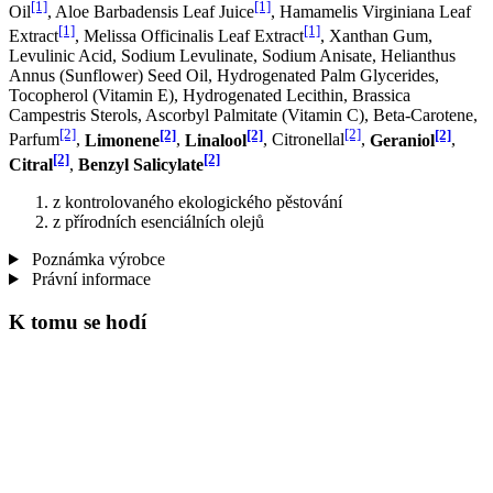
[1]
[1]
Oil
, Aloe Barbadensis Leaf Juice
, Hamamelis Virginiana Leaf
[1]
[1]
Extract
, Melissa Officinalis Leaf Extract
, Xanthan Gum,
Levulinic Acid, Sodium Levulinate, Sodium Anisate, Helianthus
Annus (Sunflower) Seed Oil, Hydrogenated Palm Glycerides,
Tocopherol (Vitamin E), Hydrogenated Lecithin, Brassica
Campestris Sterols, Ascorbyl Palmitate (Vitamin C), Beta-Carotene,
[2]
[2]
[2]
[2]
[2]
Parfum
,
Limonene
,
Linalool
, Citronellal
,
Geraniol
,
[2]
[2]
Citral
,
Benzyl Salicylate
z kontrolovaného ekologického pěstování
z přírodních esenciálních olejů
Poznámka výrobce
Právní informace
K tomu se hodí