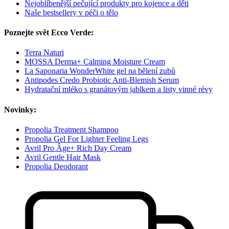
Nejoblíbenější pečující produkty pro kojence a děti
Naše bestsellery v péči o tělo
Poznejte svět Ecco Verde:
Terra Naturi
MOSSA Derma+ Calming Moisture Cream
La Saponaria WonderWhite gel na bělení zubů
Antipodes Credo Probiotic Anti-Blemish Serum
Hydratační mléko s granátovým jablkem a listy vinné révy
Novinky:
Propolia Treatment Shampoo
Propolia Gel For Lighter Feeling Legs
Avril Pro Âge+ Rich Day Cream
Avril Gentle Hair Mask
Propolia Deodorant