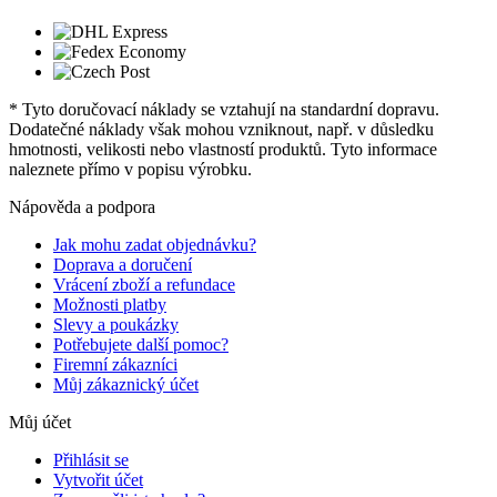
* Tyto doručovací náklady se vztahují na standardní dopravu.
Dodatečné náklady však mohou vzniknout, např. v důsledku
hmotnosti, velikosti nebo vlastností produktů. Tyto informace
naleznete přímo v popisu výrobku.
Nápověda a podpora
Jak mohu zadat objednávku?
Doprava a doručení
Vrácení zboží a refundace
Možnosti platby
Slevy a poukázky
Potřebujete další pomoc?
Firemní zákazníci
Můj zákaznický účet
Můj účet
Přihlásit se
Vytvořit účet