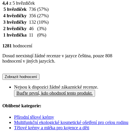
4,4
z 5 hvězdiček
5 hvězdiček
736
(57%)
4 hvězdičky
356
(27%)
3 hvězdičky
132
(10%)
2 hvězdičky
46
(3%)
1 hvězdička
11
(0%)
1281
hodnocení
Dosud neexistují žádné recenze v jazyce čeština, pouze 808
hodnocení v jiných jazycích.
Zobrazit hodnocení
Nejsou k dispozici žádné zákaznické recenze.
Buďte první, kdo ohodnotí tento produkt.
Oblíbené kategorie:
Přírodní tělové krémy
Multifunkční ekologické kosmetické ošetření pro celou rodinu
Tělové krémy a mléka pro kojence a děti