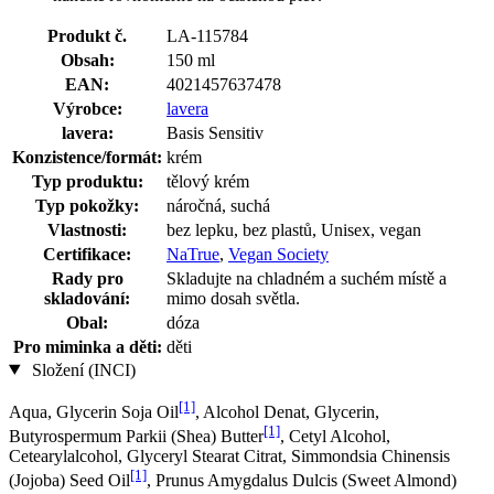
Produkt č.
LA-115784
Obsah:
150 ml
EAN:
4021457637478
Výrobce:
lavera
lavera:
Basis Sensitiv
Konzistence/formát:
krém
Typ produktu:
tělový krém
Typ pokožky:
náročná, suchá
Vlastnosti:
bez lepku, bez plastů, Unisex, vegan
Certifikace:
NaTrue
,
Vegan Society
Rady pro
Skladujte na chladném a suchém místě a
skladování:
mimo dosah světla.
Obal:
dóza
Pro miminka a děti:
děti
Složení (INCI)
[1]
Aqua, Glycerin Soja Oil
, Alcohol Denat, Glycerin,
[1]
Butyrospermum Parkii (Shea) Butter
, Cetyl Alcohol,
Cetearylalcohol, Glyceryl Stearat Citrat, Simmondsia Chinensis
[1]
(Jojoba) Seed Oil
, Prunus Amygdalus Dulcis (Sweet Almond)