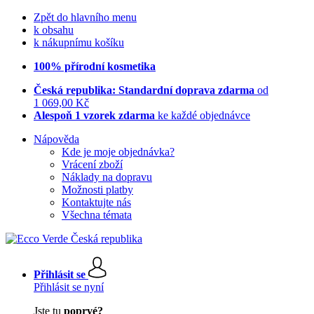
Zpět do hlavního menu
k obsahu
k nákupnímu košíku
100% přírodní kosmetika
Česká republika: Standardní doprava zdarma
od
1 069,00 Kč
Alespoň 1 vzorek zdarma
ke každé objednávce
Nápověda
Kde je moje objednávka?
Vrácení zboží
Náklady na dopravu
Možnosti platby
Kontaktujte nás
Všechna témata
Přihlásit se
Přihlásit se nyní
Jste tu
poprvé?