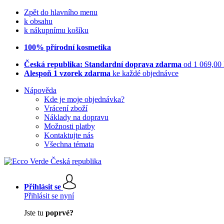
Zpět do hlavního menu
k obsahu
k nákupnímu košíku
100% přírodní kosmetika
Česká republika: Standardní doprava zdarma
od 1 069,00
Alespoň 1 vzorek zdarma
ke každé objednávce
Nápověda
Kde je moje objednávka?
Vrácení zboží
Náklady na dopravu
Možnosti platby
Kontaktujte nás
Všechna témata
Přihlásit se
Přihlásit se nyní
Jste tu
poprvé?