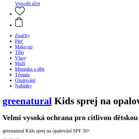
Vytvořit účet
Značky
Pleť
Make-up
Tělo
Vlasy
Muži
Miminka a děti
Témata
Opalování
Nabídky
greenatural
Kids sprej na opalo
Velmi vysoká ochrana pro citlivou dětsko
greenatural Kids sprej na opalování SPF 50+