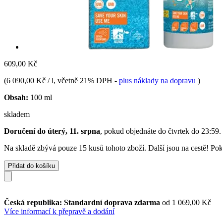
609,00 Kč
(
6 090,00 Kč / l
, včetně 21% DPH
-
plus náklady na dopravu
)
Obsah:
100 ml
skladem
Doručení do úterý, 11. srpna
, pokud objednáte do
čtvrtek do 23:59
.
Na skladě zbývá pouze 15 kusů tohoto zboží. Další jsou na cestě! Poku
Přidat do košíku
Česká republika: Standardní doprava zdarma
od 1 069,00 Kč
Více informací k přepravě a dodání