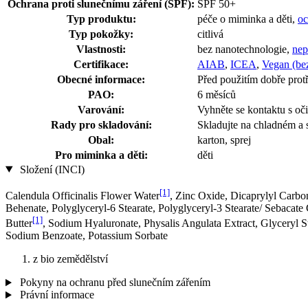
Ochrana proti slunečnímu záření (SPF):
SPF 50+
Typ produktu:
péče o miminka a děti,
oc
Typ pokožky:
citlivá
Vlastnosti:
bez nanotechnologie,
nep
Certifikace:
AIAB
,
ICEA
,
Vegan (bez
Obecné informace:
Před použitím dobře protř
PAO:
6 měsíců
Varování:
Vyhněte se kontaktu s oč
Rady pro skladování:
Skladujte na chladném a 
Obal:
karton, sprej
Pro miminka a děti:
děti
Složení (INCI)
[1]
Calendula Officinalis Flower Water
, Zinc Oxide, Dicaprylyl Carbo
Behenate, Polyglyceryl-6 Stearate, Polyglyceryl-3 Stearate/ Sebacat
[1]
Butter
, Sodium Hyaluronate, Physalis Angulata Extract, Glyceryl 
Sodium Benzoate, Potassium Sorbate
z bio zemědělství
Pokyny na ochranu před slunečním zářením
Právní informace