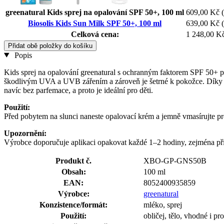
greenatural Kids sprej na opalování SPF 50+, 100 ml
609,00 Kč
Biosolis Kids Sun Milk SPF 50+, 100 ml
639,00 Kč
Celková cena:
1 248,00 K
Přidat obě položky do košíku
Popis
Kids sprej na opalování greenatural s ochranným faktorem SPF 50+ po
škodlivým UVA a UVB zářením a zároveň je šetrné k pokožce. Díky sna
navíc bez parfemace, a proto je ideální pro děti.
Použití:
Před pobytem na slunci naneste opalovací krém a jemně vmasírujte p
Upozornění:
Výrobce doporučuje aplikaci opakovat každé 1–2 hodiny, zejména při
Produkt č.
XBO-GP-GNS50B
Obsah:
100 ml
EAN:
8052400935859
Výrobce:
greenatural
Konzistence/formát:
mléko, sprej
Použití:
obličej, tělo, vhodné i pr