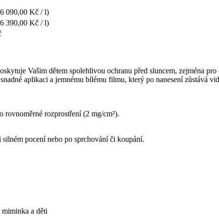
(6 090,00 Kč / l)
(6 390,00 Kč / l)
č
skytuje Vašim dětem spolehlivou ochranu před sluncem, zejména pro cit
dné aplikaci a jemnému bílému filmu, který po nanesení zůstává vidite
ro rovnoměrné rozprostření (2 mg/cm²).
 silném pocení nebo po sprchování či koupání.
o miminka a děti