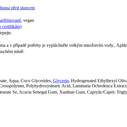
hrana před sluncem
arfémované
, vegan
 certifikátu)
epejte.
ima a v případě potřeby je vypláchněte velkým množstvím vody., Aplik
suchém místě.
nate, Aqua, Coco Glycerides,
Glycerin
, Hydrogenated Ethylhexyl Oliva
e Crosspolymer, Polyhydroxystearic Acid, Laminaria Ochroleuca Extract
Stearate Se, Acacia Senegal Gum, Xanthan Gum, Caprylic/Capric Trigly