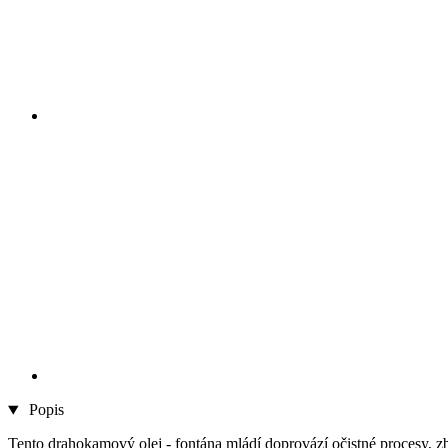
Popis
Tento drahokamový olej - fontána mládí doprovází očistné procesy, zba