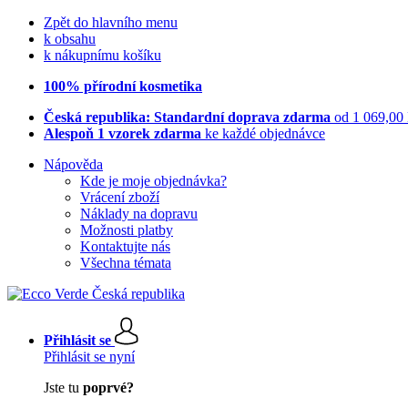
Zpět do hlavního menu
k obsahu
k nákupnímu košíku
100% přírodní kosmetika
Česká republika: Standardní doprava zdarma
od 1 069,00
Alespoň 1 vzorek zdarma
ke každé objednávce
Nápověda
Kde je moje objednávka?
Vrácení zboží
Náklady na dopravu
Možnosti platby
Kontaktujte nás
Všechna témata
Přihlásit se
Přihlásit se nyní
Jste tu
poprvé?