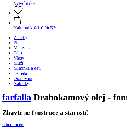
Vytvořit účet
Nákupní košík
0,00 Kč
Značky
Pleť
Make-up
Tělo
Vlasy
Muži
Miminka a děti
Témata
Opalování
Nabídky
farfalla
Drahokamový olej - fon
Zbavte se frustrace a starostí!
6 hodnocení