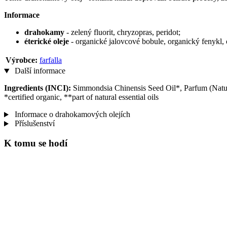
Informace
drahokamy
- zelený fluorit, chryzopras, peridot;
éterické oleje
- organické jalovcové bobule, organický fenykl, 
Výrobce:
farfalla
Další informace
Ingredients (INCI):
Simmondsia Chinensis Seed Oil*, Parfum (Natura
*certified organic, **part of natural essential oils
Informace o drahokamových olejích
Příslušenství
K tomu se hodí