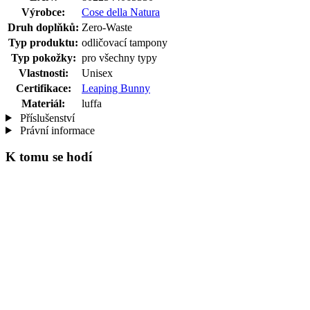
Výrobce:
Cose della Natura
Druh doplňků:
Zero-Waste
Typ produktu:
odličovací tampony
Typ pokožky:
pro všechny typy
Vlastnosti:
Unisex
Certifikace:
Leaping Bunny
Materiál:
luffa
Příslušenství
Právní informace
K tomu se hodí