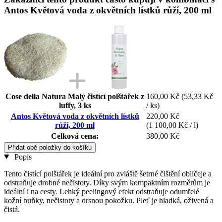
Antos Květová voda z okvětních lístků růží, 200 ml
Cose della Natura Malý čistící polštářek z
160,00 Kč
(53,33 Kč
luffy, 3 ks
/ ks)
Antos Květová voda z okvětních lístků
220,00 Kč
růží, 200 ml
(1 100,00 Kč / l)
Celková cena:
380,00 Kč
Přidat obě položky do košíku
Popis
Tento čistící polštářek je ideální pro zvláště šetrné čištění obličeje a
odstraňuje drobné nečistoty. Díky svým kompaktním rozměrům je
ideální i na cesty. Lehký peelingový efekt odstraňuje odumřelé
kožní buňky, nečistoty a drsnou pokožku. Pleť je hladká, oživená a
čistá.