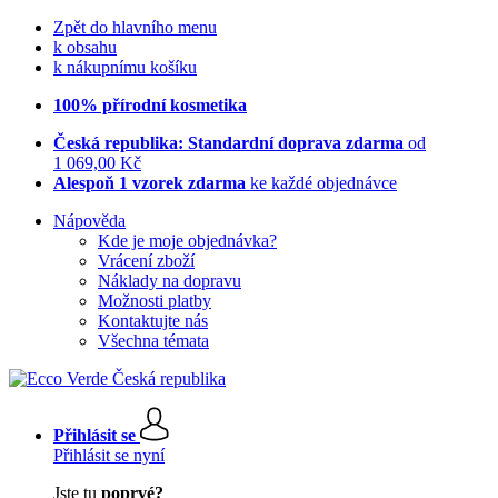
Zpět do hlavního menu
k obsahu
k nákupnímu košíku
100% přírodní kosmetika
Česká republika: Standardní doprava zdarma
od
1 069,00 Kč
Alespoň 1 vzorek zdarma
ke každé objednávce
Nápověda
Kde je moje objednávka?
Vrácení zboží
Náklady na dopravu
Možnosti platby
Kontaktujte nás
Všechna témata
Přihlásit se
Přihlásit se nyní
Jste tu
poprvé?