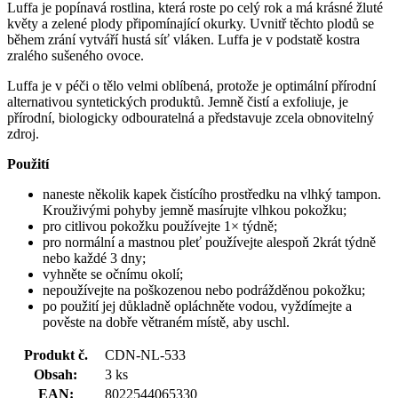
Luffa je popínavá rostlina, která roste po celý rok a má krásné žluté
květy a zelené plody připomínající okurky. Uvnitř těchto plodů se
během zrání vytváří hustá síť vláken. Luffa je v podstatě kostra
zralého sušeného ovoce.
Luffa je v péči o tělo velmi oblíbená, protože je optimální přírodní
alternativou syntetických produktů. Jemně čistí a exfoliuje, je
přírodní, biologicky odbouratelná a představuje zcela obnovitelný
zdroj.
Použití
naneste několik kapek čistícího prostředku na vlhký tampon.
Krouživými pohyby jemně masírujte vlhkou pokožku;
pro citlivou pokožku používejte 1× týdně;
pro normální a mastnou pleť používejte alespoň 2krát týdně
nebo každé 3 dny;
vyhněte se očnímu okolí;
nepoužívejte na poškozenou nebo podrážděnou pokožku;
po použití jej důkladně opláchněte vodou, vyždímejte a
pověste na dobře větraném místě, aby uschl.
Produkt č.
CDN-NL-533
Obsah:
3 ks
EAN:
8022544065330