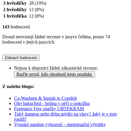
3 hvězdičky
28
(19%)
2 hvězdičky
12
(8%)
1 hvězdička
12
(8%)
143
hodnocení
Dosud neexistují žádné recenze v jazyce čeština, pouze 74
hodnocení v jiných jazycích.
Zobrazit hodnocení
Nejsou k dispozici žádné zákaznické recenze.
Buďte první, kdo ohodnotí tento produkt.
Z našeho blogu:
Co-Washing & Squish to Condish
Olej bakuchiol - hrdina v péči o pokožku
Fragrance Free značky URTEKRAM
Tuhý šampon nebo třeba mýdlo na vlasy? Jaký je v tom
rozdíl?
Vyprání namísto vyhození – menstruační výrobky