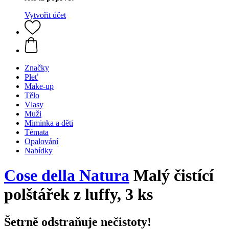
Vytvořit účet
Značky
Pleť
Make-up
Tělo
Vlasy
Muži
Miminka a děti
Témata
Opalování
Nabídky
Cose della Natura
Malý čistící
polštářek z luffy, 3 ks
Šetrně odstraňuje nečistoty!