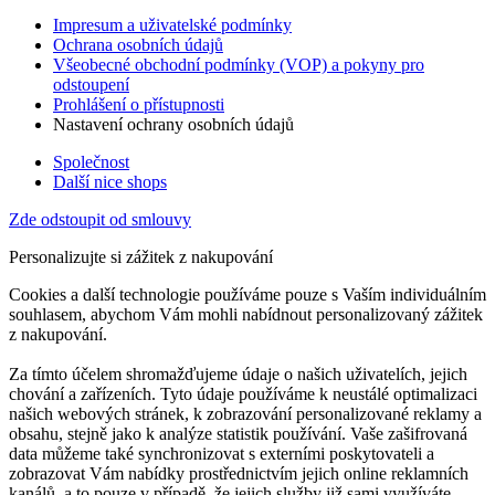
Impresum a uživatelské podmínky
Ochrana osobních údajů
Všeobecné obchodní podmínky (VOP) a pokyny pro
odstoupení
Prohlášení o přístupnosti
Nastavení ochrany osobních údajů
Společnost
Další nice shops
Zde odstoupit od smlouvy
Personalizujte si zážitek z nakupování
Cookies a další technologie používáme pouze s Vaším individuálním
souhlasem, abychom Vám mohli nabídnout personalizovaný zážitek
z nakupování.
Za tímto účelem shromažďujeme údaje o našich uživatelích, jejich
chování a zařízeních. Tyto údaje používáme k neustálé optimalizaci
našich webových stránek, k zobrazování personalizované reklamy a
obsahu, stejně jako k analýze statistik používání. Vaše zašifrovaná
data můžeme také synchronizovat s externími poskytovateli a
zobrazovat Vám nabídky prostřednictvím jejich online reklamních
kanálů, a to pouze v případě, že jejich služby již sami využíváte.