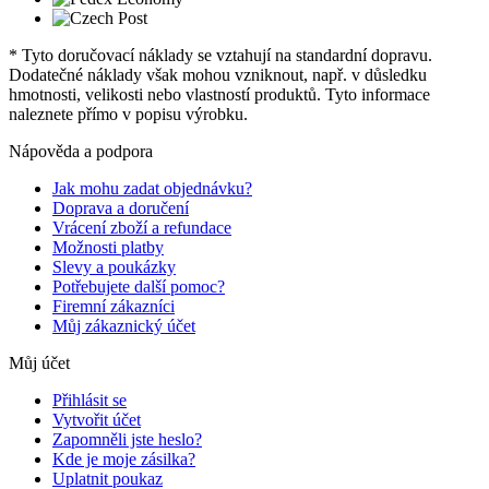
* Tyto doručovací náklady se vztahují na standardní dopravu.
Dodatečné náklady však mohou vzniknout, např. v důsledku
hmotnosti, velikosti nebo vlastností produktů. Tyto informace
naleznete přímo v popisu výrobku.
Nápověda a podpora
Jak mohu zadat objednávku?
Doprava a doručení
Vrácení zboží a refundace
Možnosti platby
Slevy a poukázky
Potřebujete další pomoc?
Firemní zákazníci
Můj zákaznický účet
Můj účet
Přihlásit se
Vytvořit účet
Zapomněli jste heslo?
Kde je moje zásilka?
Uplatnit poukaz