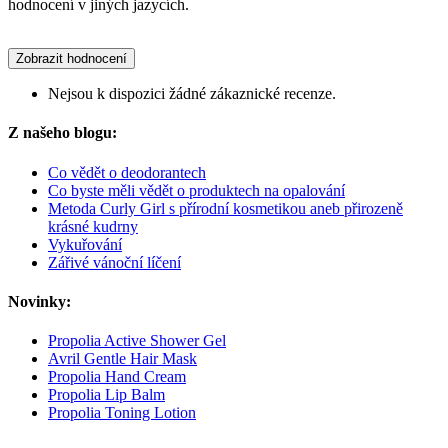
hodnocení v jiných jazycích.
Zobrazit hodnocení
Nejsou k dispozici žádné zákaznické recenze.
Z našeho blogu:
Co vědět o deodorantech
Co byste měli vědět o produktech na opalování
Metoda Curly Girl s přírodní kosmetikou aneb přirozeně
krásné kudrny
Vykuřování
Zářivé vánoční líčení
Novinky:
Propolia Active Shower Gel
Avril Gentle Hair Mask
Propolia Hand Cream
Propolia Lip Balm
Propolia Toning Lotion