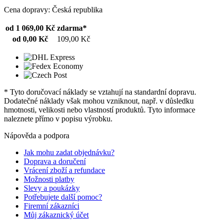
Cena dopravy: Česká republika
od 1 069,00 Kč
zdarma*
od 0,00 Kč
109,00 Kč
* Tyto doručovací náklady se vztahují na standardní dopravu.
Dodatečné náklady však mohou vzniknout, např. v důsledku
hmotnosti, velikosti nebo vlastností produktů. Tyto informace
naleznete přímo v popisu výrobku.
Nápověda a podpora
Jak mohu zadat objednávku?
Doprava a doručení
Vrácení zboží a refundace
Možnosti platby
Slevy a poukázky
Potřebujete další pomoc?
Firemní zákazníci
Můj zákaznický účet