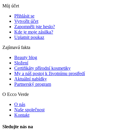
Můj účet
Přihlásit se
Vytvořit účet
Zapomněli jste heslo?
Kde je moje zásilka?
Uplatnit poukaz
Zajímavá fakta
Beauty blog
Složení
Certifikáty přírodní kosmetiky
My a náš postoj k životnímu prostředí
Aktuální nabídky
Partnerský program
O Ecco Verde
O nás
Naše společnost
Kontakt
Sledujte nás na