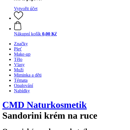
Vytvořit účet
Nákupní košík
0,00 Kč
Značky
Pleť
Make-up
Tělo
Vlasy
Muži
Miminka a děti
Témata
Opalování
Nabídky
CMD Naturkosmetik
Sandorini krém na ruce