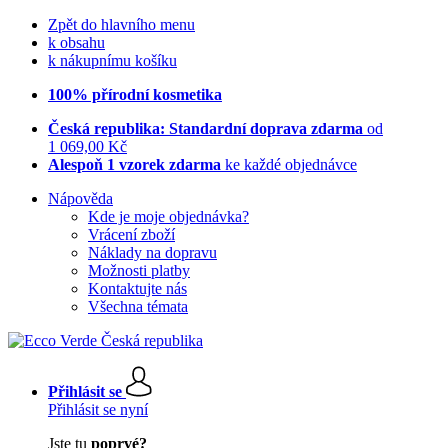
Zpět do hlavního menu
k obsahu
k nákupnímu košíku
100% přírodní kosmetika
Česká republika: Standardní doprava zdarma
od
1 069,00 Kč
Alespoň 1 vzorek zdarma
ke každé objednávce
Nápověda
Kde je moje objednávka?
Vrácení zboží
Náklady na dopravu
Možnosti platby
Kontaktujte nás
Všechna témata
Přihlásit se
Přihlásit se nyní
Jste tu
poprvé?