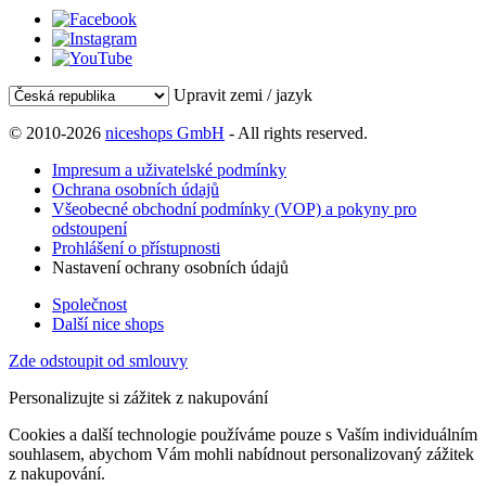
Upravit zemi / jazyk
© 2010-2026
niceshops GmbH
- All rights reserved.
Impresum a uživatelské podmínky
Ochrana osobních údajů
Všeobecné obchodní podmínky (VOP) a pokyny pro
odstoupení
Prohlášení o přístupnosti
Nastavení ochrany osobních údajů
Společnost
Další nice shops
Zde odstoupit od smlouvy
Personalizujte si zážitek z nakupování
Cookies a další technologie používáme pouze s Vaším individuálním
souhlasem, abychom Vám mohli nabídnout personalizovaný zážitek
z nakupování.