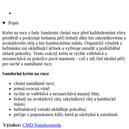
Popis
Krém na ruce z řady Sandorini chrání ruce před každodenními vlivy
prostředí a poskytuje bohatou péči bohatý díky bio rakytníkovému a
avokádovém oleji a bio bambuckému máslu. Organický výtažek z
heřmánku má uklidňující účinek a vyživuje zarudlé a podrážděné
oblasti pokožky. Tento vzácný krém se rychle vstřebává a
nezanechává na pokožce pocit mastnoty - což z něj činí ideální péči
pro suché a namáhané ruce.
Sandorini krém na ruce
chrání namáhané ruce;
jemná ovocná vůně;
rychle se vstřebává a nezanechává mastný film;
bohatý na avokádový olej, rakytníkový olej a bambucké
máslo;
heřmánkový extrakt uklidňuje pokožku;
pečuje o popraskanou kůži, která je náchylná k zarudnutí.
Výrobce:
CMD Naturkosmetik