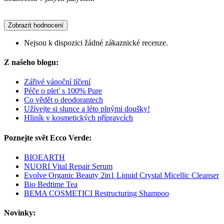
Zobrazit hodnocení
Nejsou k dispozici žádné zákaznické recenze.
Z našeho blogu:
Zářivé vánoční líčení
Péče o pleť s 100% Pure
Co vědět o deodorantech
Užívejte si slunce a léto plnými doušky!
Hliník v kosmetických přípravcích
Poznejte svět Ecco Verde:
BIOEARTH
NUORI Vital Repair Serum
Evolve Organic Beauty 2in1 Liquid Crystal Micellic Cleanser
Bio Bedtime Tea
BEMA COSMETICI Restructuring Shampoo
Novinky: