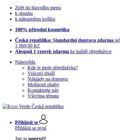
Zpět do hlavního menu
k obsahu
k nákupnímu košíku
100% přírodní kosmetika
Česká republika: Standardní doprava zdarma
od
1 069,00 Kč
Alespoň 1 vzorek zdarma
ke každé objednávce
Nápověda
Kde je moje objednávka?
Vrácení zboží
Náklady na dopravu
Možnosti platby
Kontaktujte nás
Všechna témata
Přihlásit se
Přihlásit se nyní
Jste tu
poprvé?