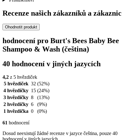
Recenze našich zákazníků a zákaznic
Ohodnotit produkt
hodnocení pro Burt's Bees Baby Bee
Shampoo & Wash (čeština)
40 hodnocení v jiných jazycích
4,2
z 5 hvězdiček
5 hvězdiček
32
(52%)
4 hvězdičky
15
(24%)
3 hvězdičky
8
(13%)
2 hvězdičky
6
(9%)
1 hvězdička
0
(0%)
61
hodnocení
Dosud neexistují žádné recenze v jazyce čeština, pouze 40
hodnocení v jiných jazycích.