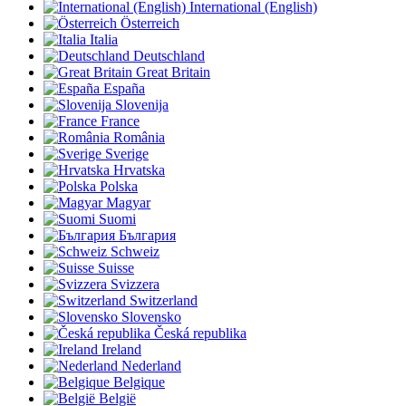
International (English)
Österreich
Italia
Deutschland
Great Britain
España
Slovenija
France
România
Sverige
Hrvatska
Polska
Magyar
Suomi
България
Schweiz
Suisse
Svizzera
Switzerland
Slovensko
Česká republika
Ireland
Nederland
Belgique
België