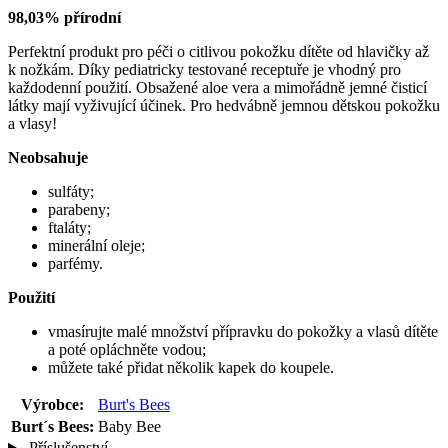
98,03% přírodní
Perfektní produkt pro péči o citlivou pokožku dítěte od hlavičky až
k nožkám. Díky pediatricky testované receptuře je vhodný pro
každodenní použití. Obsažené aloe vera a mimořádně jemné čisticí
látky mají vyživující účinek. Pro hedvábně jemnou dětskou pokožku
a vlasy!
Neobsahuje
sulfáty;
parabeny;
ftaláty;
minerální oleje;
parfémy.
Použití
vmasírujte malé množství přípravku do pokožky a vlasů dítěte
a poté opláchněte vodou;
můžete také přidat několik kapek do koupele.
Výrobce:
Burt's Bees
Burt´s Bees:
Baby Bee
Příslušenství