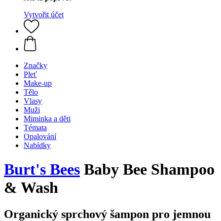
Vytvořit účet
Značky
Pleť
Make-up
Tělo
Vlasy
Muži
Miminka a děti
Témata
Opalování
Nabídky
Burt's Bees
Baby Bee Shampoo
& Wash
Organický sprchový šampon pro jemnou