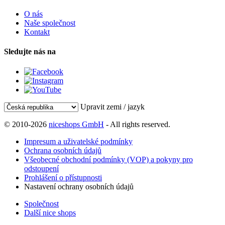
O nás
Naše společnost
Kontakt
Sledujte nás na
Upravit zemi / jazyk
© 2010-2026
niceshops GmbH
- All rights reserved.
Impresum a uživatelské podmínky
Ochrana osobních údajů
Všeobecné obchodní podmínky (VOP) a pokyny pro
odstoupení
Prohlášení o přístupnosti
Nastavení ochrany osobních údajů
Společnost
Další nice shops