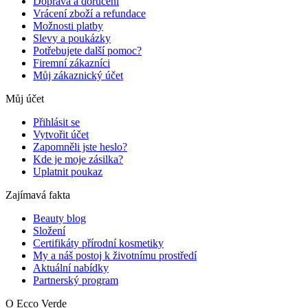
Doprava a doručení
Vrácení zboží a refundace
Možnosti platby
Slevy a poukázky
Potřebujete další pomoc?
Firemní zákazníci
Můj zákaznický účet
Můj účet
Přihlásit se
Vytvořit účet
Zapomněli jste heslo?
Kde je moje zásilka?
Uplatnit poukaz
Zajímavá fakta
Beauty blog
Složení
Certifikáty přírodní kosmetiky
My a náš postoj k životnímu prostředí
Aktuální nabídky
Partnerský program
O Ecco Verde