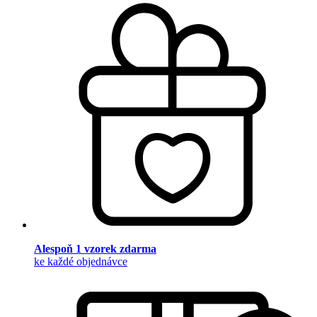
Alespoň 1 vzorek zdarma
ke každé objednávce