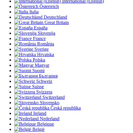
International (English)
Österreich
Italia
Deutschland
Great Britain
España
Slovenija
France
România
Sverige
Hrvatska
Polska
Magyar
Suomi
България
Schweiz
Suisse
Svizzera
Switzerland
Slovensko
Česká republika
Ireland
Nederland
Belgique
België