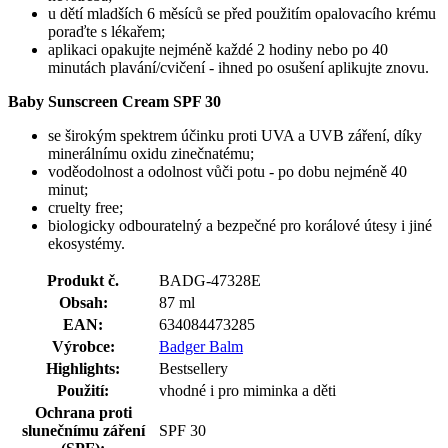
u dětí mladších 6 měsíců se před použitím opalovacího krému
poraďte s lékařem;
aplikaci opakujte nejméně každé 2 hodiny nebo po 40
minutách plavání/cvičení - ihned po osušení aplikujte znovu.
Baby Sunscreen Cream SPF 30
se širokým spektrem účinku proti UVA a UVB záření, díky
minerálnímu oxidu zinečnatému;
voděodolnost a odolnost vůči potu - po dobu nejméně 40
minut;
cruelty free;
biologicky odbouratelný a bezpečné pro korálové útesy i jiné
ekosystémy.
Produkt č.
BADG-47328E
Obsah:
87 ml
EAN:
634084473285
Výrobce:
Badger Balm
Highlights:
Bestsellery
Použití:
vhodné i pro miminka a děti
Ochrana proti
slunečnímu záření
SPF 30