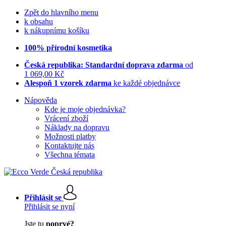
Zpět do hlavního menu
k obsahu
k nákupnímu košíku
100% přírodní kosmetika
Česká republika: Standardní doprava zdarma
od
1 069,00 Kč
Alespoň 1 vzorek zdarma
ke každé objednávce
Nápověda
Kde je moje objednávka?
Vrácení zboží
Náklady na dopravu
Možnosti platby
Kontaktujte nás
Všechna témata
Přihlásit se
Přihlásit se nyní
Jste tu
poprvé?