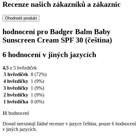
Recenze našich zákazníků a zákaznic
Ohodnotit produkt
hodnocení pro Badger Balm Baby
Sunscreen Cream SPF 30 (čeština)
6 hodnocení v jiných jazycích
4,5
z 5 hvězdiček
5 hvězdiček
8
(72%)
4 hvězdičky
1
(9%)
3 hvězdičky
1
(9%)
2 hvězdičky
1
(9%)
1 hvězdička
0
(0%)
11
hodnocení
Dosud neexistují žádné recenze v jazyce čeština, pouze 6 hodnocení
v jiných jazycích.