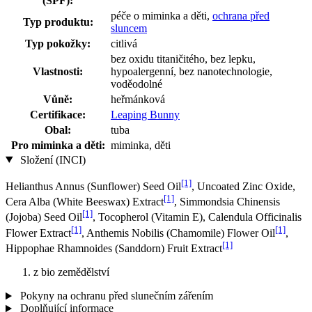
(SPF):
péče o miminka a děti,
ochrana před
Typ produktu:
sluncem
Typ pokožky:
citlivá
bez oxidu titaničitého, bez lepku,
Vlastnosti:
hypoalergenní, bez nanotechnologie,
voděodolné
Vůně:
heřmánková
Certifikace:
Leaping Bunny
Obal:
tuba
Pro miminka a děti:
miminka, děti
Složení (INCI)
[1]
Helianthus Annus (Sunflower) Seed Oil
, Uncoated Zinc Oxide,
[1]
Cera Alba (White Beeswax) Extract
, Simmondsia Chinensis
[1]
(Jojoba) Seed Oil
, Tocopherol (Vitamin E), Calendula Officinalis
[1]
[1]
Flower Extract
, Anthemis Nobilis (Chamomile) Flower Oil
,
[1]
Hippophae Rhamnoides (Sanddorn) Fruit Extract
z bio zemědělství
Pokyny na ochranu před slunečním zářením
Doplňující informace