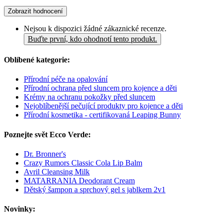
Zobrazit hodnocení
Nejsou k dispozici žádné zákaznické recenze.
Buďte první, kdo ohodnotí tento produkt.
Oblíbené kategorie:
Přírodní péče na opalování
Přírodní ochrana před sluncem pro kojence a děti
Krémy na ochranu pokožky před sluncem
Nejoblíbenější pečující produkty pro kojence a děti
Přírodní kosmetika - certifikovaná Leaping Bunny
Poznejte svět Ecco Verde:
Dr. Bronner's
Crazy Rumors Classic Cola Lip Balm
Avril Cleansing Milk
MATARRANIA Deodorant Cream
Dětský šampon a sprchový gel s jablkem 2v1
Novinky: