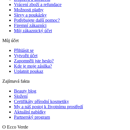
Vrácení zboží a refundace
Možnosti platby
Slevy a poukázky
Potřebujete další pomoc?
Firemní zákazníci
Můj zákaznický účet
Můj účet
Přihlásit se
Vytvořit účet
Zapomněli jste heslo?
Kde je moje zásilka?
Uplatnit poukaz
Zajímavá fakta
Beauty blog
Složení
Certifikáty přírodní kosmetiky
My a náš postoj k životnímu prostředí
Aktuální nabídky
Partnerský program
O Ecco Verde