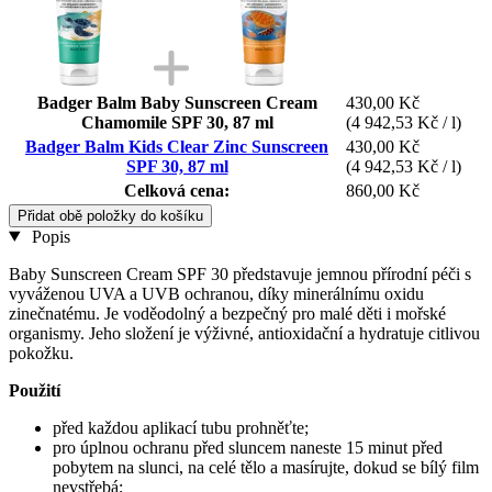
Badger Balm Baby Sunscreen Cream
430,00 Kč
Chamomile SPF 30, 87 ml
(4 942,53 Kč / l)
Badger Balm Kids Clear Zinc Sunscreen
430,00 Kč
SPF 30, 87 ml
(4 942,53 Kč / l)
Celková cena:
860,00 Kč
Přidat obě položky do košíku
Popis
Baby Sunscreen Cream SPF 30 představuje jemnou přírodní péči s
vyváženou UVA a UVB ochranou, díky minerálnímu oxidu
zinečnatému. Je voděodolný a bezpečný pro malé děti i mořské
organismy. Jeho složení je výživné, antioxidační a hydratuje citlivou
pokožku.
Použití
před každou aplikací tubu prohněťte;
pro úplnou ochranu před sluncem naneste 15 minut před
pobytem na slunci, na celé tělo a masírujte, dokud se bílý film
nevstřebá;