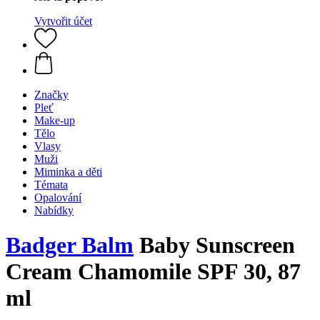
Vytvořit účet
Značky
Pleť
Make-up
Tělo
Vlasy
Muži
Miminka a děti
Témata
Opalování
Nabídky
Badger Balm
Baby Sunscreen
Cream Chamomile SPF 30, 87
ml