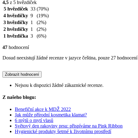
4,5
z 5 hvězdiček
5 hvězdiček
33
(70%)
4 hvězdičky
9
(19%)
3 hvězdičky
1
(2%)
2 hvězdičky
1
(2%)
1 hvězdička
3
(6%)
47
hodnocení
Dosud neexistují žádné recenze v jazyce čeština, pouze 27 hodnocení 
Zobrazit hodnocení
Nejsou k dispozici žádné zákaznické recenze.
Z našeho blogu:
Benefiční akce k MDŽ 2022
Jak může přírodní kosmetika klamat?
6 mýtů o mytí vlasů
Světový den rakoviny prsu: přispíváme na Pink Ribbon
Hygienické produkty šetrné k životnímu prostředí