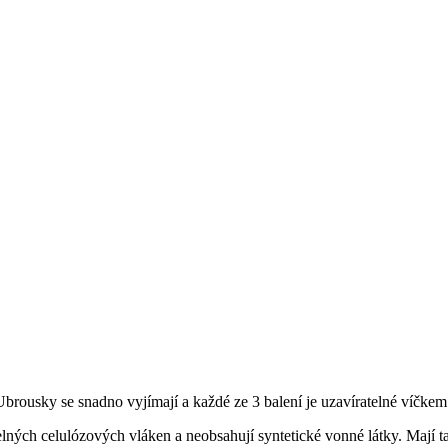
rousky se snadno vyjímají a každé ze 3 balení je uzavíratelné víčkem
lných celulózových vláken a neobsahují syntetické vonné látky. Mají t