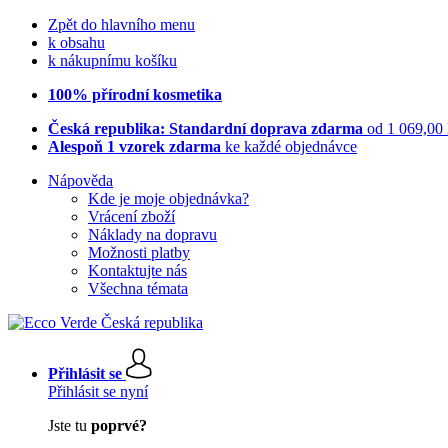
Zpět do hlavního menu
k obsahu
k nákupnímu košíku
100% přírodní kosmetika
Česká republika: Standardní doprava zdarma
od 1 069,00
Alespoň 1 vzorek zdarma
ke každé objednávce
Nápověda
Kde je moje objednávka?
Vrácení zboží
Náklady na dopravu
Možnosti platby
Kontaktujte nás
Všechna témata
Přihlásit se
Přihlásit se nyní
Jste tu
poprvé?