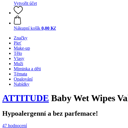
Vytvořit účet
Nákupní košík
0,00 Kč
Značky
Pleť
Make-up
Tělo
Vlasy
Muži
Miminka a děti
Témata
Opalování
Nabídky
ATTITUDE
Baby Wet Wipes Va
Hypoalergenní a bez parfemace!
47 hodnocení