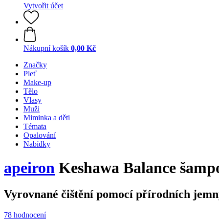
Vytvořit účet
Nákupní košík
0,00 Kč
Značky
Pleť
Make-up
Tělo
Vlasy
Muži
Miminka a děti
Témata
Opalování
Nabídky
apeiron
Keshawa Balance šampo
Vyrovnané čištění pomocí přírodních jemný
78 hodnocení