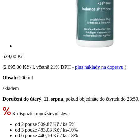
539,00 Kč
(
2 695,00 Kč / l
, včetně 21% DPH
-
plus náklady na dopravu
)
Obsah:
200 ml
skladem
Doručení do úterý, 11. srpna
, pokud objednáte do
čtvrtek do 23:59
.
K dispozici množstevní sleva
od 2 pouze
509,87 Kč
/ ks
-5%
od 3 pouze
483,03 Kč
/ ks
-10%
od 6 pouze
440,10 Kč
/ ks
-18%