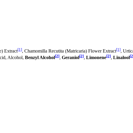
[1]
[1]
e) Extract
, Chamomilla Recutita (Matricaria) Flower Extract
, Urti
[2]
[2]
[2]
[2
acid, Alcohol,
Benzyl Alcohol
,
Geraniol
,
Limonene
,
Linalool