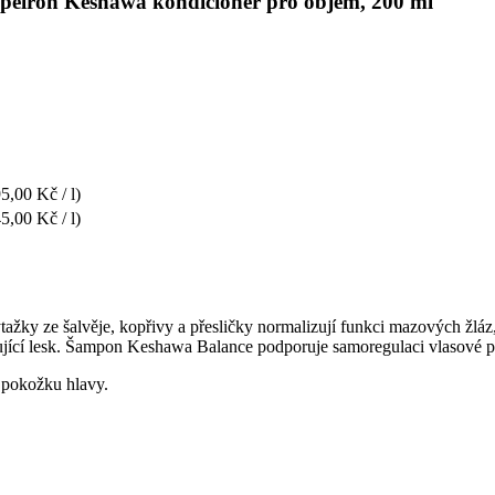
 apeiron Keshawa kondicionér pro objem, 200 ml
5,00 Kč / l)
5,00 Kč / l)
tažky ze šalvěje, kopřivy a přesličky normalizují funkci mazových žláz
ující lesk. Šampon Keshawa Balance podporuje samoregulaci vlasové pok
u pokožku hlavy.