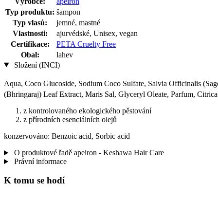
Výrobce:
apeiron
Typ produktu:
šampon
Typ vlasů:
jemné, mastné
Vlastnosti:
ajurvédské, Unisex, vegan
Certifikace:
PETA Cruelty Free
Obal:
lahev
Složení (INCI)
Aqua, Coco Glucoside, Sodium Coco­ Sulfate, Salvia Officinalis (Sag
(Bhringaraj) Leaf Extract, Maris Sal, Glyceryl Oleate, Parfum, Citric
z kontrolovaného ekologického pěstování
z přírodních esenciálních olejů
konzervováno: Benzoic acid, Sorbic acid
O produktové řadě apeiron - Keshawa Hair Care
Právní informace
K tomu se hodí