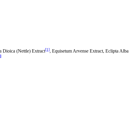
[1]
ca Dioica (Nettle) Extract
, Equisetum Arvense Extract, Eclipta Alba
]