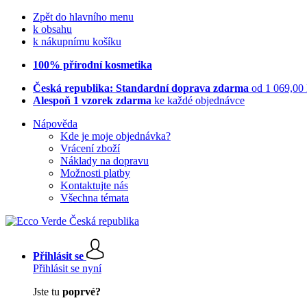
Zpět do hlavního menu
k obsahu
k nákupnímu košíku
100% přírodní kosmetika
Česká republika: Standardní doprava zdarma
od 1 069,00
Alespoň 1 vzorek zdarma
ke každé objednávce
Nápověda
Kde je moje objednávka?
Vrácení zboží
Náklady na dopravu
Možnosti platby
Kontaktujte nás
Všechna témata
Přihlásit se
Přihlásit se nyní
Jste tu
poprvé?