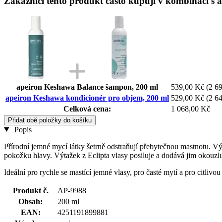
Zákazníci tento produkt často kupují v kombinaci s
apeiron Keshawa Balance šampon, 200 ml
539,00 Kč
(2 69
apeiron Keshawa kondicionér pro objem, 200 ml
529,00 Kč
(2 64
Celková cena:
1 068,00 Kč
Přidat obě položky do košíku
Popis
Přírodní jemné mycí látky šetrně odstraňují přebytečnou mastnotu. Vý
pokožku hlavy. Výtažek z Eclipta vlasy posiluje a dodává jim okouzl
Ideální pro rychle se mastící jemné vlasy, pro časté mytí a pro citlivo
Produkt č.
AP-9988
Obsah:
200 ml
EAN:
4251191899881