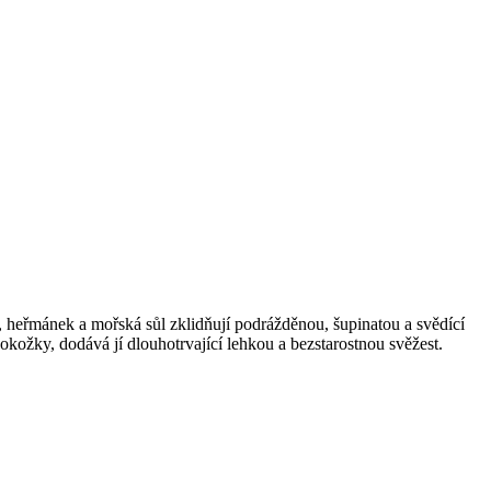
, heřmánek a mořská sůl zklidňují podrážděnou, šupinatou a svědící
ožky, dodává jí dlouhotrvající lehkou a bezstarostnou svěžest.