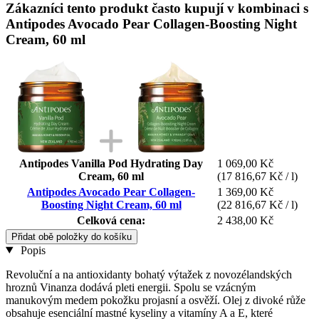
Zákazníci tento produkt často kupují v kombinaci s
Antipodes Avocado Pear Collagen-Boosting Night
Cream, 60 ml
Antipodes Vanilla Pod Hydrating Day
1 069,00 Kč
Cream, 60 ml
(17 816,67 Kč / l)
Antipodes Avocado Pear Collagen-
1 369,00 Kč
Boosting Night Cream, 60 ml
(22 816,67 Kč / l)
Celková cena:
2 438,00 Kč
Přidat obě položky do košíku
Popis
Revoluční a na antioxidanty bohatý výtažek z novozélandských
hroznů Vinanza dodává pleti energii. Spolu se vzácným
manukovým medem pokožku projasní a osvěží. Olej z divoké růže
obsahuje esenciální mastné kyseliny a vitamíny A a E, které