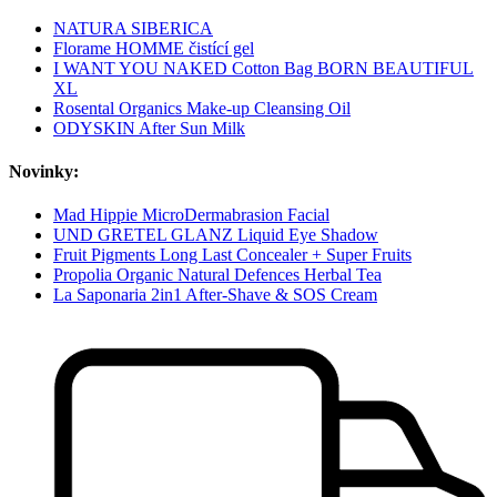
NATURA SIBERICA
Florame HOMME čistící gel
I WANT YOU NAKED Cotton Bag BORN BEAUTIFUL
XL
Rosental Organics Make-up Cleansing Oil
ODYSKIN After Sun Milk
Novinky:
Mad Hippie MicroDermabrasion Facial
UND GRETEL GLANZ Liquid Eye Shadow
Fruit Pigments Long Last Concealer + Super Fruits
Propolia Organic Natural Defences Herbal Tea
La Saponaria 2in1 After-Shave & SOS Cream