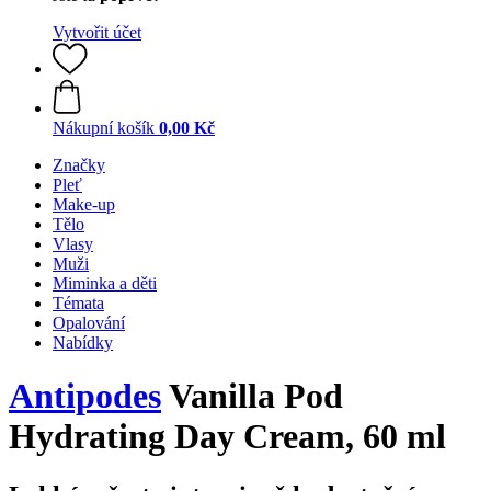
Vytvořit účet
Nákupní košík
0,00 Kč
Značky
Pleť
Make-up
Tělo
Vlasy
Muži
Miminka a děti
Témata
Opalování
Nabídky
Antipodes
Vanilla Pod
Hydrating Day Cream, 60 ml