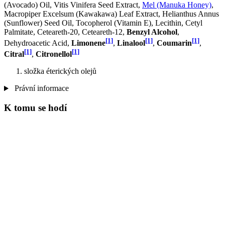
(Avocado) Oil, Vitis Vinifera Seed Extract,
Mel (Manuka Honey)
,
Macropiper Excelsum (Kawakawa) Leaf Extract, Helianthus Annus
(Sunflower) Seed Oil, Tocopherol (Vitamin E), Lecithin, Cetyl
Palmitate, Ceteareth-20, Ceteareth-12,
Benzyl Alcohol
,
[1]
[1]
[1]
Dehydroacetic Acid,
Limonene
,
Linalool
,
Coumarin
,
[1]
[1]
Citral
,
Citronellol
složka éterických olejů
Právní informace
K tomu se hodí