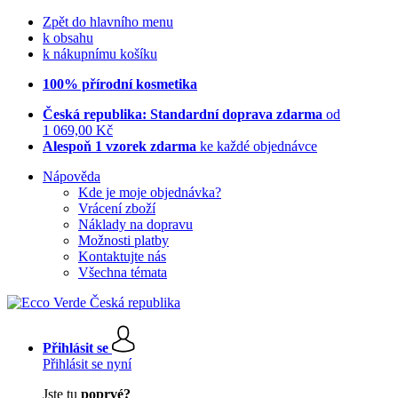
Zpět do hlavního menu
k obsahu
k nákupnímu košíku
100% přírodní kosmetika
Česká republika: Standardní doprava zdarma
od
1 069,00 Kč
Alespoň 1 vzorek zdarma
ke každé objednávce
Nápověda
Kde je moje objednávka?
Vrácení zboží
Náklady na dopravu
Možnosti platby
Kontaktujte nás
Všechna témata
Přihlásit se
Přihlásit se nyní
Jste tu
poprvé?