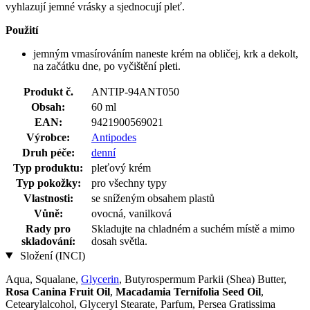
vyhlazují jemné vrásky a sjednocují pleť.
Použití
jemným vmasírováním naneste krém na obličej, krk a dekolt,
na začátku dne, po vyčištění pleti.
Produkt č.
ANTIP-94ANT050
Obsah:
60 ml
EAN:
9421900569021
Výrobce:
Antipodes
Druh péče:
denní
Typ produktu:
pleťový krém
Typ pokožky:
pro všechny typy
Vlastnosti:
se sníženým obsahem plastů
Vůně:
ovocná, vanilková
Rady pro
Skladujte na chladném a suchém místě a mimo
skladování:
dosah světla.
Složení (INCI)
Aqua, Squalane,
Glycerin
, Butyrospermum Parkii (Shea) Butter,
Rosa Canina Fruit Oil
,
Macadamia Ternifolia Seed Oil
,
Cetearylalcohol, Glyceryl Stearate, Parfum, Persea Gratissima