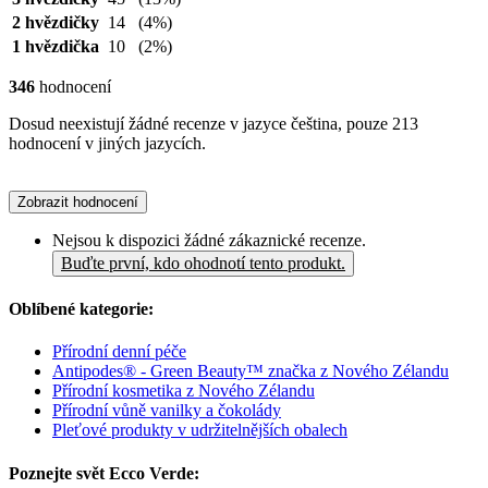
2 hvězdičky
14
(4%)
1 hvězdička
10
(2%)
346
hodnocení
Dosud neexistují žádné recenze v jazyce čeština, pouze 213
hodnocení v jiných jazycích.
Zobrazit hodnocení
Nejsou k dispozici žádné zákaznické recenze.
Buďte první, kdo ohodnotí tento produkt.
Oblíbené kategorie:
Přírodní denní péče
Antipodes® - Green Beauty™ značka z Nového Zélandu
Přírodní kosmetika z Nového Zélandu
Přírodní vůně vanilky a čokolády
Pleťové produkty v udržitelnějších obalech
Poznejte svět Ecco Verde: