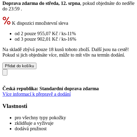
Doprava zdarma do středa, 12. srpna
, pokud objednáte do
neděle
do 23:59
.
K dispozici množstevní sleva
od 2 pouze
955,07 Kč
/ ks
-11%
od 3 pouze
902,01 Kč
/ ks
-16%
Na skladě zbývá pouze 18 kusů tohoto zboží. Další jsou na cestě!
Pokud si jich objednáte více, může to mít vliv na termín dodání.
Přidat do košíku
Česká republika: Standardní doprava zdarma
Více informací k přepravě a dodání
Vlastnosti
pro všechny typy pokožky
zklidňuje a vyživuje
dodává pružnost