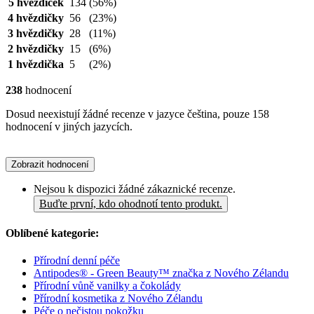
5 hvězdiček
134
(56%)
4 hvězdičky
56
(23%)
3 hvězdičky
28
(11%)
2 hvězdičky
15
(6%)
1 hvězdička
5
(2%)
238
hodnocení
Dosud neexistují žádné recenze v jazyce čeština, pouze 158
hodnocení v jiných jazycích.
Zobrazit hodnocení
Nejsou k dispozici žádné zákaznické recenze.
Buďte první, kdo ohodnotí tento produkt.
Oblíbené kategorie:
Přírodní denní péče
Antipodes® - Green Beauty™ značka z Nového Zélandu
Přírodní vůně vanilky a čokolády
Přírodní kosmetika z Nového Zélandu
Péče o nečistou pokožku