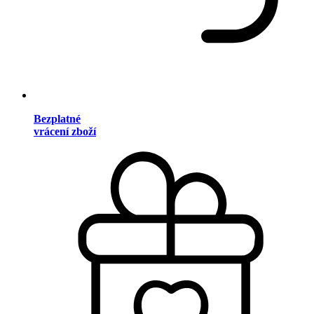
Bezplatné
vrácení zboží