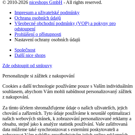
© 2010-2026
niceshops GmbH
- All rights reserved.
Impresum a uživatelské podmínky
Ochrana osobních údajů
Všeobecné obchodní podmínky (VOP) a pokyny pro
odstoupení
Prohlášení o přístupnosti
Nastavení ochrany osobních údajů
Společnost
Další nice shops
Zde odstoupit od smlouvy
Personalizujte si zážitek z nakupování
Cookies a další technologie používáme pouze s Vaším individuálním
souhlasem, abychom Vám mohli nabídnout personalizovaný zážitek
z nakupování.
Za tímto účelem shromažďujeme údaje o našich uživatelích, jejich
chování a zařízeních. Tyto údaje používáme k neustálé optimalizaci
našich webových stránek, k zobrazování personalizované reklamy a
obsahu, stejně jako k analýze statistik používání. Vaše zašifrovaná
data můžeme také synchronizovat s externími poskytovateli a
zobrazovat Vám nabídky prostřednictvím jejich online reklamních