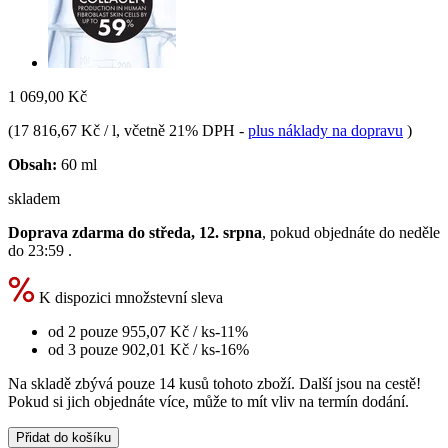
1 069,00 Kč
(
17 816,67 Kč / l
, včetně 21% DPH
-
plus náklady na dopravu
)
Obsah:
60 ml
skladem
Doprava zdarma do středa, 12. srpna
, pokud objednáte do
neděle
do 23:59
.
K dispozici množstevní sleva
od 2 pouze
955,07 Kč
/ ks
-11%
od 3 pouze
902,01 Kč
/ ks
-16%
Na skladě zbývá pouze 14 kusů tohoto zboží. Další jsou na cestě!
Pokud si jich objednáte více, může to mít vliv na termín dodání.
Přidat do košíku