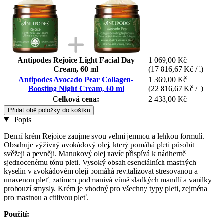
Antipodes Rejoice Light Facial Day
1 069,00 Kč
Cream, 60 ml
(17 816,67 Kč / l)
Antipodes Avocado Pear Collagen-
1 369,00 Kč
Boosting Night Cream, 60 ml
(22 816,67 Kč / l)
Celková cena:
2 438,00 Kč
Přidat obě položky do košíku
Popis
Denní krém Rejoice zaujme svou velmi jemnou a lehkou formulí.
Obsahuje výživný avokádový olej, který pomáhá pleti působit
svěžeji a pevněji. Manukový olej navíc přispívá k nádherně
sjednocenému tónu pleti. Vysoký obsah esenciálních mastných
kyselin v avokádovém oleji pomáhá revitalizovat stresovanou a
unavenou pleť, zatímco podmanivá vůně sladkých mandlí a vanilky
probouzí smysly. Krém je vhodný pro všechny typy pleti, zejména
pro mastnou a citlivou pleť.
Použití: