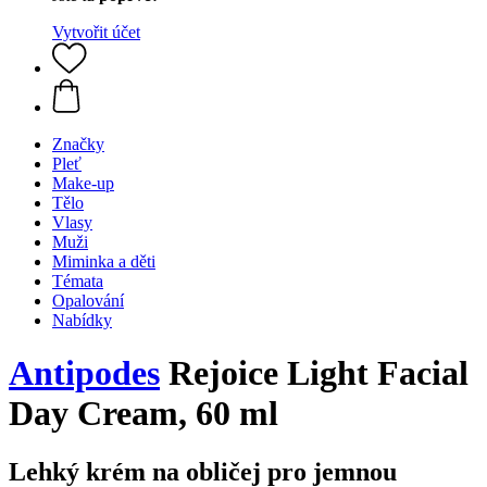
Vytvořit účet
Značky
Pleť
Make-up
Tělo
Vlasy
Muži
Miminka a děti
Témata
Opalování
Nabídky
Antipodes
Rejoice Light Facial
Day Cream, 60 ml
Lehký krém na obličej pro jemnou