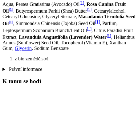
[1]
Aqua, Persea Gratissima (Avocado) Oil
,
Rosa Canina Fruit
[1]
[1]
Oil
, Butyrospermum Parkii (Shea) Butter
, Cetearylalcohol,
Cetearyl Glucoside, Glyceryl Stearate,
Macadamia Ternifolia Seed
[1]
[1]
Oil
, Simmondsia Chinensis (Jojoba) Seed Oil
, Parfum,
[1]
Leptospermum Scoparium Branch/Leaf Oil
, Citrus Paradisi Fruit
[1]
Extract,
Lavandula Angustifolia (Lavender) Water
, Helianthus
Annus (Sunflower) Seed Oil, Tocopherol (Vitamin E), Xanthan
Gum,
Glycerin
, Sodium Benzoate
z bio zemědělství
Právní informace
K tomu se hodí