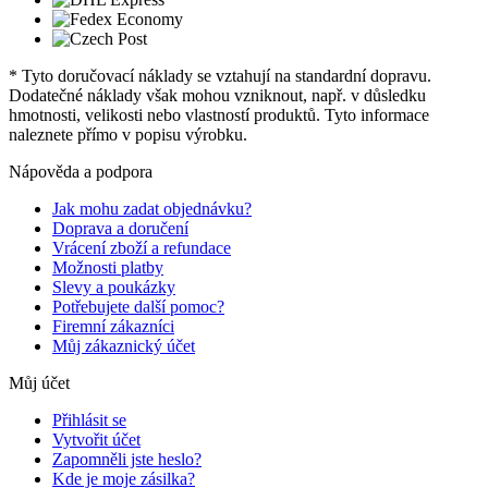
* Tyto doručovací náklady se vztahují na standardní dopravu.
Dodatečné náklady však mohou vzniknout, např. v důsledku
hmotnosti, velikosti nebo vlastností produktů. Tyto informace
naleznete přímo v popisu výrobku.
Nápověda a podpora
Jak mohu zadat objednávku?
Doprava a doručení
Vrácení zboží a refundace
Možnosti platby
Slevy a poukázky
Potřebujete další pomoc?
Firemní zákazníci
Můj zákaznický účet
Můj účet
Přihlásit se
Vytvořit účet
Zapomněli jste heslo?
Kde je moje zásilka?