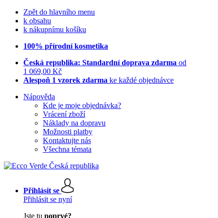
Zpět do hlavního menu
k obsahu
k nákupnímu košíku
100% přírodní kosmetika
Česká republika: Standardní doprava zdarma
od
1 069,00 Kč
Alespoň 1 vzorek zdarma
ke každé objednávce
Nápověda
Kde je moje objednávka?
Vrácení zboží
Náklady na dopravu
Možnosti platby
Kontaktujte nás
Všechna témata
Přihlásit se
Přihlásit se nyní
Jste tu
poprvé?