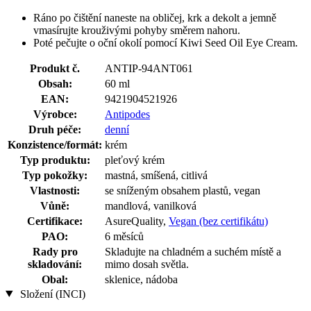
Ráno po čištění naneste na obličej, krk a dekolt a jemně
vmasírujte krouživými pohyby směrem nahoru.
Poté pečujte o oční okolí pomocí Kiwi Seed Oil Eye Cream.
Produkt č.
ANTIP-94ANT061
Obsah:
60 ml
EAN:
9421904521926
Výrobce:
Antipodes
Druh péče:
denní
Konzistence/formát:
krém
Typ produktu:
pleťový krém
Typ pokožky:
mastná, smíšená, citlivá
Vlastnosti:
se sníženým obsahem plastů, vegan
Vůně:
mandlová, vanilková
Certifikace:
AsureQuality,
Vegan (bez certifikátu)
PAO:
6 měsíců
Rady pro
Skladujte na chladném a suchém místě a
skladování:
mimo dosah světla.
Obal:
sklenice, nádoba
Složení (INCI)