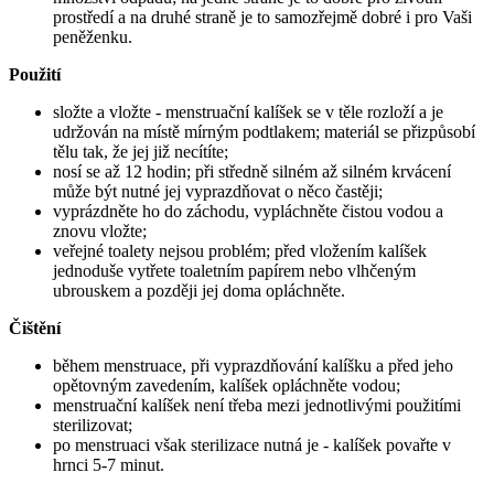
prostředí a na druhé straně je to samozřejmě dobré i pro Vaši
peněženku.
Použití
složte a vložte - menstruační kalíšek se v těle rozloží a je
udržován na místě mírným podtlakem; materiál se přizpůsobí
tělu tak, že jej již necítíte;
nosí se až 12 hodin; při středně silném až silném krvácení
může být nutné jej vyprazdňovat o něco častěji;
vyprázdněte ho do záchodu, vypláchněte čistou vodou a
znovu vložte;
veřejné toalety nejsou problém; před vložením kalíšek
jednoduše vytřete toaletním papírem nebo vlhčeným
ubrouskem a později jej doma opláchněte.
Čištění
během menstruace, při vyprazdňování kalíšku a před jeho
opětovným zavedením, kalíšek opláchněte vodou;
menstruační kalíšek není třeba mezi jednotlivými použitími
sterilizovat;
po menstruaci však sterilizace nutná je - kalíšek povařte v
hrnci 5-7 minut.