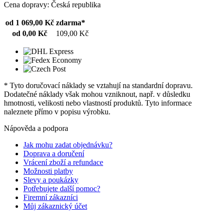
Cena dopravy: Česká republika
od 1 069,00 Kč
zdarma*
od 0,00 Kč
109,00 Kč
* Tyto doručovací náklady se vztahují na standardní dopravu.
Dodatečné náklady však mohou vzniknout, např. v důsledku
hmotnosti, velikosti nebo vlastností produktů. Tyto informace
naleznete přímo v popisu výrobku.
Nápověda a podpora
Jak mohu zadat objednávku?
Doprava a doručení
Vrácení zboží a refundace
Možnosti platby
Slevy a poukázky
Potřebujete další pomoc?
Firemní zákazníci
Můj zákaznický účet