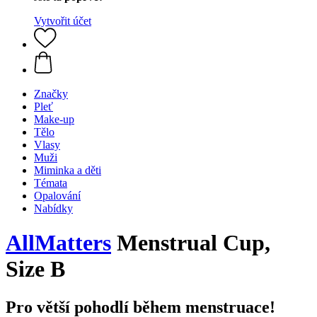
Vytvořit účet
Značky
Pleť
Make-up
Tělo
Vlasy
Muži
Miminka a děti
Témata
Opalování
Nabídky
AllMatters
Menstrual Cup,
Size B
Pro větší pohodlí během menstruace!