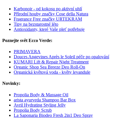
Karbonoir - od kokosu po aktivní uhlí
Přírodní houby značky Cose della Natura
Fragrance Free značky URTEKRAM
Tipy na bezstarostné léto
Antioxidanty, které Vaše pleť potřebuje
Poznejte svět Ecco Verde:
PRIMAVERA
Douces Angevines Après le Soleil péče po opalování
KUMARI Lift & Repair Night Treatment
Organic Shop Sea Breeze Deo Roll-On
Organická květová voda -​ květy levandule
Novinky:
Propolia Body & Massage Oil
arista ayurveda Shampoo Bar Box
Avril Hydrating Styling Jelly
Propolia Body Scrub
La Saponaria Biodeo Fresh 2in1 Deo Spray