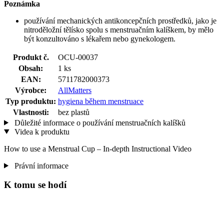
Poznámka
používání mechanických antikoncepčních prostředků, jako je
nitroděložní tělísko spolu s menstruačním kalíškem, by mělo
být konzultováno s lékařem nebo gynekologem.
Produkt č.
OCU-00037
Obsah:
1 ks
EAN:
5711782000373
Výrobce:
AllMatters
Typ produktu:
hygiena během menstruace
Vlastnosti:
bez plastů
Důležité informace o používání menstruačních kalíšků
Videa k produktu
How to use a Menstrual Cup – In-depth Instructional Video
Právní informace
K tomu se hodí