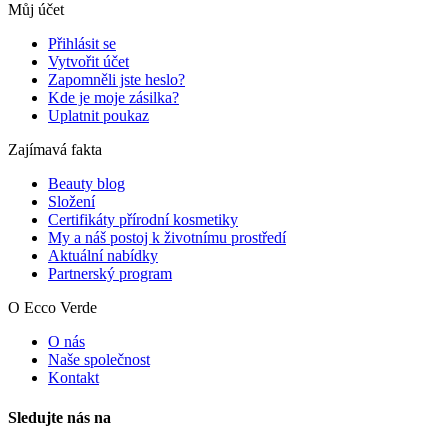
Můj účet
Přihlásit se
Vytvořit účet
Zapomněli jste heslo?
Kde je moje zásilka?
Uplatnit poukaz
Zajímavá fakta
Beauty blog
Složení
Certifikáty přírodní kosmetiky
My a náš postoj k životnímu prostředí
Aktuální nabídky
Partnerský program
O Ecco Verde
O nás
Naše společnost
Kontakt
Sledujte nás na