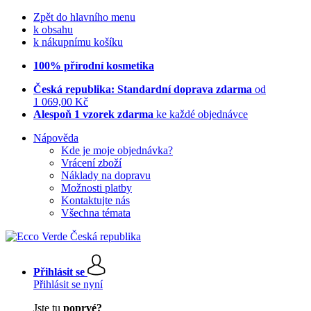
Zpět do hlavního menu
k obsahu
k nákupnímu košíku
100% přírodní kosmetika
Česká republika: Standardní doprava zdarma
od
1 069,00 Kč
Alespoň 1 vzorek zdarma
ke každé objednávce
Nápověda
Kde je moje objednávka?
Vrácení zboží
Náklady na dopravu
Možnosti platby
Kontaktujte nás
Všechna témata
Přihlásit se
Přihlásit se nyní
Jste tu
poprvé?