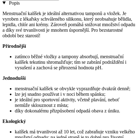
Popis
Menstruační kalíšek je ideální alternativou tamponů a vložek. Je
vyroben z lékařsky schváleného silikonu, který neobsahuje bělidla,
lepidla, chlór ani krémy. Zároveň pomáhá snižovat množství odpadu
a díky své trvanlivosti je mnohem úspornější. Pro bezstarostné
období bez starostí!
Přírodnější
zatímco běžné vložky a tampony absorbují, menstruační
kalíšek tekutinu shromažďuje; tím se zabrání podráždění i
vysušení a zachová se přirozená hodnota pH.
Jednodušší
menstruační kalíšek se obvykle vyprazdňuje dvakrát denně;
lze jej snadno používat i v noci během spánku;
je ideální pro sportovní aktivity, včetně plavání, neboť
nemůže sklouznout z místa;
díky dokonalému přizpůsobení odpadá obava z úniku.
Ekologický
kalíšek má trvanlivost až 10 let, což zabraňuje vzniku velkého
množství odpadu; na jedné straně je to dobré pro životní