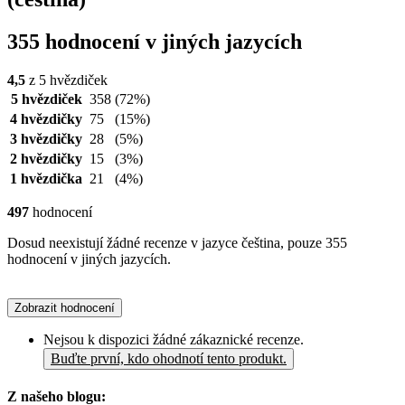
355 hodnocení v jiných jazycích
4,5
z 5 hvězdiček
5 hvězdiček
358
(72%)
4 hvězdičky
75
(15%)
3 hvězdičky
28
(5%)
2 hvězdičky
15
(3%)
1 hvězdička
21
(4%)
497
hodnocení
Dosud neexistují žádné recenze v jazyce čeština, pouze 355
hodnocení v jiných jazycích.
Zobrazit hodnocení
Nejsou k dispozici žádné zákaznické recenze.
Buďte první, kdo ohodnotí tento produkt.
Z našeho blogu: