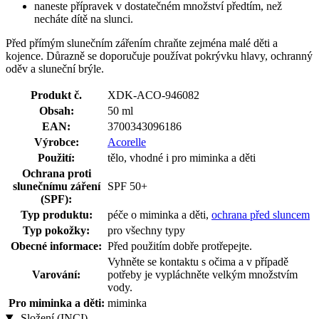
naneste přípravek v dostatečném množství předtím, než
necháte dítě na slunci.
Před přímým slunečním zářením chraňte zejména malé děti a
kojence. Důrazně se doporučuje používat pokrývku hlavy, ochranný
oděv a sluneční brýle.
Produkt č.
XDK-ACO-946082
Obsah:
50 ml
EAN:
3700343096186
Výrobce:
Acorelle
Použití:
tělo, vhodné i pro miminka a děti
Ochrana proti
slunečnímu záření
SPF 50+
(SPF):
Typ produktu:
péče o miminka a děti,
ochrana před sluncem
Typ pokožky:
pro všechny typy
Obecné informace:
Před použitím dobře protřepejte.
Vyhněte se kontaktu s očima a v případě
Varování:
potřeby je vypláchněte velkým množstvím
vody.
Pro miminka a děti:
miminka
Složení (INCI)