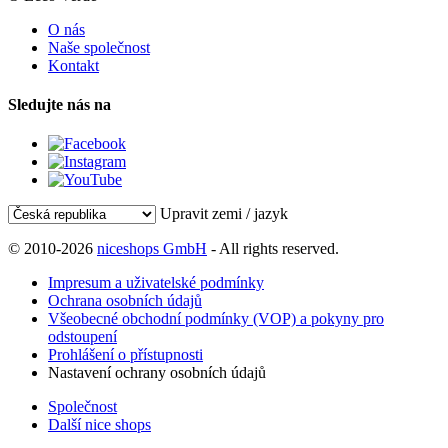
O nás
Naše společnost
Kontakt
Sledujte nás na
Upravit zemi / jazyk
© 2010-2026
niceshops GmbH
- All rights reserved.
Impresum a uživatelské podmínky
Ochrana osobních údajů
Všeobecné obchodní podmínky (VOP) a pokyny pro
odstoupení
Prohlášení o přístupnosti
Nastavení ochrany osobních údajů
Společnost
Další nice shops