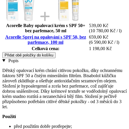
Acorelle Baby opalovací krém s SPF 50+
539,00 Kč
bez parfemace, 50 ml
(10 780,00 Kč / l)
Acorelle Sprej na opalování s SPF 50, bez
659,00 Kč
parfemace, 100 ml
(6 590,00 Kč / l)
Celková cena:
1 198,00 Kč
Přidat obě položky do košíku
Popis
Dětský opalovací krém chrání citlivou pokožku, díky ochrannému
faktoru SPF 50 a čistým minerálním filtrům. Bisabolol kůžičku
zároveň zklidňuje a ošetřuje antioxidačním sezamovým olejem.
Složení je hypoalergenní a zcela bez parfemace, což zajišťuje
dobrou snášenlivost. Díky krémové textuře se voděodolný opalovací
krém snadno roztírá a nezanechává bílý film. Složení je pečlivě
přizpůsobeno potřebám citlivé dětské pokožky - od 3 měsíců do 3
let.
Použití
před použitím dobře protřepejte;