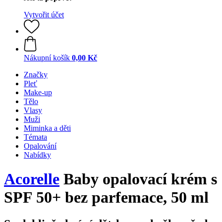
Vytvořit účet
Nákupní košík
0,00 Kč
Značky
Pleť
Make-up
Tělo
Vlasy
Muži
Miminka a děti
Témata
Opalování
Nabídky
Acorelle
Baby opalovací krém s
SPF 50+ bez parfemace, 50 ml