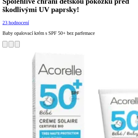
Spolehlivě chrání dětskou pokožku před
škodlivými UV paprsky!
23 hodnocení
Baby opalovací krém s SPF 50+ bez parfemace