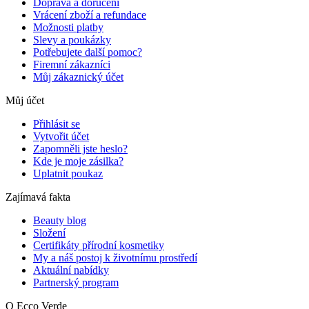
Doprava a doručení
Vrácení zboží a refundace
Možnosti platby
Slevy a poukázky
Potřebujete další pomoc?
Firemní zákazníci
Můj zákaznický účet
Můj účet
Přihlásit se
Vytvořit účet
Zapomněli jste heslo?
Kde je moje zásilka?
Uplatnit poukaz
Zajímavá fakta
Beauty blog
Složení
Certifikáty přírodní kosmetiky
My a náš postoj k životnímu prostředí
Aktuální nabídky
Partnerský program
O Ecco Verde