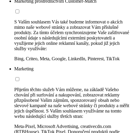
Marketing prostřednictvím Customer-Match
S Vaším souhlasem Vás také budeme informovat o akcích
mimo naše webové stránky a zobrazovat Vám příslušné
produkty. Za tímto účelem synchronizujeme Vaše zašifrované
osobní údaje s následujícími externími poskytovateli a
využijeme jejich online reklamní kanály, pokud již jejich
služby využíváte:
Bing, Criteo, Meta, Google, LinkedIn, Pinterest, TikTok
Marketing
Přijetím těchto služeb Vám můžeme, na základě Vašeho
chování při surfování a nakupování, zobrazovat reklamy
přizpůsobené Vašim zájmům, sponzorovaný obsah nebo
slevové kampaně na naše webové stránky či produkty a měřit
jejich úspěšnost. S Vaším souhlasem využíváme na tomto
webu následující služby třetích stran:
Meta-Pixel, Microsoft Advertising, creativecdn.com
(RTBHouse), TikTok Pixel, Doporučení produktů podle