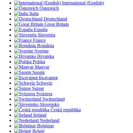
International (English)
Österreich
Italia
Deutschland
Great Britain
España
Slovenija
France
România
Sverige
Hrvatska
Polska
Magyar
Suomi
България
Schweiz
Suisse
Svizzera
Switzerland
Slovensko
Česká republika
Ireland
Nederland
Belgique
België