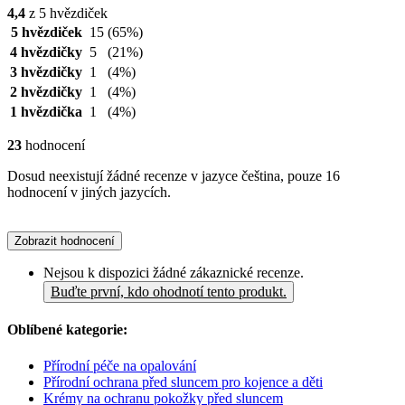
4,4
z 5 hvězdiček
5 hvězdiček
15
(65%)
4 hvězdičky
5
(21%)
3 hvězdičky
1
(4%)
2 hvězdičky
1
(4%)
1 hvězdička
1
(4%)
23
hodnocení
Dosud neexistují žádné recenze v jazyce čeština, pouze 16
hodnocení v jiných jazycích.
Zobrazit hodnocení
Nejsou k dispozici žádné zákaznické recenze.
Buďte první, kdo ohodnotí tento produkt.
Oblíbené kategorie:
Přírodní péče na opalování
Přírodní ochrana před sluncem pro kojence a děti
Krémy na ochranu pokožky před sluncem