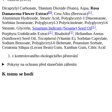
Dicaprylyl Carbonate, Titanium Dioxide (Nano), Aqua,
Rosa
[1]
[1]
Damascena Flower Extract
, Cera Alba (Beeswax)
,
Aluminium Hydroxide, Stearic Acid, Polyglyceryl-3 Diisostearate,
Sorbitan Isostearate, Polyglyceryl-3 Polyricinoleate, Polyglyceryl-6
[1]
Stearate, Glycerin,
Sesamum Indicum (Sesame) Seed Oil
,
[1]
[1]
Porphyra Umbilicadis Extract
, Bisabolol
, Helianthus Annus
(Sunflower) Seed Oil, Tocopherol (Vitamin E), Sorbitan Caprylate,
Sodium Benzoate, Polyglyceryl-6 Behenate, Potassium Sorbate,
Ceratonia Siliqua (Locust Bean) Gum, Xanthan Gum, Citric Acid
z kontrolovaného ekologického pěstování
Pokyny na ochranu před slunečním zářením
K tomu se hodí