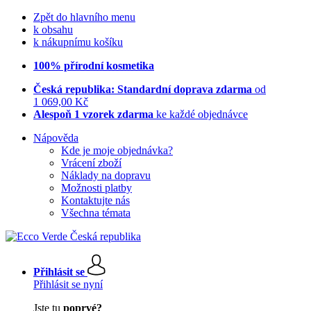
Zpět do hlavního menu
k obsahu
k nákupnímu košíku
100% přírodní kosmetika
Česká republika: Standardní doprava zdarma
od
1 069,00 Kč
Alespoň 1 vzorek zdarma
ke každé objednávce
Nápověda
Kde je moje objednávka?
Vrácení zboží
Náklady na dopravu
Možnosti platby
Kontaktujte nás
Všechna témata
Přihlásit se
Přihlásit se nyní
Jste tu
poprvé?