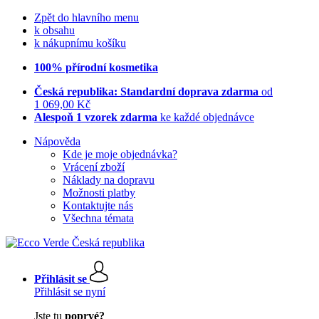
Zpět do hlavního menu
k obsahu
k nákupnímu košíku
100% přírodní kosmetika
Česká republika: Standardní doprava zdarma
od
1 069,00 Kč
Alespoň 1 vzorek zdarma
ke každé objednávce
Nápověda
Kde je moje objednávka?
Vrácení zboží
Náklady na dopravu
Možnosti platby
Kontaktujte nás
Všechna témata
Přihlásit se
Přihlásit se nyní
Jste tu
poprvé?