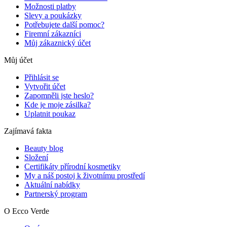
Možnosti platby
Slevy a poukázky
Potřebujete další pomoc?
Firemní zákazníci
Můj zákaznický účet
Můj účet
Přihlásit se
Vytvořit účet
Zapomněli jste heslo?
Kde je moje zásilka?
Uplatnit poukaz
Zajímavá fakta
Beauty blog
Složení
Certifikáty přírodní kosmetiky
My a náš postoj k životnímu prostředí
Aktuální nabídky
Partnerský program
O Ecco Verde