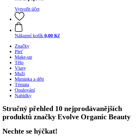
Vytvořit účet
Nákupní košík
0,00 Kč
Značky
Pleť
Make-up
Tělo
Vlasy
Muži
Miminka a děti
Témata
Opalování
Nabídky
Stručný přehled 10 nejprodávanějších
produktů značky Evolve Organic Beauty
Nechte se hýčkat!