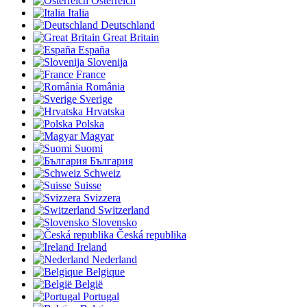
Österreich
Italia
Deutschland
Great Britain
España
Slovenija
France
România
Sverige
Hrvatska
Polska
Magyar
Suomi
България
Schweiz
Suisse
Svizzera
Switzerland
Slovensko
Česká republika
Ireland
Nederland
Belgique
België
Portugal