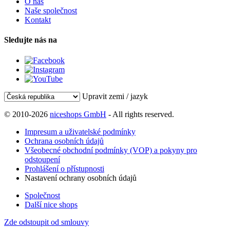
O nás
Naše společnost
Kontakt
Sledujte nás na
Upravit zemi / jazyk
© 2010-2026
niceshops GmbH
- All rights reserved.
Impresum a uživatelské podmínky
Ochrana osobních údajů
Všeobecné obchodní podmínky (VOP) a pokyny pro
odstoupení
Prohlášení o přístupnosti
Nastavení ochrany osobních údajů
Společnost
Další nice shops
Zde odstoupit od smlouvy