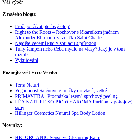
Váš výběr
Z našeho blogu:
Proč používat pleťový olej?
Right to the Roots – Rozhovor s lékárníkem jménem
Alexander Ehrmann za značku Saint Charles
Najděte večerní klid v souladu s přírodou
Tuhý šampon nebo třeba mýdlo na vlasy? Jaký je v tom
rozdíl?
Vykuřování
Poznejte svět Ecco Verde:
Terra Naturi
Veganboost Saténové gumičky do vlasů, velké
PRIMAVERA "Procházka lesem" sprchový peeling
LÉA NATURE SO BiO étic AROMA Purifiant - pokojový
sprej
Hillinger Cosmetics Natural Spa Body Lotion
Novinky:
HEJ ORGANIC Sensitive Cleansing Balm