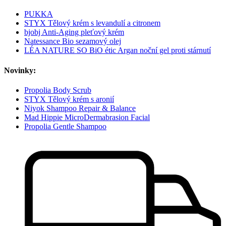
PUKKA
STYX Tělový krém s levandulí a citronem
bjobj Anti-Aging pleťový krém
Natessance Bio sezamový olej
LÉA NATURE SO BiO étic Argan noční gel proti stárnutí
Novinky:
Propolia Body Scrub
STYX Tělový krém s aronií
Niyok Shampoo Repair & Balance
Mad Hippie MicroDermabrasion Facial
Propolia Gentle Shampoo