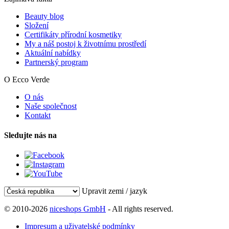
Beauty blog
Složení
Certifikáty přírodní kosmetiky
My a náš postoj k životnímu prostředí
Aktuální nabídky
Partnerský program
O Ecco Verde
O nás
Naše společnost
Kontakt
Sledujte nás na
Upravit zemi / jazyk
© 2010-2026
niceshops GmbH
- All rights reserved.
Impresum a uživatelské podmínky