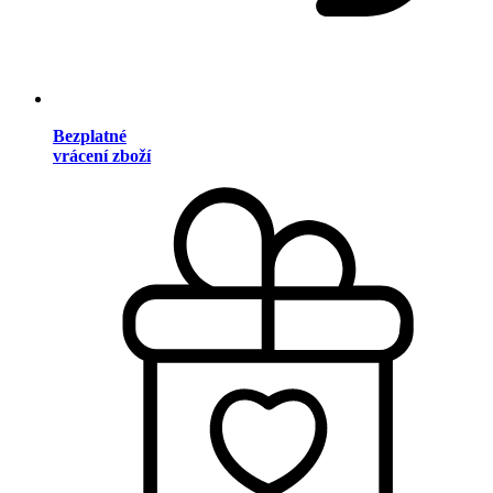
Bezplatné
vrácení zboží