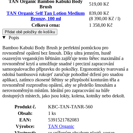
TAN Organic Bamboo Kabuki Body
519,00 Kč
Brush
TAN Organic Self Tan Lotion Medium
839,00 Kč
Bronze, 100 ml
(8 390,00 Kč / l)
Celková cena:
1 358,00 Kč
Přidat obě položky do košíku
Popis
Bamboo Kabuki Body Brush je perfektní pomůckou pro
rovnoměrné opálení bez šmouh. Díky ultra jemným, hustě
osazeným veganským štětinám zajišťuje tento štětec maximální a
rovnoměrné krytí a umožňuje snadné i precizní zapracování
samoopalovacího přípravku do pokožky. Ergonomicky tvarovaná a
odolná bambusová rukojeť zaručuje pohodlné držení pro snadou
aplikaci, zatímco zkosené štětiny se přizpůsobí konturám těla a
rovnoměrně rozprostřou opálení, aby se předešlo šmouhám a
nerovnoměrným místům. Ideální pro zapracování na hůře
dostupných místech, jako jsou lokty, kolena, kotníky nebo dekolt.
Produkt č.
KBC-TAN-TANR-560
Obsah:
1 ks
EAN:
5391521782083
Výrobce:
TAN Organic
Vlastnosti:
se sníženým obsahem plastů, vegan