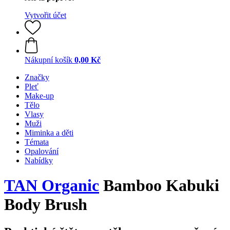
Vytvořit účet
Nákupní košík
0,00 Kč
Značky
Pleť
Make-up
Tělo
Vlasy
Muži
Miminka a děti
Témata
Opalování
Nabídky
TAN Organic
Bamboo Kabuki
Body Brush