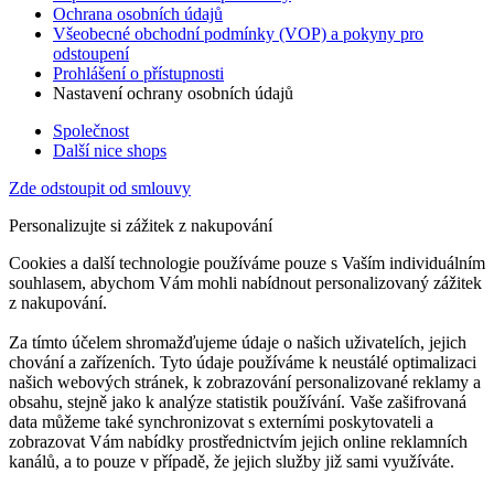
Ochrana osobních údajů
Všeobecné obchodní podmínky (VOP) a pokyny pro
odstoupení
Prohlášení o přístupnosti
Nastavení ochrany osobních údajů
Společnost
Další nice shops
Zde odstoupit od smlouvy
Personalizujte si zážitek z nakupování
Cookies a další technologie používáme pouze s Vaším individuálním
souhlasem, abychom Vám mohli nabídnout personalizovaný zážitek
z nakupování.
Za tímto účelem shromažďujeme údaje o našich uživatelích, jejich
chování a zařízeních. Tyto údaje používáme k neustálé optimalizaci
našich webových stránek, k zobrazování personalizované reklamy a
obsahu, stejně jako k analýze statistik používání. Vaše zašifrovaná
data můžeme také synchronizovat s externími poskytovateli a
zobrazovat Vám nabídky prostřednictvím jejich online reklamních
kanálů, a to pouze v případě, že jejich služby již sami využíváte.