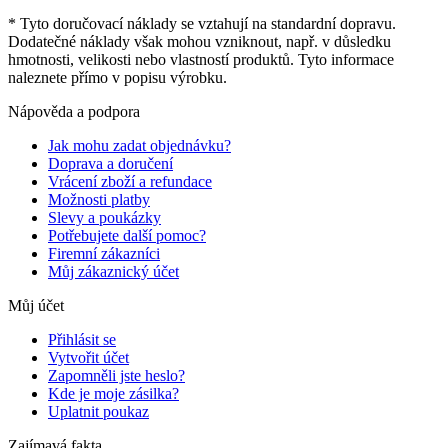
* Tyto doručovací náklady se vztahují na standardní dopravu.
Dodatečné náklady však mohou vzniknout, např. v důsledku
hmotnosti, velikosti nebo vlastností produktů. Tyto informace
naleznete přímo v popisu výrobku.
Nápověda a podpora
Jak mohu zadat objednávku?
Doprava a doručení
Vrácení zboží a refundace
Možnosti platby
Slevy a poukázky
Potřebujete další pomoc?
Firemní zákazníci
Můj zákaznický účet
Můj účet
Přihlásit se
Vytvořit účet
Zapomněli jste heslo?
Kde je moje zásilka?
Uplatnit poukaz
Zajímavá fakta