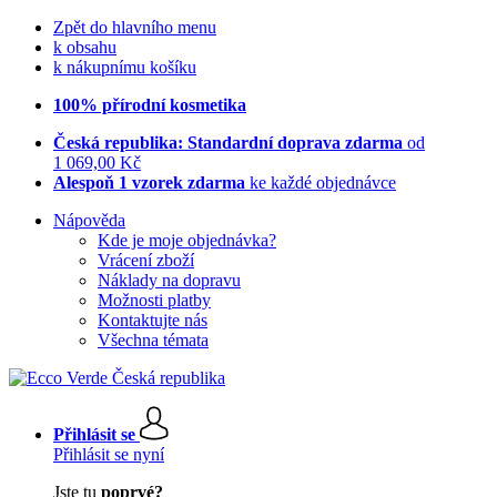
Zpět do hlavního menu
k obsahu
k nákupnímu košíku
100% přírodní kosmetika
Česká republika: Standardní doprava zdarma
od
1 069,00 Kč
Alespoň 1 vzorek zdarma
ke každé objednávce
Nápověda
Kde je moje objednávka?
Vrácení zboží
Náklady na dopravu
Možnosti platby
Kontaktujte nás
Všechna témata
Přihlásit se
Přihlásit se nyní
Jste tu
poprvé?