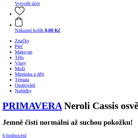
Vytvořit účet
Nákupní košík
0,00 Kč
Značky
Pleť
Make-up
Tělo
Vlasy
Muži
Miminka a děti
Témata
Opalování
Nabídky
PRIMAVERA
Neroli Cassis osvě
Jemně čistí normální až suchou pokožku!
6 hodnocení