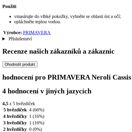
Použití
vmasírujte do vlhké pokožky, vyhněte se oblasti úst a očí;
opláchněte teplou vodou.
Výrobce:
PRIMAVERA
Příslušenství
Recenze našich zákazníků a zákaznic
Ohodnotit produkt
hodnocení pro PRIMAVERA Neroli Cassis osv
4 hodnocení v jiných jazycích
4,5
z 5 hvězdiček
5 hvězdiček
4
(66%)
4 hvězdičky
1
(16%)
3 hvězdičky
1
(16%)
2 hvězdičky
0
(0%)