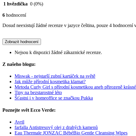
1 hvězdička
0
(0%)
6
hodnocení
Dosud neexistují žádné recenze v jazyce čeština, pouze 4 hodnocení v
Zobrazit hodnocení
Nejsou k dispozici žádné zákaznické recenze.
Z našeho blogu:
Miswak - nejstarší zubní kartáček na světě
Jak může přírodní kosmetika klamat?
Metoda Curly Girl s přírodní kosmetikou aneb přirozeně krásn
Tipy na bezstarostné léto
Šťastni i v homeoffice se značkou Pukka
Poznejte svět Ecco Verde:
Avril
farfalla Antistresový olej z drahých kamenů
Eau Thermale JONZAC BébéBio Gentle Cleansing Wipes