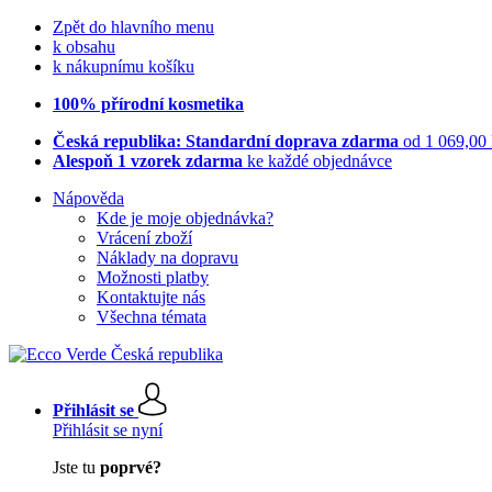
Zpět do hlavního menu
k obsahu
k nákupnímu košíku
100% přírodní kosmetika
Česká republika: Standardní doprava zdarma
od 1 069,00
Alespoň 1 vzorek zdarma
ke každé objednávce
Nápověda
Kde je moje objednávka?
Vrácení zboží
Náklady na dopravu
Možnosti platby
Kontaktujte nás
Všechna témata
Přihlásit se
Přihlásit se nyní
Jste tu
poprvé?