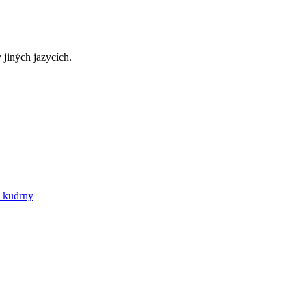
 jiných jazycích.
é kudrny