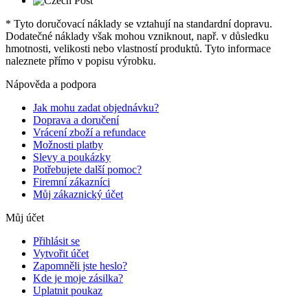
* Tyto doručovací náklady se vztahují na standardní dopravu.
Dodatečné náklady však mohou vzniknout, např. v důsledku
hmotnosti, velikosti nebo vlastností produktů. Tyto informace
naleznete přímo v popisu výrobku.
Nápověda a podpora
Jak mohu zadat objednávku?
Doprava a doručení
Vrácení zboží a refundace
Možnosti platby
Slevy a poukázky
Potřebujete další pomoc?
Firemní zákazníci
Můj zákaznický účet
Můj účet
Přihlásit se
Vytvořit účet
Zapomněli jste heslo?
Kde je moje zásilka?
Uplatnit poukaz