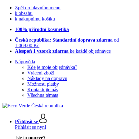
Zpět do hlavního menu
k obsahu
k nákupnímu košíku
100% přírodní kosmetika
Česká republika: Standardní doprava zdarma
od
1 069,00 Kč
Alespoň 1 vzorek zdarma
ke každé objednávce
Nápověda
Kde je moje objednávka?
Vrácení zboží
Náklady na dopravu
Možnosti platby
Kontaktujte nás
Všechna témata
Přihlásit se
Přihlásit se nyní
Jste tu
poprvé?