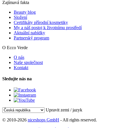
Zajímavá fakta
Beauty blog
Složení
Certifikáty přírodní kosmetiky
My a náš postoj k životnímu prostředí
Aktuální nabídky
Partnerský program
O Ecco Verde
O nás
Naše společnost
Kontakt
Sledujte nás na
Upravit zemi / jazyk
© 2010-2026
niceshops GmbH
- All rights reserved.