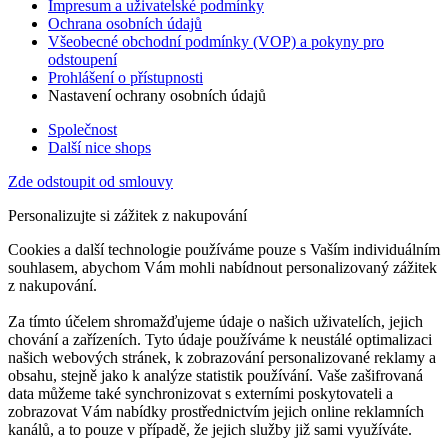
Impresum a uživatelské podmínky
Ochrana osobních údajů
Všeobecné obchodní podmínky (VOP) a pokyny pro
odstoupení
Prohlášení o přístupnosti
Nastavení ochrany osobních údajů
Společnost
Další nice shops
Zde odstoupit od smlouvy
Personalizujte si zážitek z nakupování
Cookies a další technologie používáme pouze s Vaším individuálním
souhlasem, abychom Vám mohli nabídnout personalizovaný zážitek
z nakupování.
Za tímto účelem shromažďujeme údaje o našich uživatelích, jejich
chování a zařízeních. Tyto údaje používáme k neustálé optimalizaci
našich webových stránek, k zobrazování personalizované reklamy a
obsahu, stejně jako k analýze statistik používání. Vaše zašifrovaná
data můžeme také synchronizovat s externími poskytovateli a
zobrazovat Vám nabídky prostřednictvím jejich online reklamních
kanálů, a to pouze v případě, že jejich služby již sami využíváte.