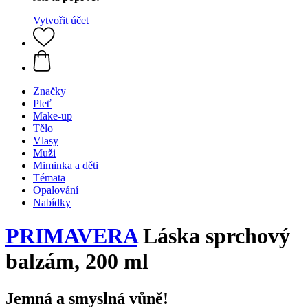
Vytvořit účet
Značky
Pleť
Make-up
Tělo
Vlasy
Muži
Miminka a děti
Témata
Opalování
Nabídky
PRIMAVERA
Láska sprchový
balzám, 200 ml
Jemná a smyslná vůně!