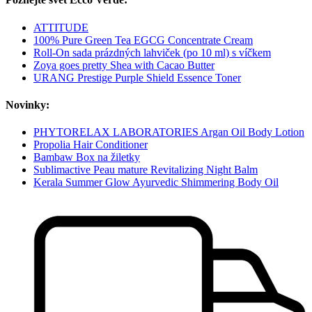
ATTITUDE
100% Pure Green Tea EGCG Concentrate Cream
Roll-On sada prázdných lahviček (po 10 ml) s víčkem
Zoya goes pretty Shea with Cacao Butter
URANG Prestige Purple Shield Essence Toner
Novinky:
PHYTORELAX LABORATORIES Argan Oil Body Lotion
Propolia Hair Conditioner
Bambaw Box na žiletky
Sublimactive Peau mature Revitalizing Night Balm
Kerala Summer Glow Ayurvedic Shimmering Body Oil