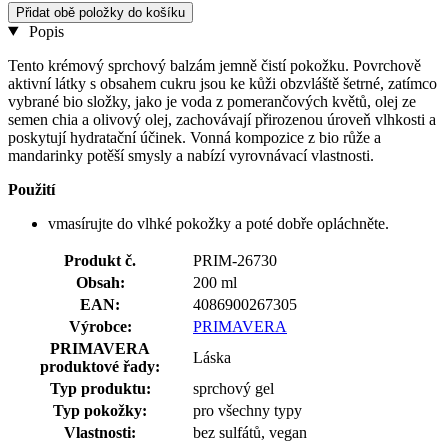
Přidat obě položky do košíku
Popis
Tento krémový sprchový balzám jemně čistí pokožku. Povrchově
aktivní látky s obsahem cukru jsou ke kůži obzvláště šetrné, zatímco
vybrané bio složky, jako je voda z pomerančových květů, olej ze
semen chia a olivový olej, zachovávají přirozenou úroveň vlhkosti a
poskytují hydratační účinek. Vonná kompozice z bio růže a
mandarinky potěší smysly a nabízí vyrovnávací vlastnosti.
Použití
vmasírujte do vlhké pokožky a poté dobře opláchněte.
Produkt č.
PRIM-26730
Obsah:
200 ml
EAN:
4086900267305
Výrobce:
PRIMAVERA
PRIMAVERA
Láska
produktové řady:
Typ produktu:
sprchový gel
Typ pokožky:
pro všechny typy
Vlastnosti:
bez sulfátů, vegan