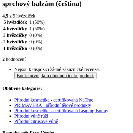
sprchový balzám (čeština)
4,5
z 5 hvězdiček
5 hvězdiček
1
(50%)
4 hvězdičky
1
(50%)
3 hvězdičky
0
(0%)
2 hvězdičky
0
(0%)
1 hvězdička
0
(0%)
2
hodnocení
Nejsou k dispozici žádné zákaznické recenze.
Buďte první, kdo ohodnotí tento produkt.
Oblíbené kategorie:
Přírodní kosmetika - certifikovaná NaTrue
PRIMAVERA - přírodní tělové produkty
Přírodní kosmetika - certifikovaná Leaping Bunny
Přírodní vůně růží
Přírodní citrusové vůně
Poznejte svět Ecco Verde: