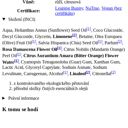
Vůně:
růží, citrusová
Leaping Bunny
,
NaTrue
,
Vegan (bez
Certifikace:
certifikátu)
Složení (INCI)
[1]
Aqua, Helianthus Annus (Sunflower) Seed Oil
, Coco Glucoside,
[2]
Decyl Glucoside, Glycerin,
Limonene
, Betaine, Olea Europaea
[1]
[1]
[2]
(Olive) Fruit Oil
, Salvia Hispanica (Chia) Seed Oil
, Parfum
,
[1]
Rosa Damascena Flower Oil
, Citrus Nobilis (Mandarin Orange)
[1]
Peel Oil
,
Citrus Aurantium Amara (Bitter Orange) Flower
[1]
Water
, Cyamopsis Tetragonoloba (Guar) Gum, Xanthan Gum,
Lactic Acid, Glyceryl Caprylate, Sodium Anisate, Sodium
[1]
[2]
[2]
Levulinate, Carrageenan, Alcohol
,
Linalool
, Citronellal
z kontrolovaného ekologického pěstování
přírodní složky čistých esenciálních olejů
Právní informace
K tomu se hodí