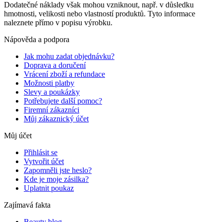
Dodatečné náklady však mohou vzniknout, např. v důsledku
hmotnosti, velikosti nebo vlastností produktů. Tyto informace
naleznete přímo v popisu výrobku.
Nápověda a podpora
Jak mohu zadat objednávku?
Doprava a doručení
Vrácení zboží a refundace
Možnosti platby
Slevy a poukázky
Potřebujete další pomoc?
Firemní zákazníci
Můj zákaznický účet
Můj účet
Přihlásit se
Vytvořit účet
Zapomněli jste heslo?
Kde je moje zásilka?
Uplatnit poukaz
Zajímavá fakta
Beauty blog