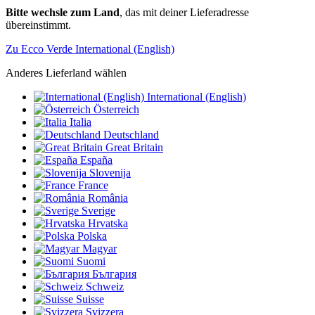
Bitte wechsle zum Land
, das mit deiner Lieferadresse
übereinstimmt.
Zu Ecco Verde International (English)
Anderes Lieferland wählen
International (English)
Österreich
Italia
Deutschland
Great Britain
España
Slovenija
France
România
Sverige
Hrvatska
Polska
Magyar
Suomi
България
Schweiz
Suisse
Svizzera