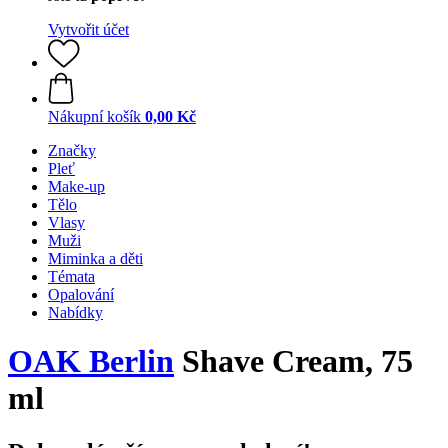
Vytvořit účet
Nákupní košík
0,00 Kč
Značky
Pleť
Make-up
Tělo
Vlasy
Muži
Miminka a děti
Témata
Opalování
Nabídky
OAK Berlin
Shave Cream, 75
ml