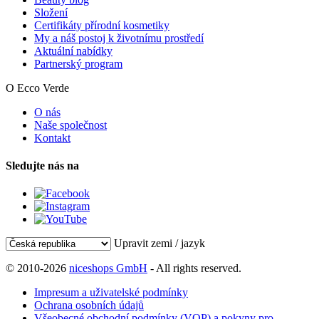
Složení
Certifikáty přírodní kosmetiky
My a náš postoj k životnímu prostředí
Aktuální nabídky
Partnerský program
O Ecco Verde
O nás
Naše společnost
Kontakt
Sledujte nás na
Upravit zemi / jazyk
© 2010-2026
niceshops GmbH
- All rights reserved.
Impresum a uživatelské podmínky
Ochrana osobních údajů
Všeobecné obchodní podmínky (VOP) a pokyny pro