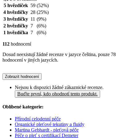
5 hvězdiček
59
(52%)
4 hvězdičky
28
(25%)
3 hvězdičky
11
(9%)
2 hvězdičky
7
(6%)
1 hvězdička
7
(6%)
112
hodnocení
Dosud neexistují žádné recenze v jazyce čeština, pouze 78
hodnocení v jiných jazycích.
Zobrazit hodnocení
Nejsou k dispozici žádné zákaznické recenze.
Buďte první, kdo ohodnotí tento produkt.
Oblíbené kategorie:
Přírodní celodenní péče
Organické pleťové tekutiny a fluidy
Martina Gebhardt - pleťová péče
Péče o pleť s certifikací Demeter