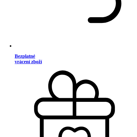
Bezplatné
vrácení zboží