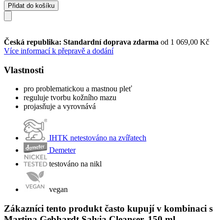
Přidat do košíku
Česká republika: Standardní doprava zdarma
od 1 069,00 Kč
Více informací k přepravě a dodání
Vlastnosti
pro problematickou a mastnou pleť
reguluje tvorbu kožního mazu
projasňuje a vyrovnává
IHTK netestováno na zvířatech
Demeter
testováno na nikl
vegan
Zákazníci tento produkt často kupují v kombinaci s
Martina Gebhardt Salvia Cleanser, 150 ml