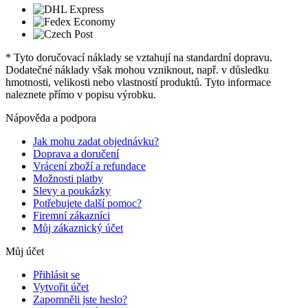
* Tyto doručovací náklady se vztahují na standardní dopravu.
Dodatečné náklady však mohou vzniknout, např. v důsledku
hmotnosti, velikosti nebo vlastností produktů. Tyto informace
naleznete přímo v popisu výrobku.
Nápověda a podpora
Jak mohu zadat objednávku?
Doprava a doručení
Vrácení zboží a refundace
Možnosti platby
Slevy a poukázky
Potřebujete další pomoc?
Firemní zákazníci
Můj zákaznický účet
Můj účet
Přihlásit se
Vytvořit účet
Zapomněli jste heslo?