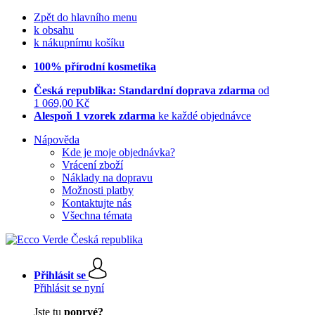
Zpět do hlavního menu
k obsahu
k nákupnímu košíku
100% přírodní kosmetika
Česká republika: Standardní doprava zdarma
od
1 069,00 Kč
Alespoň 1 vzorek zdarma
ke každé objednávce
Nápověda
Kde je moje objednávka?
Vrácení zboží
Náklady na dopravu
Možnosti platby
Kontaktujte nás
Všechna témata
Přihlásit se
Přihlásit se nyní
Jste tu
poprvé?