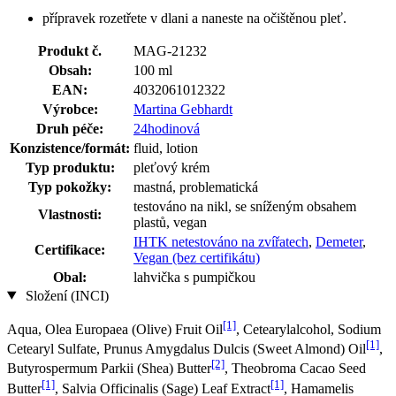
přípravek rozetřete v dlani a naneste na očištěnou pleť.
Produkt č.
MAG-21232
Obsah:
100 ml
EAN:
4032061012322
Výrobce:
Martina Gebhardt
Druh péče:
24hodinová
Konzistence/formát:
fluid, lotion
Typ produktu:
pleťový krém
Typ pokožky:
mastná, problematická
testováno na nikl, se sníženým obsahem
Vlastnosti:
plastů, vegan
IHTK netestováno na zvířatech
,
Demeter
,
Certifikace:
Vegan (bez certifikátu)
Obal:
lahvička s pumpičkou
Složení (INCI)
[1]
Aqua, Olea Europaea (Olive) Fruit Oil
, Cetearylalcohol, Sodium
[1]
Cetearyl Sulfate, Prunus Amygdalus Dulcis (Sweet Almond) Oil
,
[2]
Butyrospermum Parkii (Shea) Butter
, Theobroma Cacao Seed
[1]
[1]
Butter
, Salvia Officinalis (Sage) Leaf Extract
, Hamamelis