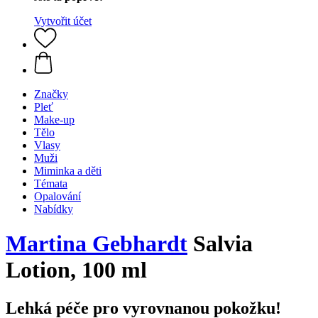
Vytvořit účet
Značky
Pleť
Make-up
Tělo
Vlasy
Muži
Miminka a děti
Témata
Opalování
Nabídky
Martina Gebhardt
Salvia
Lotion, 100 ml
Lehká péče pro vyrovnanou pokožku!