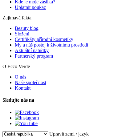
Kde je moje zásilka?
Uplatnit poukaz
Zajímavá fakta
Beauty blog
Složení
Certifikáty přírodní kosmetiky
My a náš postoj k životnímu prostředí
Aktuální nabídky
Partnerský program
O Ecco Verde
O nás
Naše společnost
Kontakt
Sledujte nás na
Upravit zemi / jazyk