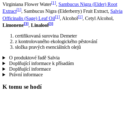
[1]
Virginiana Flower Water
,
Sambucus Nigra (Elder) Root
[1]
Extract
, Sambucus Nigra (Elderberry) Fruit Extract,
Salvia
[1]
[1]
Officinalis (Sage) Leaf Oil
, Alcohol
, Cetyl Alcohol,
[3]
[3]
Limonene
,
Linalool
certifikovaná surovina Demeter
z kontrolovaného ekologického pěstování
složka pravých esenciálních olejů
O produktové řadě Salvia
Doplňující informace k přísadám
Doplňující informace
Právní informace
K tomu se hodí