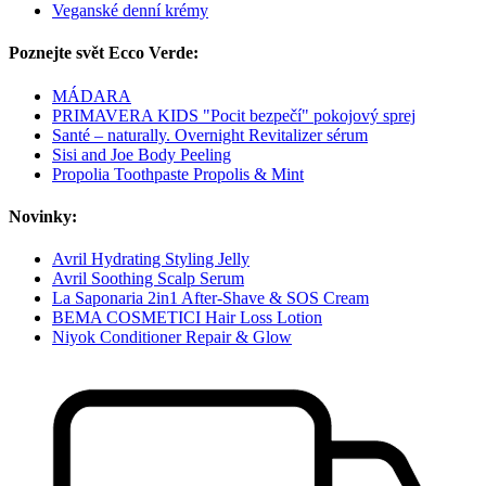
Veganské denní krémy
Poznejte svět Ecco Verde:
MÁDARA
PRIMAVERA KIDS "Pocit bezpečí" pokojový sprej
Santé – naturally. Overnight Revitalizer sérum
Sisi and Joe Body Peeling
Propolia Toothpaste Propolis & Mint
Novinky:
Avril Hydrating Styling Jelly
Avril Soothing Scalp Serum
La Saponaria 2in1 After-Shave & SOS Cream
BEMA COSMETICI Hair Loss Lotion
Niyok Conditioner Repair & Glow