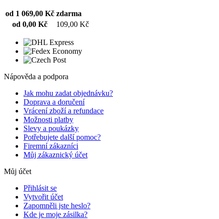
od 1 069,00 Kč
zdarma
od 0,00 Kč
109,00 Kč
Nápověda a podpora
Jak mohu zadat objednávku?
Doprava a doručení
Vrácení zboží a refundace
Možnosti platby
Slevy a poukázky
Potřebujete další pomoc?
Firemní zákazníci
Můj zákaznický účet
Můj účet
Přihlásit se
Vytvořit účet
Zapomněli jste heslo?
Kde je moje zásilka?