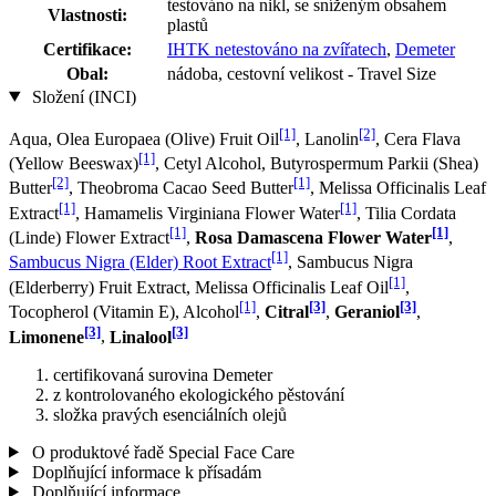
testováno na nikl, se sníženým obsahem
Vlastnosti:
plastů
Certifikace:
IHTK netestováno na zvířatech
,
Demeter
Obal:
nádoba, cestovní velikost - Travel Size
Složení (INCI)
[1]
[2]
Aqua, Olea Europaea (Olive) Fruit Oil
, Lanolin
, Cera Flava
[1]
(Yellow Beeswax)
, Cetyl Alcohol, Butyrospermum Parkii (Shea)
[2]
[1]
Butter
, Theobroma Cacao Seed Butter
, Melissa Officinalis Leaf
[1]
[1]
Extract
, Hamamelis Virginiana Flower Water
, Tilia Cordata
[1]
[1]
(Linde) Flower Extract
,
Rosa Damascena Flower Water
,
[1]
Sambucus Nigra (Elder) Root Extract
, Sambucus Nigra
[1]
(Elderberry) Fruit Extract, Melissa Officinalis Leaf Oil
,
[1]
[3]
[3]
Tocopherol (Vitamin E), Alcohol
,
Citral
,
Geraniol
,
[3]
[3]
Limonene
,
Linalool
certifikovaná surovina Demeter
z kontrolovaného ekologického pěstování
složka pravých esenciálních olejů
O produktové řadě Special Face Care
Doplňující informace k přísadám
Doplňující informace