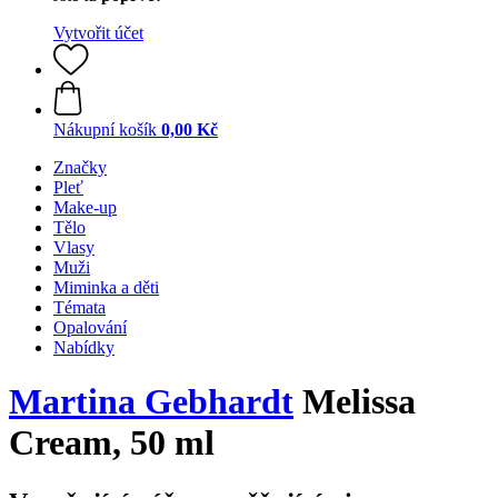
Vytvořit účet
Nákupní košík
0,00 Kč
Značky
Pleť
Make-up
Tělo
Vlasy
Muži
Miminka a děti
Témata
Opalování
Nabídky
Martina Gebhardt
Melissa
Cream, 50 ml