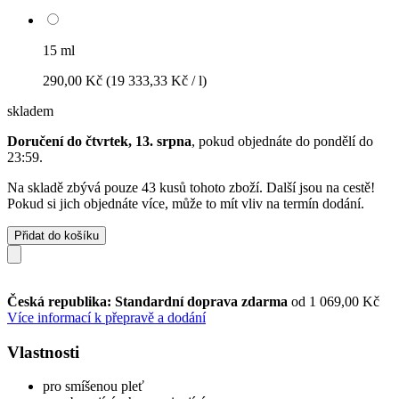
15 ml
290,00 Kč
(19 333,33 Kč / l)
skladem
Doručení do čtvrtek, 13. srpna
, pokud objednáte do
pondělí do
23:59
.
Na skladě zbývá pouze 43 kusů tohoto zboží. Další jsou na cestě!
Pokud si jich objednáte více, může to mít vliv na termín dodání.
Přidat do košíku
Česká republika: Standardní doprava zdarma
od 1 069,00 Kč
Více informací k přepravě a dodání
Vlastnosti
pro smíšenou pleť