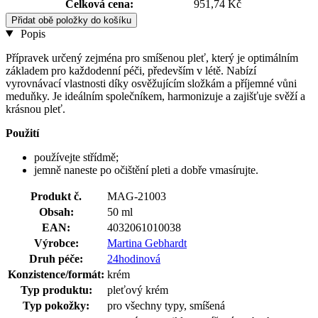
Celková cena:
951,74 Kč
Přidat obě položky do košíku
Popis
Přípravek určený zejména pro smíšenou pleť, který je optimálním
základem pro každodenní péči, především v létě. Nabízí
vyrovnávací vlastnosti díky osvěžujícím složkám a příjemné vůni
meduňky. Je ideálním společníkem, harmonizuje a zajišťuje svěží a
krásnou pleť.
Použití
používejte střídmě;
jemně naneste po očištění pleti a dobře vmasírujte.
Produkt č.
MAG-21003
Obsah:
50 ml
EAN:
4032061010038
Výrobce:
Martina Gebhardt
Druh péče:
24hodinová
Konzistence/formát:
krém
Typ produktu:
pleťový krém
Typ pokožky:
pro všechny typy, smíšená