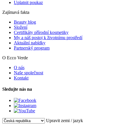
Uplatnit poukaz
Zajímavá fakta
Beauty blog
Složení
Certifikáty přírodní kosmetiky
My a náš postoj k životnímu prostředí
Aktuální nabídky
Partnerský program
O Ecco Verde
O nás
Naše společnost
Kontakt
Sledujte nás na
Upravit zemi / jazyk