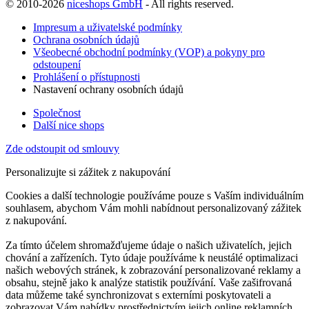
© 2010-2026
niceshops GmbH
- All rights reserved.
Impresum a uživatelské podmínky
Ochrana osobních údajů
Všeobecné obchodní podmínky (VOP) a pokyny pro
odstoupení
Prohlášení o přístupnosti
Nastavení ochrany osobních údajů
Společnost
Další nice shops
Zde odstoupit od smlouvy
Personalizujte si zážitek z nakupování
Cookies a další technologie používáme pouze s Vaším individuálním
souhlasem, abychom Vám mohli nabídnout personalizovaný zážitek
z nakupování.
Za tímto účelem shromažďujeme údaje o našich uživatelích, jejich
chování a zařízeních. Tyto údaje používáme k neustálé optimalizaci
našich webových stránek, k zobrazování personalizované reklamy a
obsahu, stejně jako k analýze statistik používání. Vaše zašifrovaná
data můžeme také synchronizovat s externími poskytovateli a
zobrazovat Vám nabídky prostřednictvím jejich online reklamních