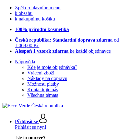
Zpět do hlavního menu
k obsahu
k nákupnímu košíku
100% přírodní kosmetika
Česká republika: Standardní doprava zdarma
od
1 069,00 Kč
Alespoň 1 vzorek zdarma
ke každé objednávce
Nápověda
Kde je moje objednávka?
Vrácení zboží
Náklady na dopravu
Možnosti platby
Kontaktujte nás
Všechna témata
Přihlásit se
Přihlásit se nyní
Jste tu
poprvé?