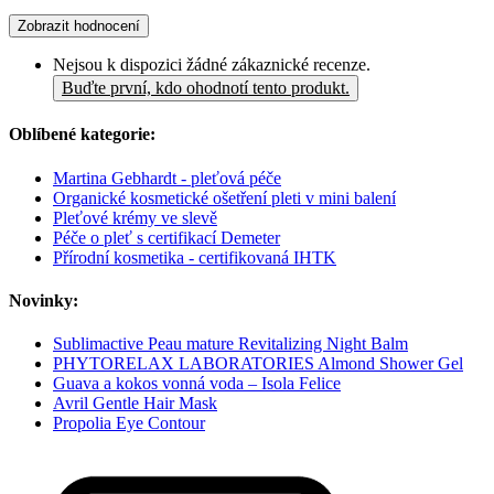
Zobrazit hodnocení
Nejsou k dispozici žádné zákaznické recenze.
Buďte první, kdo ohodnotí tento produkt.
Oblíbené kategorie:
Martina Gebhardt - pleťová péče
Organické kosmetické ošetření pleti v mini balení
Pleťové krémy ve slevě
Péče o pleť s certifikací Demeter
Přírodní kosmetika - certifikovaná IHTK
Novinky:
Sublimactive Peau mature Revitalizing Night Balm
PHYTORELAX LABORATORIES Almond Shower Gel
Guava a kokos vonná voda – Isola Felice
Avril Gentle Hair Mask
Propolia Eye Contour