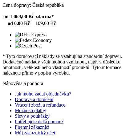
Cena dopravy: Česká republika
od 1 069,00 Kč
zdarma*
od 0,00 Kč
109,00 Kč
* Tyto doručovací náklady se vztahují na standardní dopravu.
Dodatečné náklady však mohou vzniknout, např. v důsledku
hmotnosti, velikosti nebo vlastností produktů. Tyto informace
naleznete přímo v popisu výrobku.
Nápověda a podpora
Jak mohu zadat objednávku?
Doprava a doručení
Vrácení zboží a refundace
Možnosti platby
Slevy a poukázky
Potřebujete další pomoc?
Firemní zákazníci
Můj zákaznický účet