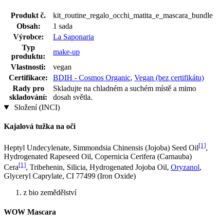
Produkt č.
kit_routine_regalo_occhi_matita_e_mascara_bundle
Obsah:
1 sada
Výrobce:
La Saponaria
Typ
make-up
produktu:
Vlastnosti:
vegan
Certifikace:
BDIH - Cosmos Organic
,
Vegan (bez certifikátu)
Rady pro
Skladujte na chladném a suchém místě a mimo
skladování:
dosah světla.
Složení (INCI)
Kajalová tužka na oči
[1]
Heptyl Undecylenate, Simmondsia Chinensis (Jojoba) Seed Oil
,
Hydrogenated Rapeseed Oil, Copernicia Cerifera (Carnauba)
[1]
Cera
, Tribehenin, Silicia, Hydrogenated Jojoba Oil,
Oryzanol
,
Glyceryl Caprylate, CI 77499 (Iron Oxide)
z bio zemědělství
WOW Mascara