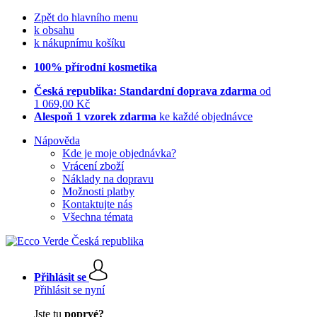
Zpět do hlavního menu
k obsahu
k nákupnímu košíku
100% přírodní kosmetika
Česká republika: Standardní doprava zdarma
od
1 069,00 Kč
Alespoň 1 vzorek zdarma
ke každé objednávce
Nápověda
Kde je moje objednávka?
Vrácení zboží
Náklady na dopravu
Možnosti platby
Kontaktujte nás
Všechna témata
Přihlásit se
Přihlásit se nyní
Jste tu
poprvé?