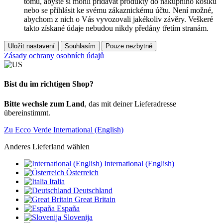
tomu, abyste si mohli přidávat produkty do nákupního košíku
nebo se přihlásit ke svému zákaznickému účtu. Není možné,
abychom z nich o Vás vyvozovali jakékoliv závěry. Veškeré
takto získané údaje nebudou nikdy předány třetím stranám.
Uložit nastavení
Souhlasím
Pouze nezbytné
Zásady ochrany osobních údajů
Bist du im richtigen Shop?
Bitte wechsle zum Land
, das mit deiner Lieferadresse
übereinstimmt.
Zu Ecco Verde International (English)
Anderes Lieferland wählen
International (English)
Österreich
Italia
Deutschland
Great Britain
España
Slovenija