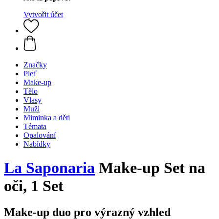
Vytvořit účet
Značky
Pleť
Make-up
Tělo
Vlasy
Muži
Miminka a děti
Témata
Opalování
Nabídky
La Saponaria
Make-up Set na
oči, 1 Set
Make-up duo pro výrazný vzhled