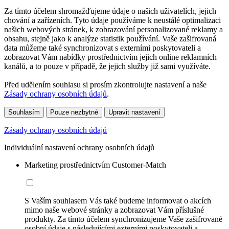
Za tímto účelem shromažďujeme údaje o našich uživatelích, jejich
chování a zařízeních. Tyto údaje používáme k neustálé optimalizaci
našich webových stránek, k zobrazování personalizované reklamy a
obsahu, stejně jako k analýze statistik používání. Vaše zašifrovaná
data můžeme také synchronizovat s externími poskytovateli a
zobrazovat Vám nabídky prostřednictvím jejich online reklamních
kanálů, a to pouze v případě, že jejich služby již sami využíváte.
Před udělením souhlasu si prosím zkontrolujte nastavení a naše
Zásady ochrany osobních údajů
.
Souhlasím
Pouze nezbytné
Upravit nastavení
Zásady ochrany osobních údajů
Individuální nastavení ochrany osobních údajů
Marketing prostřednictvím Customer-Match
S Vaším souhlasem Vás také budeme informovat o akcích
mimo naše webové stránky a zobrazovat Vám příslušné
produkty. Za tímto účelem synchronizujeme Vaše zašifrované
osobní údaje s následujícími externími poskytovateli a