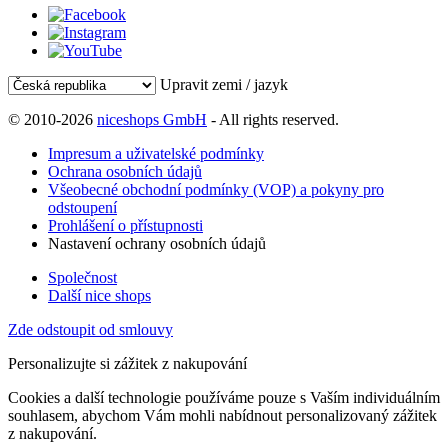
Upravit zemi / jazyk
© 2010-2026
niceshops GmbH
- All rights reserved.
Impresum a uživatelské podmínky
Ochrana osobních údajů
Všeobecné obchodní podmínky (VOP) a pokyny pro
odstoupení
Prohlášení o přístupnosti
Nastavení ochrany osobních údajů
Společnost
Další nice shops
Zde odstoupit od smlouvy
Personalizujte si zážitek z nakupování
Cookies a další technologie používáme pouze s Vaším individuálním
souhlasem, abychom Vám mohli nabídnout personalizovaný zážitek
z nakupování.