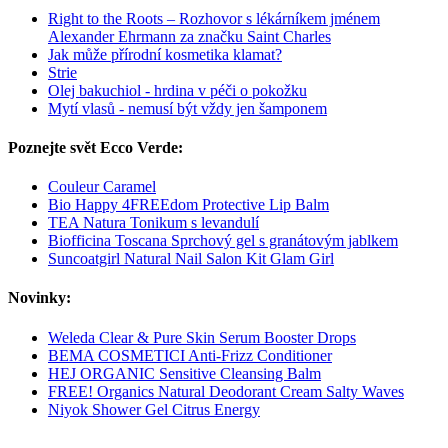
Right to the Roots – Rozhovor s lékárníkem jménem
Alexander Ehrmann za značku Saint Charles
Jak může přírodní kosmetika klamat?
Strie
Olej bakuchiol - hrdina v péči o pokožku
Mytí vlasů - nemusí být vždy jen šamponem
Poznejte svět Ecco Verde:
Couleur Caramel
Bio Happy 4FREEdom Protective Lip Balm
TEA Natura Tonikum s levandulí
Biofficina Toscana Sprchový gel s granátovým jablkem
Suncoatgirl Natural Nail Salon Kit Glam Girl
Novinky:
Weleda Clear & Pure Skin Serum Booster Drops
BEMA COSMETICI Anti-Frizz Conditioner
HEJ ORGANIC Sensitive Cleansing Balm
FREE! Organics Natural Deodorant Cream Salty Waves
Niyok Shower Gel Citrus Energy