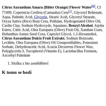
[1]
Citrus Aurantium Amara (Bitter Orange) Flower Water
, CI
[1]
77499, Copernicia Cerifera (Carnauba) Cera
, Glyceryl Behenate,
Aqua, Palmitic Acid,
Glycerin
, Stearic Acid, Glyceryl Stearate,
Oryza Sativa (Rice) Bran Cera, Pullulan, Hydrogenated Olive Oil,
Caolin Clay, Sodium Hydroxyde, Squalane,
Benzyl Alcohol
, Jojoba
Esters, Citric Acid, Olea Europaea (Olive) Fruit Oil, Xanthan Gum,
Helianthus Annus Seed Cera, Caprylyl Glycol, 1.2-Hexanediol,
Citrus Aurantium Dulcis Fruit Extrakt
, Sodium Benzoate,
Lecithin, Olea Europaea (Olive) Oil Unsaponifiables, Potassium
Sorbate, Dehydroacetic Acid, Acacia Decurrens Flower Wax,
Polyglycerin-3, Tocopherol (Vitamin E), Lactobacillus Ferment,
Ascorbyl Palmitate
Složka z bio zemědělství
K tomu se hodí