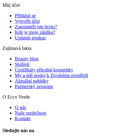
Můj účet
Přihlásit se
Vytvořit účet
Zapomněli jste heslo?
Kde je moje zásilka?
Uplatnit poukaz
Zajímavá fakta
Beauty blog
Složení
Certifikáty přírodní kosmetiky
My a náš postoj k životnímu prostředí
Aktuální nabídky
Partnerský program
O Ecco Verde
O nás
Naše společnost
Kontakt
Sledujte nás na