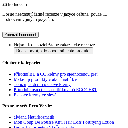
26
hodnocení
Dosud neexistují žádné recenze v jazyce čeština, pouze 13
hodnocení v jiných jazycích.
Zobrazit hodnocení
Nejsou k dispozici žádné zákaznické recenze.
Buďte první, kdo ohodnotí tento produkt.
Oblíbené kategorie:
Přírodní BB a CC krémy pro sjednocenou pleť
Make-up produkty v akční nabídce
Tonizující denní pleťové krémy
Přírodní kosmetika - certifikovaná ECOCERT
Pleťové krémy ve slevě
Poznejte svět Ecco Verde:
alviana Naturkosmetik
Mon Coup De Pousse Anti-Hair Loss Fortifying Lotion
Biopark Cosmetics Skořicový olej