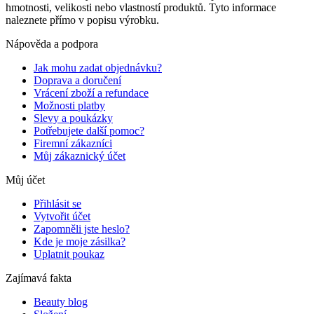
hmotnosti, velikosti nebo vlastností produktů. Tyto informace
naleznete přímo v popisu výrobku.
Nápověda a podpora
Jak mohu zadat objednávku?
Doprava a doručení
Vrácení zboží a refundace
Možnosti platby
Slevy a poukázky
Potřebujete další pomoc?
Firemní zákazníci
Můj zákaznický účet
Můj účet
Přihlásit se
Vytvořit účet
Zapomněli jste heslo?
Kde je moje zásilka?
Uplatnit poukaz
Zajímavá fakta
Beauty blog