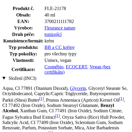
Produkt č.
FLE-21178
Obsah:
40 ml
EAN:
3700211111782
Výrobce:
Fleurance nature
Druh péče:
tonizující
Konzistence/formát:
krém
Typ produktu:
BB a CC krémy
Typ pokožky:
pro všechny typy
Vlastnosti:
Unisex, vegan
Cosmébio
,
ECOCERT
,
Vegan (bez
Certifikace:
certifikátu)
Složení (INCI)
Aqua, CI 77891 (Titanium Dioxid),
Glycerin
, Glyceryl Stearate Se,
Octyldodecanol, Caprylic/Capric Triglyceride, Butyrospermum
[1]
[1]
Parkii (Shea) Butter
, Prunus Armeniaca (Apricot) Kernel Oil
,
CI 77492 (Iron Oxide), Sodium Stearoyl Glutamate,
Benzyl
Alcohol
, Xanthan Gum, CI 77491 (Iron Oxide), Sodium Citrate,
[1]
Fagus Sylvatica Bud Extract
, Oryza Sativa (Rice) Hull Powder,
Salicylic Acid, CI 77499 (Iron Oxide), Sclerotium Gum, Sodium
Benzoate, Parfum, Potassium Sorbate, Mica, Aloe Barbadensis