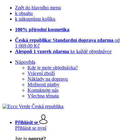
Zpět do hlavního menu
k obsahu
k nákupnímu košíku
100% přírodní kosmetika
Česká republika: Standardní doprava zdarma
od
1 069,00 Kč
Alespoň 1 vzorek zdarma
ke každé objednávce
Nápověda
Kde je moje objednávka?
Vrácení zboží
Náklady na dopravu
Možnosti platby
Kontaktujte nás
Všechna témata
Přihlásit se
Přihlásit se nyní
Jste tu
poprvé?