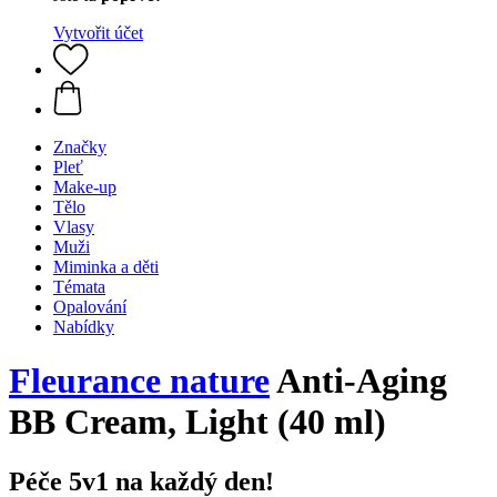
Vytvořit účet
Značky
Pleť
Make-up
Tělo
Vlasy
Muži
Miminka a děti
Témata
Opalování
Nabídky
Fleurance nature
Anti-Aging
BB Cream, Light (40 ml)
Péče 5v1 na každý den!