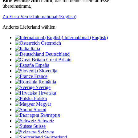
Bitte wechsle zum Land
, das mit deiner Lieferadresse
übereinstimmt.
Zu Ecco Verde International (English)
Anderes Lieferland wählen
International (English)
Österreich
Italia
Deutschland
Great Britain
España
Slovenija
France
România
Sverige
Hrvatska
Polska
Magyar
Suomi
България
Schweiz
Suisse
Svizzera
Switzerland