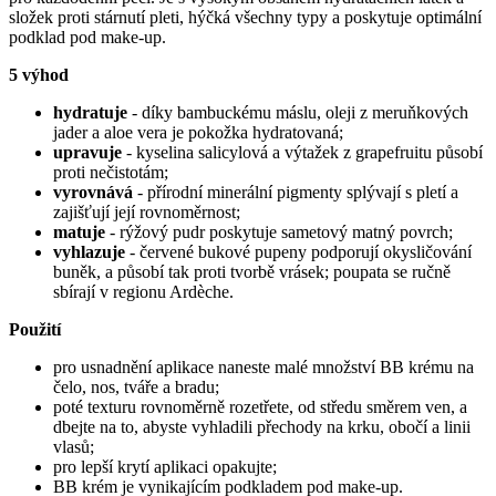
složek proti stárnutí pleti, hýčká všechny typy a poskytuje optimální
podklad pod make-up.
5 výhod
hydratuje
- díky bambuckému máslu, oleji z meruňkových
jader a aloe vera je pokožka hydratovaná;
upravuje
- kyselina salicylová a výtažek z grapefruitu působí
proti nečistotám;
vyrovnává
- přírodní minerální pigmenty splývají s pletí a
zajišťují její rovnoměrnost;
matuje
- rýžový pudr poskytuje sametový matný povrch;
vyhlazuje
- červené bukové pupeny podporují okysličování
buněk, a působí tak proti tvorbě vrásek; poupata se ručně
sbírají v regionu Ardèche.
Použití
pro usnadnění aplikace naneste malé množství BB krému na
čelo, nos, tváře a bradu;
poté texturu rovnoměrně rozetřete, od středu směrem ven, a
dbejte na to, abyste vyhladili přechody na krku, obočí a linii
vlasů;
pro lepší krytí aplikaci opakujte;
BB krém je vynikajícím podkladem pod make-up.