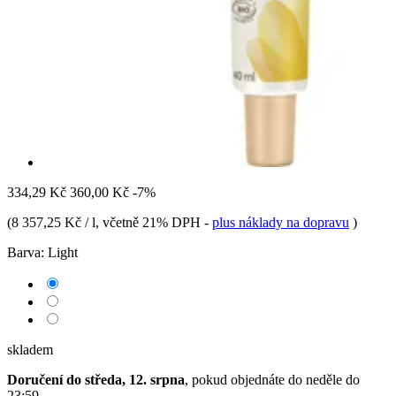
334,29 Kč
360,00 Kč
-7%
(
8 357,25 Kč / l
, včetně 21% DPH
-
plus náklady na dopravu
)
Barva:
Light
skladem
Doručení do středa, 12. srpna
, pokud objednáte do
neděle do
23:59
.