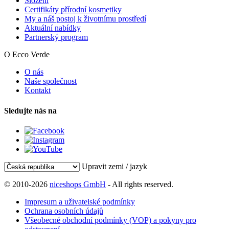
Složení
Certifikáty přírodní kosmetiky
My a náš postoj k životnímu prostředí
Aktuální nabídky
Partnerský program
O Ecco Verde
O nás
Naše společnost
Kontakt
Sledujte nás na
Upravit zemi / jazyk
© 2010-2026
niceshops GmbH
- All rights reserved.
Impresum a uživatelské podmínky
Ochrana osobních údajů
Všeobecné obchodní podmínky (VOP) a pokyny pro