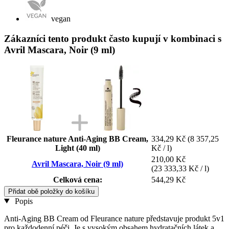
vegan
Zákazníci tento produkt často kupují v kombinaci s
Avril Mascara, Noir (9 ml)
Fleurance nature Anti-Aging BB Cream,
334,29 Kč
(8 357,25
Light (40 ml)
Kč / l)
210,00 Kč
Avril Mascara, Noir (9 ml)
(23 333,33 Kč / l)
Celková cena:
544,29 Kč
Přidat obě položky do košíku
Popis
Anti-Aging BB Cream od Fleurance nature představuje produkt 5v1
pro každodenní péči. Je s vysokým obsahem hydratačních látek a