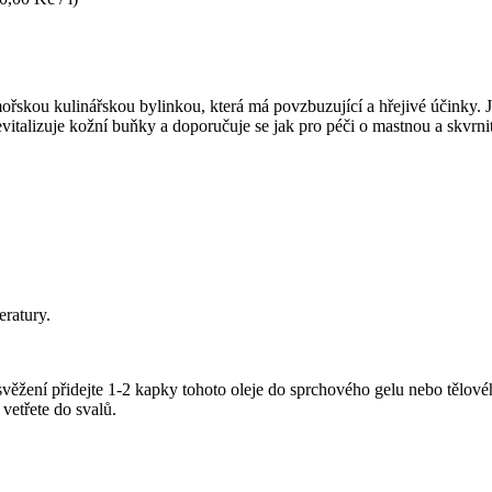
kou kulinářskou bylinkou, která má povzbuzující a hřejivé účinky. Jeho
talizuje kožní buňky a doporučuje se jak pro péči o mastnou a skvrnito
eratury.
svěžení přidejte 1-2 kapky tohoto oleje do sprchového gelu nebo tělovéh
vetřete do svalů.