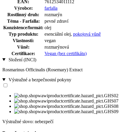
EAN:
7612534011112
Výrobce:
farfalla
Rostlinný druh:
rozmarýn
Téma - Farfalla:
pevné zdraví
Konzistence/formát:
olej
Typ produktu:
esenciální olej,
pokojová vůně
Vlastnosti:
vegan
Vůně:
rozmarýnová
Certifikace:
Vegan (bez certifikátu)
Složení (INCI)
Rosmarinus Officinalis (Rosemary) Extract
Výstražné a bezpečnostní pokyny
Výstražné slovo: nebezpečí