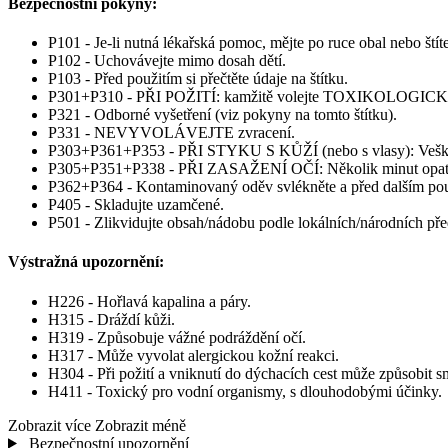
Bezpečnostní pokyny:
P101 - Je-li nutná lékařská pomoc, mějte po ruce obal nebo ští
P102 - Uchovávejte mimo dosah dětí.
P103 - Před použitím si přečtěte údaje na štítku.
P301+P310 - PŘI POŽITÍ: kamžitě volejte TOXIKOLOGI
P321 - Odborné vyšetření (viz pokyny na tomto štítku).
P331 - NEVYVOLÁVEJTE zvracení.
P303+P361+P353 - PŘI STYKU S KŮŽÍ (nebo s vlasy): Veškeré
P305+P351+P338 - PŘI ZASAŽENÍ OČÍ: Několik minut opatrně o
P362+P364 - Kontaminovaný oděv svlékněte a před dalším pou
P405 - Skladujte uzamčené.
P501 - Zlikvidujte obsah/nádobu podle lokálních/národních pře
Výstražná upozornění:
H226 - Hořlavá kapalina a páry.
H315 - Dráždí kůži.
H319 - Způsobuje vážné podráždění očí.
H317 - Může vyvolat alergickou kožní reakci.
H304 - Při požití a vniknutí do dýchacích cest může způsobit sm
H411 - Toxický pro vodní organismy, s dlouhodobými účinky.
Zobrazit více
Zobrazit méně
Bezpečnostní upozornění