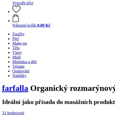
Vytvořit účet
Nákupní košík
0,00 Kč
Značky
Pleť
Make-up
Tělo
Vlasy
Muži
Miminka a děti
Témata
Opalování
Nabídky
farfalla
Organický rozmarýnový 
Ideální jako přísada do masážních produkt
31 hodnocení