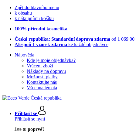
Zpět do hlavního menu
k obsahu
k nákupnímu košíku
100% přírodní kosmetika
Česká republika: Standardní doprava zdarma
od 1 069,00
Alespoň 1 vzorek zdarma
ke každé objednávce
Nápověda
Kde je moje objednávka?
Vrácení zboží
Náklady na dopravu
Možnosti platby
Kontaktujte nás
Všechna témata
Přihlásit se
Přihlásit se nyní
Jste tu
poprvé?