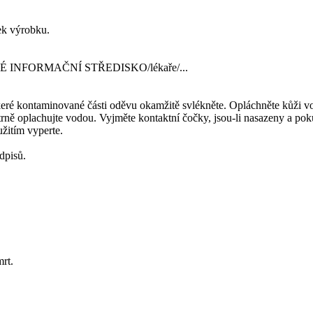
tek výrobku.
CKÉ INFORMAČNÍ STŘEDISKO/lékaře/...
 kontaminované části oděvu okamžitě svlékněte. Opláchněte kůži vo
plachujte vodou. Vyjměte kontaktní čočky, jsou-li nasazeny a pokud
žitím vyperte.
dpisů.
rt.