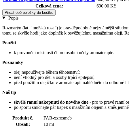
Celková cena:
690,00 Kč
Přidat obě položky do košíku
Popis
Rozmarýn (lat. "mořská rosa") je pravděpodobně nejznámější středomořs
tomu se skvěle hodí jako doplněk k osvěžujícímu masážnímu oleji. Revi
Použití
k provonění místnosti či pro osobní účely aromaterapie.
Poznámky
olej nepoužívejte během těhotenství;
není vhodný pro děti a osoby trpící epilepsií;
před použitím olejíčku v aromaterapii nahlédněte do odborné lit
Náš tip
skvělé ranní nakopnutí do nového dne
- pro to pravé ranní o
po sportu smíchejte pár kapek s masážním olejem a směs jemně 
Produkt č.
FAR-xxrosmcb
Obsah:
10 ml