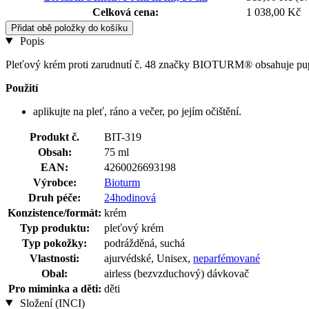
Celková cena:
1 038,00 Kč
Přidat obě položky do košíku
Popis
Pleťový krém proti zarudnutí č. 48 značky BIOTURM® obsahuje pupurá
Použití
aplikujte na pleť, ráno a večer, po jejím očištění.
Produkt č.
BIT-319
Obsah:
75 ml
EAN:
4260026693198
Výrobce:
Bioturm
Druh péče:
24hodinová
Konzistence/formát:
krém
Typ produktu:
pleťový krém
Typ pokožky:
podrážděná, suchá
Vlastnosti:
ajurvédské, Unisex,
neparfémované
Obal:
airless (bezvzduchový) dávkovač
Pro miminka a děti:
děti
Složení (INCI)