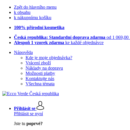
Zpět do hlavního menu
k obsahu
k nákupnímu košíku
100% přírodní kosmetika
Česká republika: Standardní doprava zdarma
od 1 069,00
Alespoň 1 vzorek zdarma
ke každé objednávce
Nápověda
Kde je moje objednávka?
Vrácení zboží
Náklady na dopravu
Možnosti platby
Kontaktujte nás
Všechna témata
Přihlásit se
Přihlásit se nyní
Jste tu
poprvé?