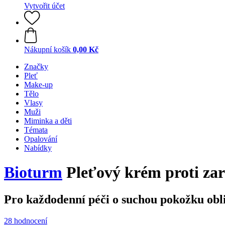
Vytvořit účet
Nákupní košík
0,00 Kč
Značky
Pleť
Make-up
Tělo
Vlasy
Muži
Miminka a děti
Témata
Opalování
Nabídky
Bioturm
Pleťový krém proti zar
Pro každodenní péči o suchou pokožku obli
28 hodnocení