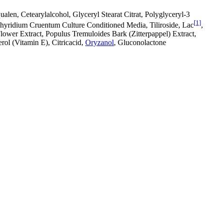
qualen, Cetearylalcohol, Glyceryl Stearat Citrat, Polyglyceryl-3
[1]
phyridium Cruentum Culture Conditioned Media, Tiliroside, Lac
,
ower Extract, Populus Tremuloides Bark (Zitterpappel) Extract,
ol (Vitamin E), Citricacid,
Oryzanol
, Gluconolactone