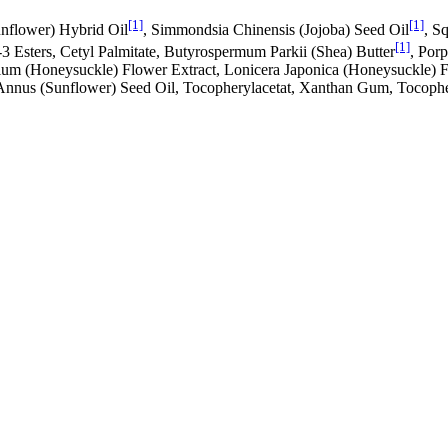
[1]
[1]
unflower) Hybrid Oil
, Simmondsia Chinensis (Jojoba) Seed Oil
, S
[1]
3 Esters, Cetyl Palmitate, Butyrospermum Parkii (Shea) Butter
, Por
ium (Honeysuckle) Flower Extract, Lonicera Japonica (Honeysuckle) Fl
s Annus (Sunflower) Seed Oil, Tocopherylacetat, Xanthan Gum, Tocopher