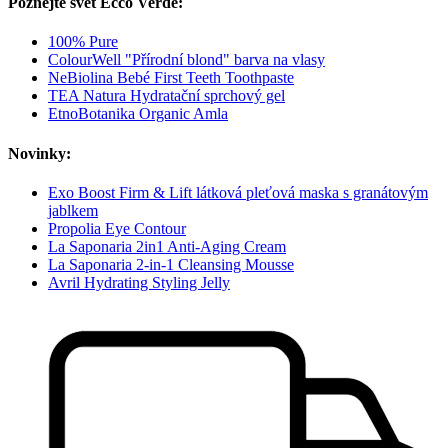
Poznejte svět Ecco Verde:
100% Pure
ColourWell "Přírodní blond" barva na vlasy
NeBiolina Bebé First Teeth Toothpaste
TEA Natura Hydratační sprchový gel
EtnoBotanika Organic Amla
Novinky:
Exo Boost Firm & Lift látková pleťová maska s granátovým
jablkem
Propolia Eye Contour
La Saponaria 2in1 Anti-Aging Cream
La Saponaria 2-in-1 Cleansing Mousse
Avril Hydrating Styling Jelly