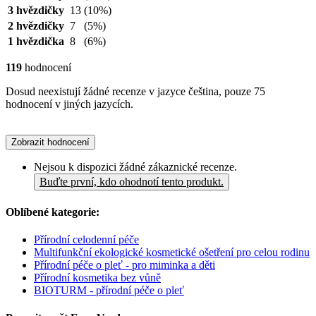
3 hvězdičky
13
(10%)
2 hvězdičky
7
(5%)
1 hvězdička
8
(6%)
119
hodnocení
Dosud neexistují žádné recenze v jazyce čeština, pouze 75
hodnocení v jiných jazycích.
Zobrazit hodnocení
Nejsou k dispozici žádné zákaznické recenze.
Buďte první, kdo ohodnotí tento produkt.
Oblíbené kategorie:
Přírodní celodenní péče
Multifunkční ekologické kosmetické ošetření pro celou rodinu
Přírodní péče o pleť - pro miminka a děti
Přírodní kosmetika bez vůně
BIOTURM - přírodní péče o pleť