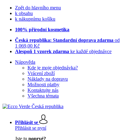
Zpět do hlavního menu
k obsahu
k nákupnímu košíku
100% přírodní kosmetika
Česká republika: Standardní doprava zdarma
od
1 069,00 Kč
Alespoň 1 vzorek zdarma
ke každé objednávce
Nápověda
Kde je moje objednávka?
Vrácení zboží
Náklady na dopravu
Možnosti platby
Kontaktujte nás
Všechna témata
Přihlásit se
Přihlásit se nyní
Jste tu
poprvé?