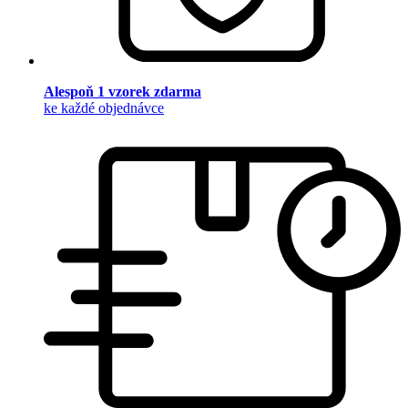
Alespoň 1 vzorek zdarma
ke každé objednávce