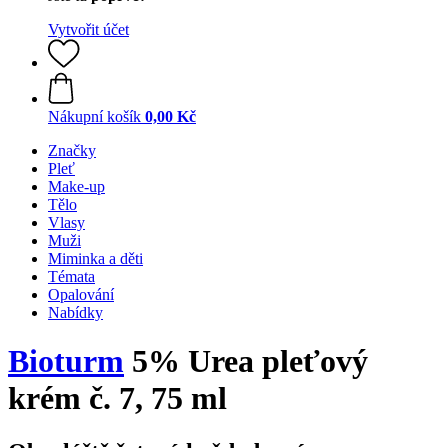
Vytvořit účet
Nákupní košík
0,00 Kč
Značky
Pleť
Make-up
Tělo
Vlasy
Muži
Miminka a děti
Témata
Opalování
Nabídky
Bioturm
5% Urea pleťový
krém č. 7, 75 ml