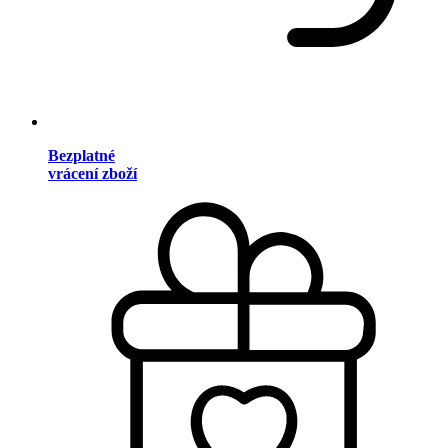
Bezplatné
vrácení zboží