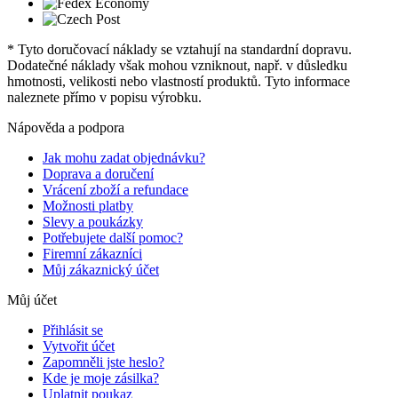
* Tyto doručovací náklady se vztahují na standardní dopravu.
Dodatečné náklady však mohou vzniknout, např. v důsledku
hmotnosti, velikosti nebo vlastností produktů. Tyto informace
naleznete přímo v popisu výrobku.
Nápověda a podpora
Jak mohu zadat objednávku?
Doprava a doručení
Vrácení zboží a refundace
Možnosti platby
Slevy a poukázky
Potřebujete další pomoc?
Firemní zákazníci
Můj zákaznický účet
Můj účet
Přihlásit se
Vytvořit účet
Zapomněli jste heslo?
Kde je moje zásilka?
Uplatnit poukaz