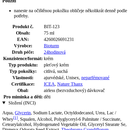
Použití
naneste na očištěnou pokožku obličeje několikrát denně podle
potřeby.
Produkt č.
BIT-123
Obsah:
75 ml
EAN:
4260026691231
Výrobce:
Bioturm
Druh péče:
24hodinová
Konzistence/formát:
krém
Typ produktu:
pleťový krém
Typ pokožky:
citlivá, suchá
Vlastnosti:
ajurvédské, Unisex,
neparfémované
Certifikace:
ICEA
,
Nature Thanx
Obal:
airless (bezvzduchový) dávkovač
Pro miminka a děti:
děti
Složení (INCI)
Aqua,
Glycerin
, Sodium Lactate, Octyldodecanol, Urea, Lac /
[1]
Whey
, Squalen, Alcohol, Polyglyceryl-6 Palmitate / Succinate,
Cetearylalcohol, Hydrogenated Vegetable Oil, Glyceryl Stearate Se,
Dipteryx Odorata Seed Extract,
Theobroma Grandiflorum