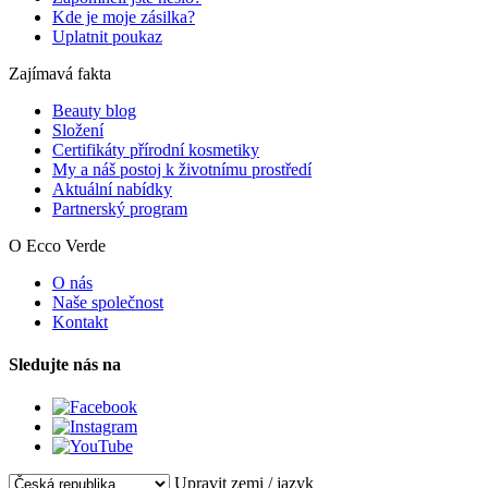
Kde je moje zásilka?
Uplatnit poukaz
Zajímavá fakta
Beauty blog
Složení
Certifikáty přírodní kosmetiky
My a náš postoj k životnímu prostředí
Aktuální nabídky
Partnerský program
O Ecco Verde
O nás
Naše společnost
Kontakt
Sledujte nás na
Upravit zemi / jazyk