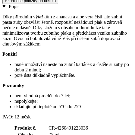
Přidat obě položky do košíku
Popis
Díky přírodním výtažkům z ananasu a aloe vera čistí tato zubní
pasta zuby obzvlášť šetrně, rozpouští nežádoucí plak a zároveň
pečuje o dásně. Díky složení s obsahem fluoridu lze také
minimalizovat tvorbu zubního plaku a předcházet vzniku zubního
kazu. Ovocná bobulovitá vůně Vás při čištění zubů doprovází
chuťovým zážitkem.
Použití
malé množství naneste na zubní kartáček a čistěte si zuby po
dobu 2 minut;
poté ústa důkladně vypláchněte.
Poznámky
není vhodná pro děti do 7 let;
nepolykejte;
skladujte při teplotě od 5°C do 25°C.
PAO: 12 měsíc.
Produkt č.
CR-4260491223036
Obsah:
75 ml