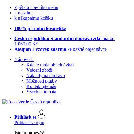
Zpět do hlavního menu
k obsahu
k nákupnímu košíku
100% přírodní kosmetika
Česká republika: Standardní doprava zdarma
od
1 069,00 Kč
Alespoň 1 vzorek zdarma
ke každé objednávce
Nápověda
Kde je moje objednávka?
Vrácení zboží
Náklady na dopravu
Možnosti platby
Kontaktujte nás
Všechna témata
Přihlásit se
Přihlásit se nyní
Jste tu
poprvé?