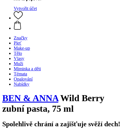
Vytvořit účet
Značky
Pleť
Make-up
Tělo
Vlasy
Muži
Miminka a děti
Témata
Opalování
Nabídky
BEN & ANNA
Wild Berry
zubní pasta, 75 ml
Spolehlivě chrání a zajišťuje svěží dech!