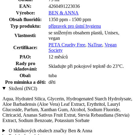
EAN:
4260491223036
Výrobce:
BEN & ANNA
Obsah fluoridů:
1350 ppm - 1500 ppm
Typ produktu:
přípravek pro ústní hygienu
se sníženým obsahem plastů, Unisex,
Vlastnosti:
vegan
PETA Cruelty Free
,
NaTrue
,
Vegan
Certifikace:
Society
PAO:
12 měsíců
Rady pro
Skladujte při pokojové teplotě do 23°C.
skladování:
Obal:
tuba
Pro miminka a děti:
děti
Složení (INCI)
Aqua, Hydrated Silica, Glycerin, Hydrogenated Starch Hydrolysate,
Aloe Barbadensis (Aloe Vera) Leaf Extract, Erythritol, Lauryl
Glucoside, Parfum, Xanthan Gum, Alcohol, Sodium Fluoride,
Citricacid, Ananas Sativus Fruit Extrat, Stevia Rebaudiana (Stevia)
Extract, Sodium Benzoate, Potassium Sorbate
O hliníkových obalech značky Ben & Anna