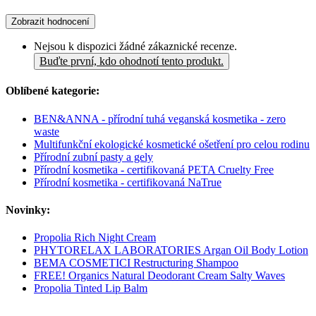
Zobrazit hodnocení
Nejsou k dispozici žádné zákaznické recenze.
Buďte první, kdo ohodnotí tento produkt.
Oblíbené kategorie:
BEN&ANNA - přírodní tuhá veganská kosmetika - zero
waste
Multifunkční ekologické kosmetické ošetření pro celou rodinu
Přírodní zubní pasty a gely
Přírodní kosmetika - certifikovaná PETA Cruelty Free
Přírodní kosmetika - certifikovaná NaTrue
Novinky:
Propolia Rich Night Cream
PHYTORELAX LABORATORIES Argan Oil Body Lotion
BEMA COSMETICI Restructuring Shampoo
FREE! Organics Natural Deodorant Cream Salty Waves
Propolia Tinted Lip Balm