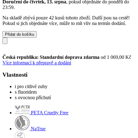
Doručení do čtvrtek, 13. srpna
, pokud objednáte do
pondělí do
23:59
.
Na skladě zbývá pouze 42 kusů tohoto zboží. Další jsou na cestě!
Pokud si jich objednáte více, může to mít vliv na termín dodání.
Přidat do košíku
Česká republika: Standardní doprava zdarma
od 1 069,00 Kč
Více informací k přepravě a dodání
Vlastnosti
i pro citlivé zuby
s fluoridem
s ovocnou příchutí
PETA Cruelty Free
NaTrue