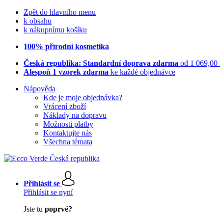
Zpět do hlavního menu
k obsahu
k nákupnímu košíku
100% přírodní kosmetika
Česká republika: Standardní doprava zdarma
od 1 069,00
Alespoň 1 vzorek zdarma
ke každé objednávce
Nápověda
Kde je moje objednávka?
Vrácení zboží
Náklady na dopravu
Možnosti platby
Kontaktujte nás
Všechna témata
Přihlásit se
Přihlásit se nyní
Jste tu
poprvé?