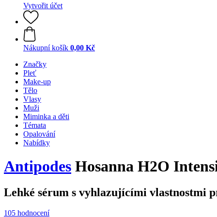
Vytvořit účet
Nákupní košík
0,00 Kč
Značky
Pleť
Make-up
Tělo
Vlasy
Muži
Miminka a děti
Témata
Opalování
Nabídky
Antipodes
Hosanna H2O Intensi
Lehké sérum s vyhlazujícími vlastnostmi p
105 hodnocení